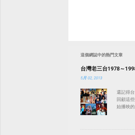
這個網誌中的熱門文章
台灣老三台1978～1
5月 02, 2013
還記得台
回顧這些
始播映的美
日至19
律：