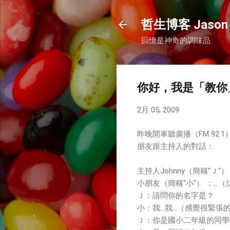
哲生博客 Jason 
回憶是神奇的調味品
你好，我是「教你
2月 05, 2009
昨晚開車聽廣播（FM 92.1
朋友跟主持人的對話：
主持人Johnny（簡稱"Ｊ"
小朋友（簡稱"小"） ：…
Ｊ：請問你的名字是？
小：我…我…（感覺很緊張
Ｊ：你是國小二年級的同學