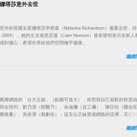
娜塔莎意外去世
外的英國女星娜塔莎李察森（Natasha Richardson）傷重去世，得
3-2009），她的丈夫連恩尼遜（Liam Neeson）發表聲明表示全家人
感到傷心，希望外界給他們空間撫平傷痛。
繼續
風靡網路的「台大五姬」（點圖可放大），依照我自己喜歡的程度
而右排列：劉乃潔（獸醫乃）、余涵彌（資工彌）、陳匡怡（國企
農推蔓）、吳依潔（戲劇依）；這五位正妹透過網路的流傳，還紅
等地。
繼續