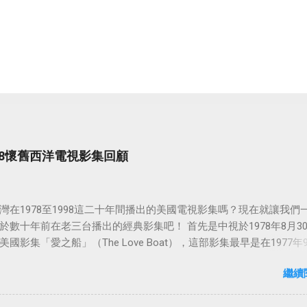
998懷舊西洋電視影集回顧
灣在1978至1998這二十年間播出的美國電視影集嗎？現在就讓我們
於數十年前在老三台播出的經典影集吧！ 首先是中視於1978年8月3
國影集「愛之船」（The Love Boat），這部影集最早是在1977年9
86年5月24日於美國ABC頻道首播，共播出了249集。 令人懷念的愛之
繼續