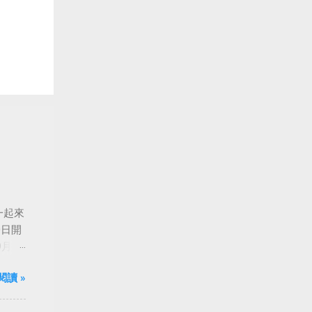
一起來
0日開
月24
船旋
閱讀 »