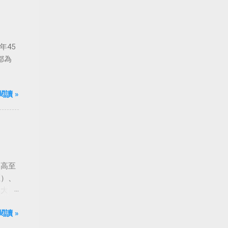
年45
都為
閱讀 »
由高至
匡）、
到大
閱讀 »