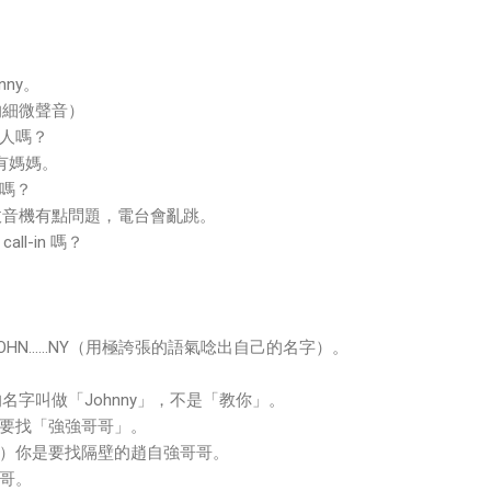
ny。
的細微聲音）
人嗎？
有媽媽。
嗎？
收音機有點問題，電台會亂跳。
l-in 嗎？
HN......NY（用極誇張的語氣唸出自己的名字）。
名字叫做「Johnny」，不是「教你」。
要找「強強哥哥」。
）你是要找隔壁的趙自強哥哥。
哥。