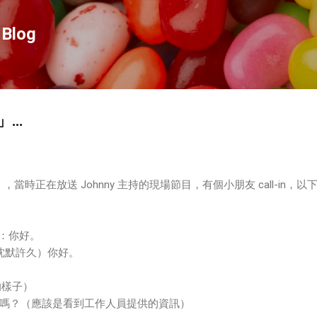
跳到主要內容
Blog
」…
），當時正在放送 Johnny 主持的現場節目，有個小朋友 call-in，以
）：你好。
（沈默許久）你好。
的樣子）
嗎？（應該是看到工作人員提供的資訊）