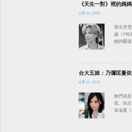
《天生一對》裡的媽媽
3月 20, 2009
發生滑雪意
歲（196
她的驟逝
台大五姬：乃彌匡蔓依
4月 01, 2010
她們就是
低、由左
翁滋蔓（
陸、日本