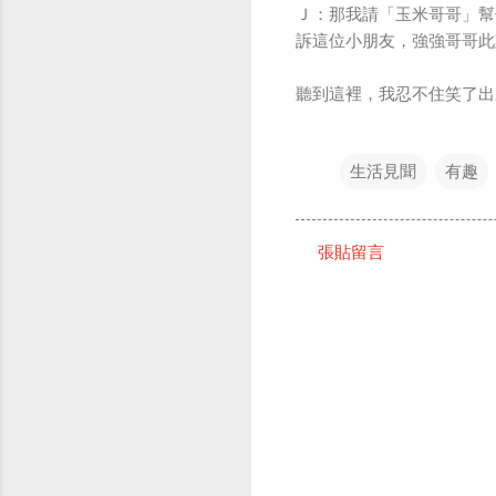
Ｊ：那我請「玉米哥哥」幫你
訴這位小朋友，強強哥哥此刻是在
聽到這裡，我忍不住笑了出
生活見聞
有趣
張貼留言
留
言