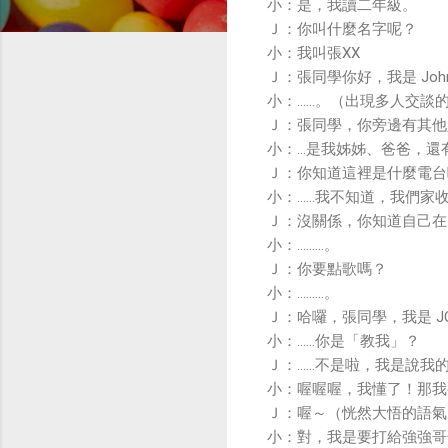
小：是，我讀二年級。
Ｊ：你叫什麼名字呢？
小：我叫張XX
Ｊ：張同學你好，我是 John
小：……。（出現多人交談
Ｊ：張同學，你旁邊有其他
小：…是我姊姊、爸爸，還
Ｊ：你知道這裡是什麼電台
小：……我不知道，我們家
Ｊ：沒關係，你知道自己在 cal
小：………。
Ｊ：你要點歌嗎？
小：………。
Ｊ：哈囉，張同學，我是 JO
小：……你是「教我」？
Ｊ：……不是啦，我是說我的
小：喔喔喔，我懂了！那我
Ｊ：喔～（恍然大悟的語氣
小：對，我是要打給強強哥