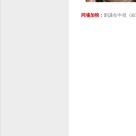
同場加映：
劉謙在中視《綜