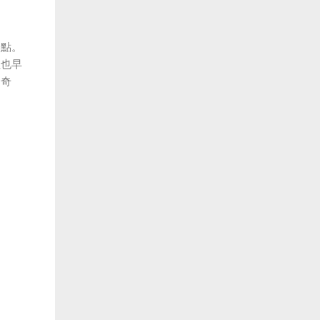
一點。
裡也早
神奇