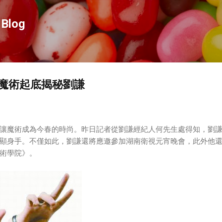
跳到主要內容
Blog
魔術起底揭秘劉謙
讓魔術成為今春的時尚。昨日記者從劉謙經紀人何先生處得知，劉
顯身手。不僅如此，劉謙還將應邀參加湖南衛視元宵晚會，此外他
術學院》。