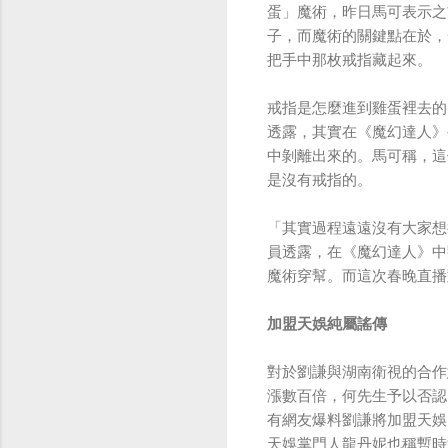
蛋」魔術，昨日馬可表示之
子，而魔術的關鍵點在於，
把手中那枚戒指藏起來。
戒指是怎麼進到雞蛋裡去的
透露，其實在《魔幻達人》
中剝離出來的。馬可稱，這
是沒有戒指的。
「其實過程遠遠沒有大家想
員透露，在《魔幻達人》中
魔術穿幫。而這次春晚直播
加盟天娛純屬謠傳
對於劉謙與湖南衛視的合作
漲數百倍，何先生予以否認
有網友爆料劉謙將加盟天娛
天娛掌門人龍丹妮也稱暫時