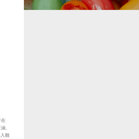
曾在
汪涵、
指入雞