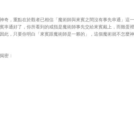
神奇，重點在於觀者已相信「魔術師與來賓之間沒有事先串通」這
賓串通好了，你所看到的戒指是魔術師事先交給來賓戴上，而雞蛋
因此，只要你明白「來賓跟魔術師是一夥的」，這個魔術就不怎麼
揭密：