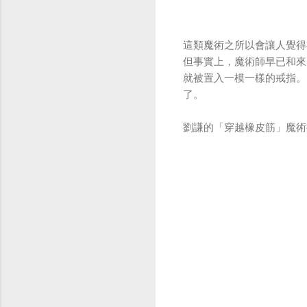
這類魔術之所以會讓人覺得
但事實上，魔術師早已和來
就被置入一模一樣的戒指。
了。
劉謙的「穿越橡皮筋」魔術