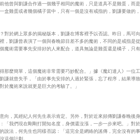
前他曾與劉謙合作過一個幾乎相同的魔術，只是道具不是雞蛋，而
一盒雞蛋或者幾個橘子當中，只有一個是沒有戒指的，劉謙要做的
？對於網上眾多的揭秘版本，劉謙在博客裡予以否認。昨日，馬可
裡，劉謙曾表演了一個與春晚節目差不多的魔術，不同的是戒指是
個魔術需要事先安排好的人來配合，道具無論是雞蛋還是橘子，只
得那麼簡單，這個魔術非常需要巧妙配合。」據《魔幻達人》一位
劉謙就曾失手，「由於事先安排的人過於緊張，忘了程序，結果導
對於魔術來說就更是巨大的考驗了。」
意向，其經紀人何先生表示肯定。另外，對於近來頻傳劉謙春晚後
：「我們現在剛剛打開知名度，身價還沒漲，一步一步來吧。」對
的說法，何先生也同樣否認：「這完全是網絡的謠傳，完全沒有的
沒這個計劃。