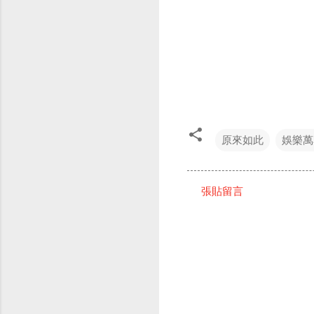
原來如此
娛樂萬
張貼留言
留
言