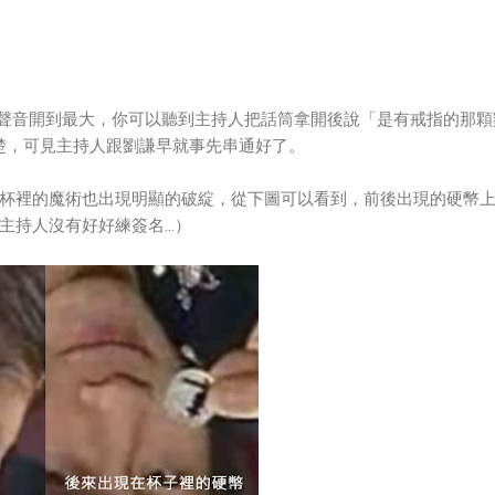
腦的聲音開到最大，你可以聽到主持人把話筒拿開後說「是有戒指的那顆
清楚，可見主持人跟劉謙早就事先串通好了。
杯裡的魔術也出現明顯的破綻，從下圖可以看到，前後出現的硬幣
主持人沒有好好練簽名…）