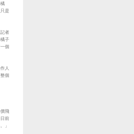
是橘
，只是
向記者
從橘子
有一個
工作人
致整個
身價飛
於日前
事。」