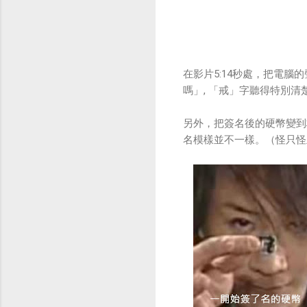
在影片5:14秒處，把電
嗎」, 「戒」字聽得特別
另外，把簽名後的硬幣變到
名模樣並不一樣。（怪只怪