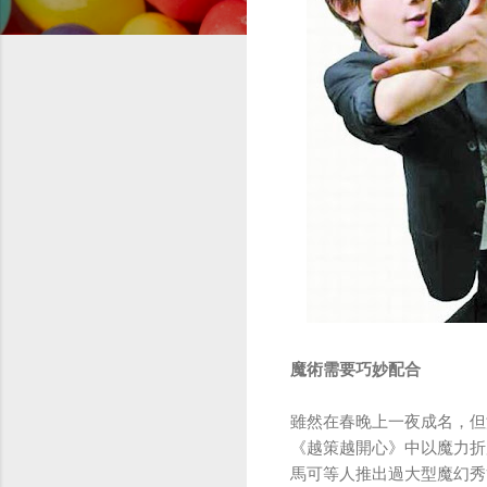
魔術需要巧妙配合
雖然在春晚上一夜成名，但
《越策越開心》中以魔力折
馬可等人推出過大型魔幻秀