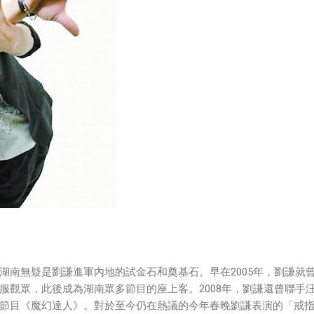
湖南無疑是劉謙進軍內地的試金石和奠基石。早在2005年，劉謙就
服觀眾，此後成為湖南眾多節目的座上客。2008年，劉謙還曾聯手
節目《魔幻達人》。對於至今仍在熱議的今年春晚劉謙表演的「戒