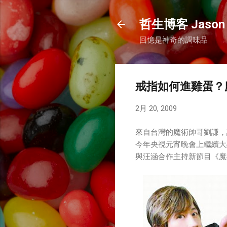
哲生博客 Jason 
回憶是神奇的調味品
戒指如何進雞蛋？
2月 20, 2009
來自台灣的魔術帥哥劉謙，
今年央視元宵晚會上繼續大
與汪涵合作主持新節目《魔