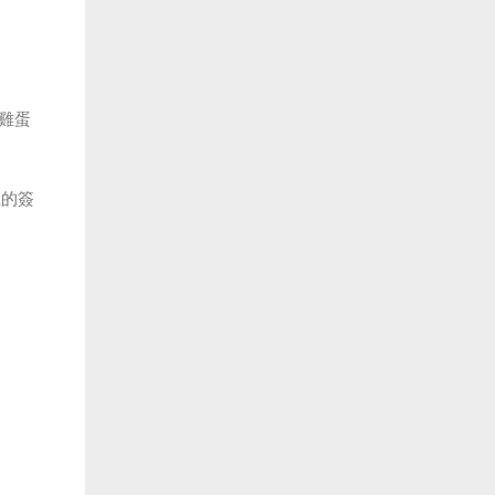
雞蛋
上的簽