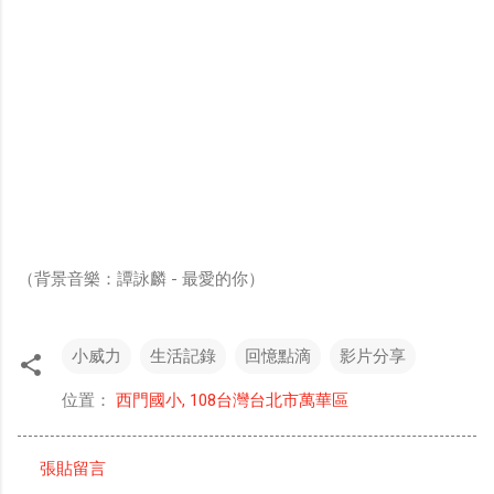
（背景音樂：譚詠麟 - 最愛的你）
小威力
生活記錄
回憶點滴
影片分享
位置：
西門國小, 108台灣台北市萬華區
張貼留言
留