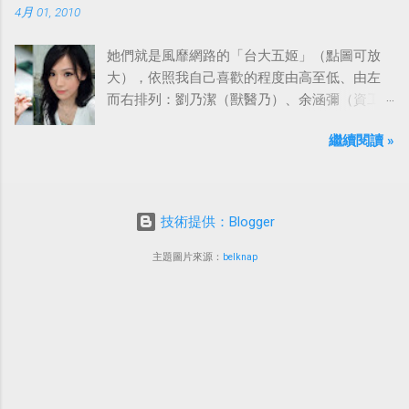
4月 01, 2010
她們就是風靡網路的「台大五姬」（點圖可放
大），依照我自己喜歡的程度由高至低、由左
而右排列：劉乃潔（獸醫乃）、余涵彌（資工
彌）、陳匡怡（國企匡）、翁滋蔓（農推
繼續閱讀 »
蔓）、吳依潔（戲劇依）；這五位正妹透過網
路的流傳，還紅到大陸、日本等地。
技術提供：Blogger
主題圖片來源：
belknap