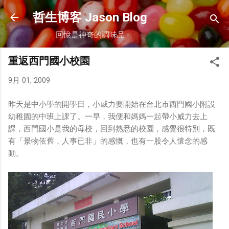
跳到主要內容
哲生博客 Jason Blog
回憶是神奇的調味品
重返西門國小校園
9月 01, 2009
昨天是中小學的開學日，小威力要開始在台北市西門國小附設
幼稚園的中班上課了。一早，我便和媽媽一起帶小威力去上
課，西門國小是我的母校，回到熟悉的校園，感覺很特別，既
有「景物依舊，人事已非」的感慨，也有一股令人懷念的感
動。