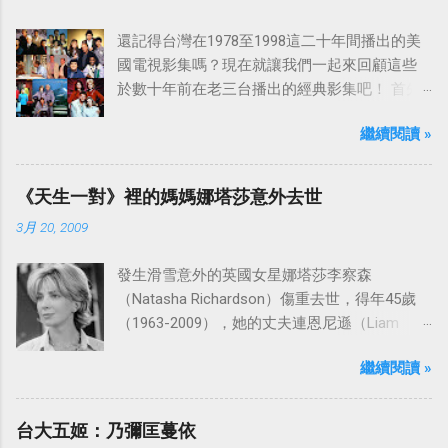
還記得台灣在1978至1998這二十年間播出的美
國電視影集嗎？現在就讓我們一起來回顧這些
於數十年前在老三台播出的經典影集吧！ 首先
是中視於1978年8月30日開始播映的美國影集
繼續閱讀 »
「愛之船」（The Love Boat），這部影集最早
是在1977年9月24日至1986年5月24日於美國
ABC頻道首播，共播出了249集。 令人懷念的愛
《天生一對》裡的媽媽娜塔莎意外去世
之船旋律：
3月 20, 2009
發生滑雪意外的英國女星娜塔莎李察森
（Natasha Richardson）傷重去世，得年45歲
（1963-2009），她的丈夫連恩尼遜（Liam
Neeson）發表聲明表示全家人都為她的驟逝感
繼續閱讀 »
到傷心，希望外界給他們空間撫平傷痛。
台大五姬：乃彌匡蔓依