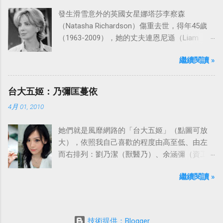
發生滑雪意外的英國女星娜塔莎李察森
（Natasha Richardson）傷重去世，得年45歲
（1963-2009），她的丈夫連恩尼遜（Liam
Neeson）發表聲明表示全家人都為她的驟逝感
繼續閱讀 »
到傷心，希望外界給他們空間撫平傷痛。
台大五姬：乃彌匡蔓依
4月 01, 2010
她們就是風靡網路的「台大五姬」（點圖可放
大），依照我自己喜歡的程度由高至低、由左
而右排列：劉乃潔（獸醫乃）、余涵彌（資工
彌）、陳匡怡（國企匡）、翁滋蔓（農推
繼續閱讀 »
蔓）、吳依潔（戲劇依）；這五位正妹透過網
路的流傳，還紅到大陸、日本等地。
技術提供：Blogger