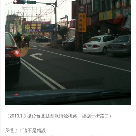
（2010.1.3 攝於台北縣鶯歌鎮鶯桃路、福德一街路口）
我懂了！這不是錯誤！