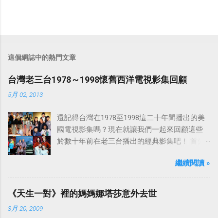
這個網誌中的熱門文章
台灣老三台1978～1998懷舊西洋電視影集回顧
5月 02, 2013
還記得台灣在1978至1998這二十年間播出的美
國電視影集嗎？現在就讓我們一起來回顧這些
於數十年前在老三台播出的經典影集吧！ 首先
是中視於1978年8月30日開始播映的美國影集
繼續閱讀 »
「愛之船」（The Love Boat），這部影集最早
是在1977年9月24日至1986年5月24日於美國
ABC頻道首播，共播出了249集。 令人懷念的愛
《天生一對》裡的媽媽娜塔莎意外去世
之船旋律：
3月 20, 2009