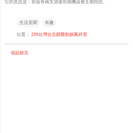
它的意思是：前面有兩支測速照相機器會互相拍照。
生活見聞
有趣
位置：
239台灣台北縣鶯歌鎮鳳祥里
張貼留言
留
言