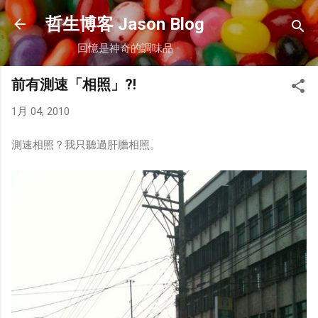
跳到主要內容
哲生博客 Jason Blog
回憶是神奇的調味品
前有測速「相照」?!
1月 04, 2010
測速相照？我只聽過肝膽相照。