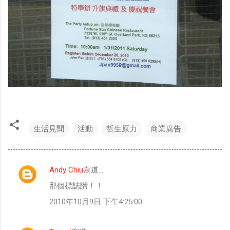
生活見聞
活動
哲生原力
商業廣告
Andy Chiu
寫道…
留
那個標誌讚！！
言
2010年10月9日 下午4:25:00