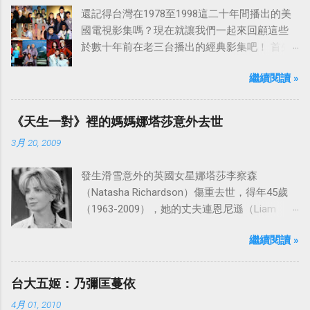
還記得台灣在1978至1998這二十年間播出的美
國電視影集嗎？現在就讓我們一起來回顧這些
於數十年前在老三台播出的經典影集吧！ 首先
是中視於1978年8月30日開始播映的美國影集
繼續閱讀 »
「愛之船」（The Love Boat），這部影集最早
是在1977年9月24日至1986年5月24日於美國
ABC頻道首播，共播出了249集。 令人懷念的愛
《天生一對》裡的媽媽娜塔莎意外去世
之船旋律：
3月 20, 2009
發生滑雪意外的英國女星娜塔莎李察森
（Natasha Richardson）傷重去世，得年45歲
（1963-2009），她的丈夫連恩尼遜（Liam
Neeson）發表聲明表示全家人都為她的驟逝感
繼續閱讀 »
到傷心，希望外界給他們空間撫平傷痛。
台大五姬：乃彌匡蔓依
4月 01, 2010