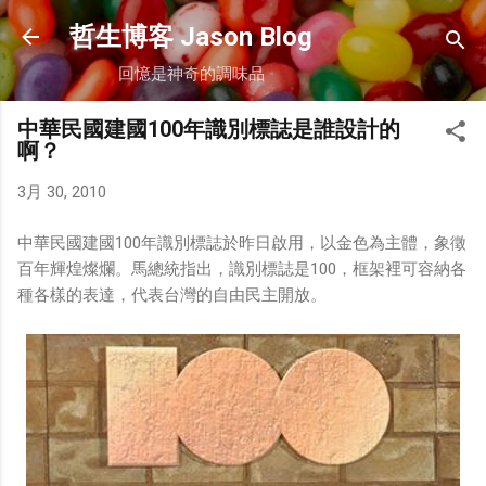
跳到主要內容
哲生博客 Jason Blog
回憶是神奇的調味品
中華民國建國100年識別標誌是誰設計的
啊？
3月 30, 2010
中華民國建國100年識別標誌於昨日啟用，以金色為主體，象徵
百年輝煌燦爛。馬總統指出，識別標誌是100，框架裡可容納各
種各樣的表達，代表台灣的自由民主開放。