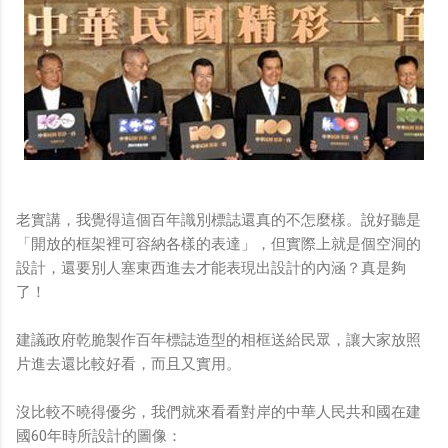
老實講，我覺得這個百年識別標誌還真的不怎麼樣。說好聽是
「開放的框架裡可容納各樣的表達」，但實際上就是個空洞的
設計，還要別人塞東西進去才能表現出設計的內涵？真是夠
了！
建議政府乾脆製作百年標誌造型的相框送給民眾，讓大家放照
片進去還比較好看，而且又實用。
沒比較不曉得優劣，我們就來看看對岸的中華人民共和國在建
國60年時所設計的圖像：