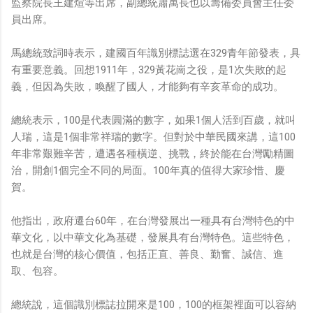
監察院長王建煊等出席，副總統蕭萬長也以籌備委員會主任委
員出席。
馬總統致詞時表示，建國百年識別標誌選在329青年節發表，具
有重要意義。回想1911年，329黃花崗之役，是1次失敗的起
義，但因為失敗，喚醒了國人，才能夠有辛亥革命的成功。
總統表示，100是代表圓滿的數字，如果1個人活到百歲，就叫
人瑞，這是1個非常祥瑞的數字。但對於中華民國來講，這100
年非常艱難辛苦，遭遇各種橫逆、挑戰，終於能在台灣勵精圖
治，開創1個完全不同的局面。100年真的值得大家珍惜、慶
賀。
他指出，政府遷台60年，在台灣發展出一種具有台灣特色的中
華文化，以中華文化為基礎，發展具有台灣特色。這些特色，
也就是台灣的核心價值，包括正直、善良、勤奮、誠信、進
取、包容。
總統說，這個識別標誌拉開來是100，100的框架裡面可以容納