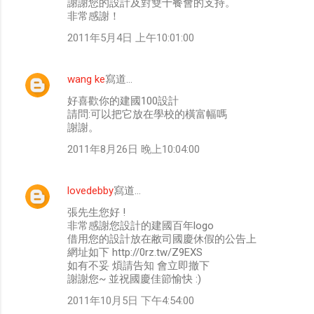
謝謝您的設計及對雙十餐會的支持。
非常感謝！
2011年5月4日 上午10:01:00
wang ke
寫道…
好喜歡你的建國100設計
請問:可以把它放在學校的橫富幅嗎
謝謝。
2011年8月26日 晚上10:04:00
lovedebby
寫道…
張先生您好 !
非常感謝您設計的建國百年logo
借用您的設計放在敝司國慶休假的公告上
網址如下 http://0rz.tw/Z9EXS
如有不妥 煩請告知 會立即撤下
謝謝您~ 並祝國慶佳節愉快 :)
2011年10月5日 下午4:54:00