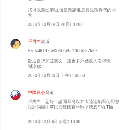
我可以自己加啦,但是應該還是要先徵得您的同
意
2010年10月19日 凌晨1:47:00
張哲生
寫道…
Re: kid814 <5439375954782658768>
歡迎自行加註英文，讓更多外國友人看得懂。
謝謝你！
2010年10月20日 上午11:30:00
中國良心
寫道…
張先生：您好！請問我可以在大陸淪陷區使用您
設計的圖中華民國建國百年嗎？我想印在T恤
上。
2010年12月4日 凌晨1:14:00