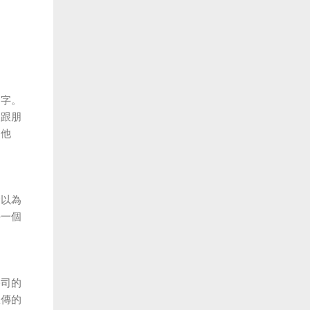
名字。
便跟朋
叫他
會以為
外一個
公司的
宣傳的