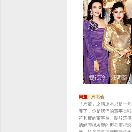
周董
—周杰倫
「周董」之稱原本只是一句
養了，你是我們的董事長啦
符其實的董事長。關於這個
總經理楊竣榮的辦公室裡談