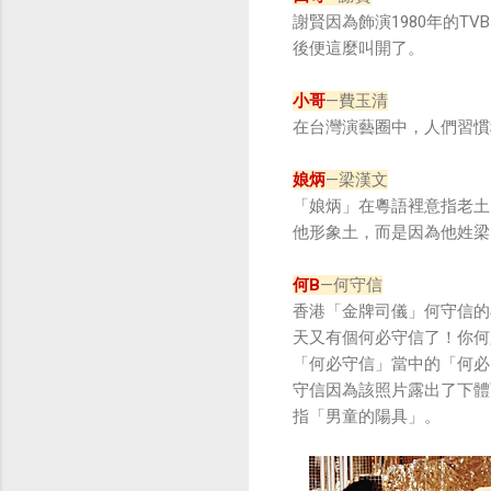
謝賢因為飾演1980年的
後便這麼叫開了。
小哥
—費玉清
在台灣演藝圈中，人們習慣
娘炳
—梁漢文
「娘炳」在粵語裡意指老土
他形象土，而是因為他姓梁
何B
—何守信
香港「金牌司儀」何守信的
天又有個何必守信了！你何
「何必守信」當中的「何必
守信因為該照片露出了下體
指「男童的陽具」。