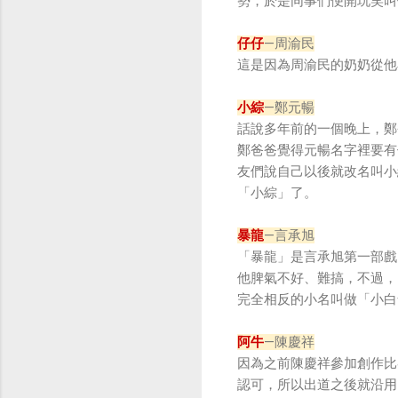
勢，於是同事們便開玩笑叫
仔仔
—周渝民
這是因為周渝民的奶奶從他
小綜
—鄭元暢
話說多年前的一個晚上，鄭
鄭爸爸覺得元暢名字裡要有
友們說自己以後就改名叫小
「小綜」了。
暴龍
—言承旭
「暴龍」是言承旭第一部戲
他脾氣不好、難搞，不過，
完全相反的小名叫做「小白
阿牛
—陳慶祥
因為之前陳慶祥參加創作比
認可，所以出道之後就沿用