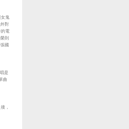
演女鬼
戲外對
作的電
國榮則
為張國
主唱是
單曲
之後，