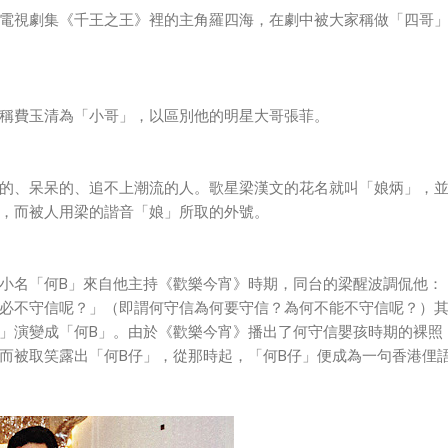
TVB電視劇集《千王之王》裡的主角羅四海，在劇中被大家稱做「四哥
稱費玉清為「小哥」，以區別他的明星大哥張菲。
的、呆呆的、追不上潮流的人。歌星梁漢文的花名就叫「娘炳」，
，而被人用梁的諧音「娘」所取的外號。
小名「何B」來自他主持《歡樂今宵》時期，同台的梁醒波調侃他：
必不守信呢？」（即謂何守信為何要守信？為何不能不守信呢？）
」演變成「何B」。由於《歡樂今宵》播出了何守信嬰孩時期的裸照
而被取笑露出「何B仔」，從那時起，「何B仔」便成為一句香港俚