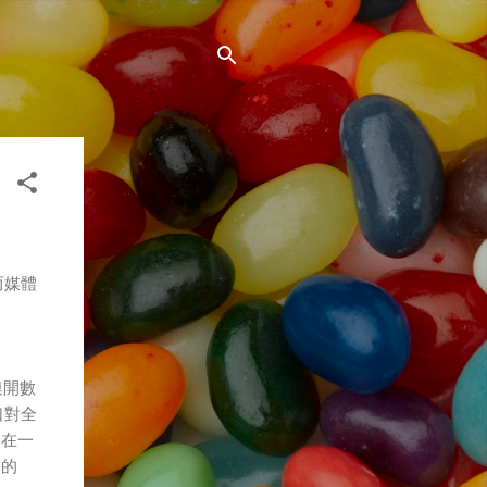
而媒體
連開數
口對全
們在一
麟的