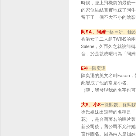
時候，臨上飛機前的最後一
的家伙結結實實地踩了阿牛
留下了一個不大不小的陰影
阿SA、阿嬌
—蔡卓妍、鍾
香港女子二人組TWINS的
Salene，久而久之就被簡稱
音，於是就成暱稱為「阿嬌
E神
—陳奕迅
陳奕迅的英文名叫Easo
此變成了他的常見小名。
（咦，我發現我的名字也可
大S、小S
—徐熙媛、徐熙
徐氏姐妹出道時的名稱是「嘟比
花），是台灣著名的唱片製
新公司後，舊公司不允許她
當作團名。因為兩人是姐妹