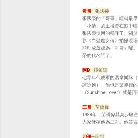
哥哥
—張國榮
張國榮的「哥哥」暱稱最早
「小倩」的王祖賢在戲中喚
張國榮慣用的稱呼了。關於
影《白髮魔女傳》拍攝現場
順理成章成為「哥哥」囉。
榮的代名詞了。
阿B
—鍾鎮濤
七零年代成軍的溫拿樂隊（Th
譚詠麟），他也是樂隊裡的
《Sunshine Lover》就
三哥
—苗僑偉
1988年，苗僑偉與莫少
大家便稱他為三哥。他笑言
四哥
—謝賢