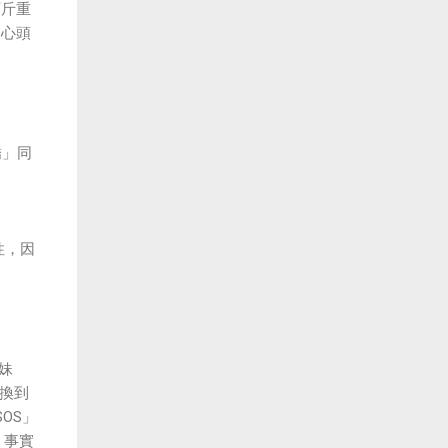
百斤重
的心頭
嬌」同
性，因
姐妹
換到
OS」
，事實