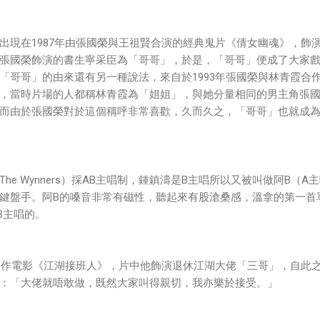
出現在1987年由張國榮與王祖賢合演的經典鬼片《倩女幽魂》，飾
張國榮飾演的書生寧采臣為「哥哥」，於是，「哥哥」便成了大家
「哥哥」的由來還有另一種說法，來自於1993年張國榮與林青霞合
，當時片場的人都稱林青霞為「姐姐」，與她分量相同的男主角張
而由於張國榮對於這個稱呼非常喜歡，久而久之，「哥哥」也就成
e Wynners）採AB主唱制，鍾鎮濤是B主唱所以又被叫做阿B（A
鍵盤手。阿B的嗓音非常有磁性，聽起來有股滄桑感，溫拿的第一首
是阿B主唱的。
聰合作電影《江湖接班人》，片中他飾演退休江湖大佬「三哥」，自此
：「大佬就唔敢做，既然大家叫得親切，我亦樂於接受。」