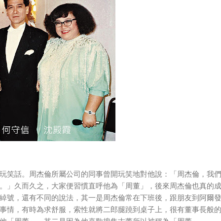
玩笑話。周杰倫所屬公司的同事曾開玩笑地對他說：「周杰倫，我
。」久而久之，大家便習慣直呼他為「周董」，後來周杰倫也真的
綽號，還有不同的說法，其一是周杰倫常在下班後，跟朋友到阿爾
事情，有時為求舒服，索性就將二郎腿蹺到桌子上，很有董事長般