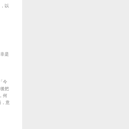
」，以
並非是
「今
其後把
，何
語，意