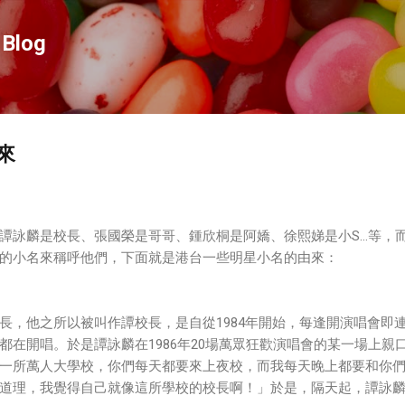
跳到主要內容
Blog
來
譚詠麟是校長、張國榮是哥哥、鍾欣桐是阿嬌、徐熙娣是小S…等，
的小名來稱呼他們，下面就是港台一些明星小名的由來：
長，他之所以被叫作譚校長，是自從1984年開始，每逢開演唱會即
都在開唱。於是譚詠麟在1986年20場萬眾狂歡演唱會的某一場上親
一所萬人大學校，你們每天都要來上夜校，而我每天晚上都要和你
道理，我覺得自己就像這所學校的校長啊！」於是，隔天起，譚詠