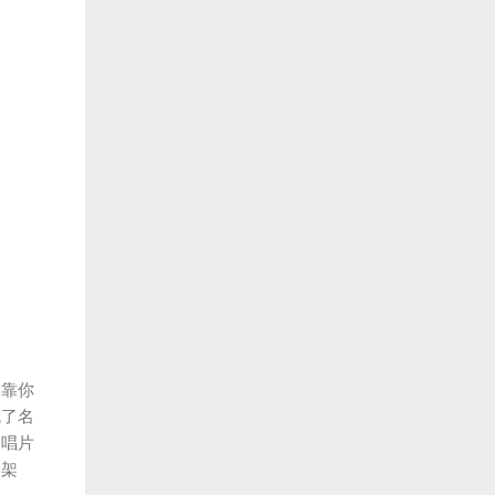
們靠你
成了名
發唱片
的架