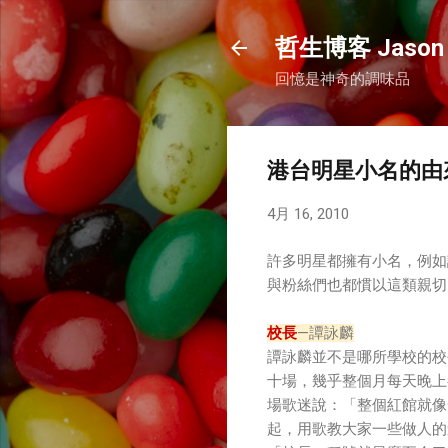
哲生博客 Jason 
回憶是神奇的調味品
港台明星小名的由
4月 16, 2010
許多明星都擁有小名，例如
與粉絲們也都慣以這類親切
校長
—譚詠麟
譚詠麟並不是哪所學校的校
十場，幾乎整個月每天晚上
場歌迷說：「整個紅館就像
起，用歌教大家一些做人的