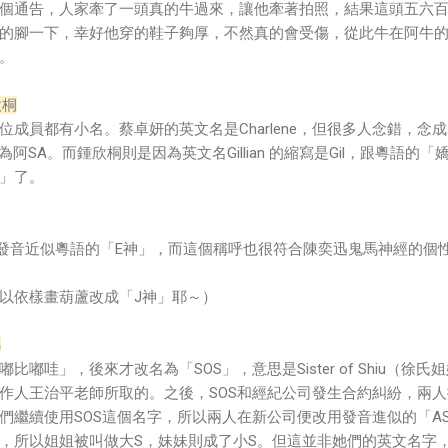
個通告，人家牽了一頭真的牛過來，讓他牽著拍照，結果這頭五六
的腳一下，幸好他穿的鞋子夠厚，不然真的會受傷，從此牛在阿牛
。
欣桐
兩位成員都有小名。蔡卓妍的英文名是Charlene，但很多人念錯，念成
為阿SA。而鍾欣桐則是因為英文名Gillian 的縮寫是Gil，跟粵語的「
」了。
n，發音近似粵語的「E神」，而這個稱呼也很符合陳奕迅鬼馬神經的個
以依樣畫葫蘆改成「J神」耶～）
娣
嘟哇」，後來才改名為「SOS」，意思是Sister of Shiu（徐氏
作人王治平老師所取的。之後，SOS和經紀公司發生合約糾紛，兩人
們繼續使用SOS這個名字，所以兩人在新公司便改用發音進似的「AS
，所以姐姐被叫做大S，妹妹則成了小S。但這並非她們的英文名字