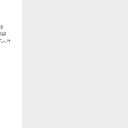
提到
隱瞞
駭人行