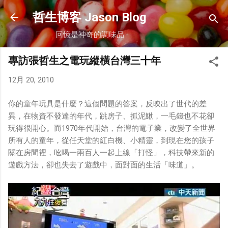
跳到主要內容
哲生博客 Jason Blog
回憶是神奇的調味品
專訪張哲生之電玩縱橫台灣三十年
12月 20, 2010
你的童年玩具是什麼？這個問題的答案，反映出了世代的差
異，在物資不發達的年代，跳房子、抓泥鰍，一毛錢也不花卻
玩得很開心。而1970年代開始，台灣的電子業，改變了全世界
所有人的童年，從任天堂的紅白機、小精靈，到現在您的孩子
關在房間裡，吆喝一兩百人一起上線「打怪」，科技帶來新的
遊戲方法，卻也失去了遊戲中，面對面的生活「味道」。