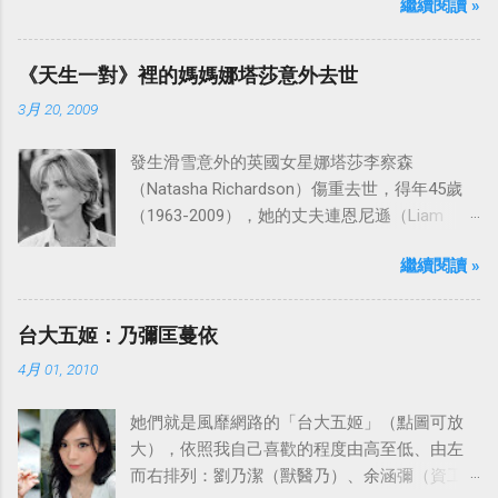
繼續閱讀 »
「愛之船」（The Love Boat），這部影集最早
是在1977年9月24日至1986年5月24日於美國
ABC頻道首播，共播出了249集。 令人懷念的愛
《天生一對》裡的媽媽娜塔莎意外去世
之船旋律：
3月 20, 2009
發生滑雪意外的英國女星娜塔莎李察森
（Natasha Richardson）傷重去世，得年45歲
（1963-2009），她的丈夫連恩尼遜（Liam
Neeson）發表聲明表示全家人都為她的驟逝感
繼續閱讀 »
到傷心，希望外界給他們空間撫平傷痛。
台大五姬：乃彌匡蔓依
4月 01, 2010
她們就是風靡網路的「台大五姬」（點圖可放
大），依照我自己喜歡的程度由高至低、由左
而右排列：劉乃潔（獸醫乃）、余涵彌（資工