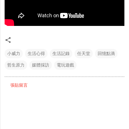
小威力
生活心得
生活記錄
任天堂
回憶點滴
哲生原力
媒體採訪
電玩遊戲
張貼留言
留
言