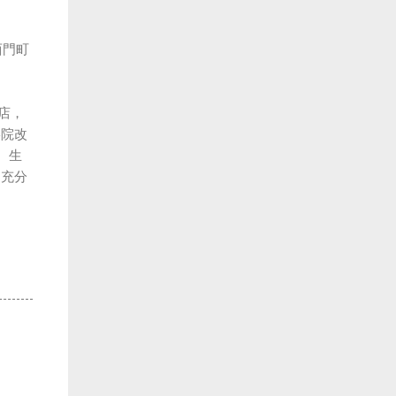
西門町
店，
影院改
、生
，充分