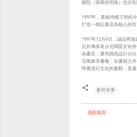
戲院（翡翠與明珠）也分別
1997年，業績持續下滑
打造一個以書店為核心的百
1997年12月6日，誠
位於傳承老台北鬧區文化特
為書店，運用挑高設計分出
活風格等書種，在書籍之外
呼應流行文化的脈動，是最
影片分享
張貼留言
留
言