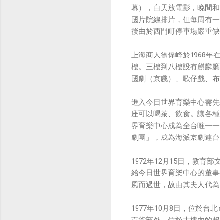
幕），白天放電影，晚間和
國片院線排片，但每周有一
後由於西門町停車場嚴重缺
上海商人徐偉峰於1968
樓。三樓到八樓設有麒麟廳
國劇（京戲）、歌仔戲、布
進入今日世界育樂中心需先
座可以喝茶、飲食。讓各種
界育樂中心成為全台唯一一
劇團」，成為海派京劇連台
1972年12月15日，教
給今日世界育樂中心的董事
風而過世，故由其夫人代為
1977年10月8日，位於