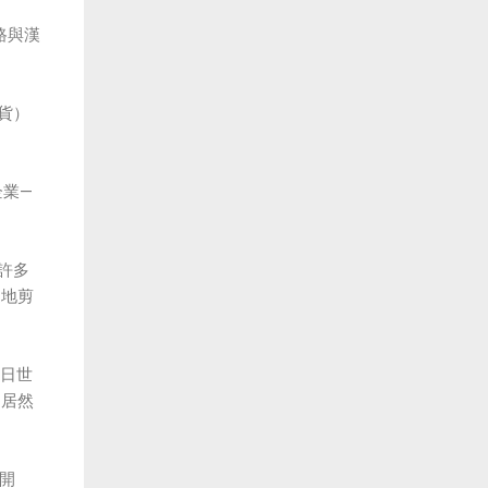
路與漢
貨）
企業—
許多
速地剪
今日世
為居然
日開