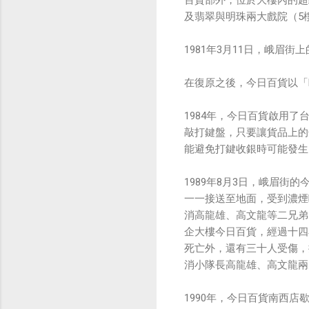
百貨部外，位於大樓內的超
及翡翠與明珠兩大戲院（5
1981年3月11日，峨眉
在復原之後，今日百貨以「FIT 
1984年，今日百貨啟用
敲打鍵盤，只要讓貨品上的
能避免打鍵收銀時可能發生
1989年8月3日，峨眉
一一接送至地面，受到濃煙
消高龍雄、高文龍等二兄弟
企大樓今日百貨，經過十四
死亡外，還有三十人受傷，
消小隊長高龍雄、高文龍兩
1990年，今日百貨南西