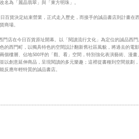
改名為「麗晶翡翠」與「東方明珠」。
的今日百貨決定結束營業，正式走入歷史，而接手的誠品書店則計畫在
貨商場。
品商場西門店在今日百貨原址開幕。以「閱讀流行文化」為定位的誠品西門
色的西門町，以獨具特色的空間設計翻新舊社區風貌，將過去的電
兩個樓層、佔地500坪的「觀、看」空間，特別強化表演藝術、漫畫
並以創意延伸商品，呈現閱讀的多元樂趣；這裡從書種到空間規劃
能反應年輕特質的誠品書店。