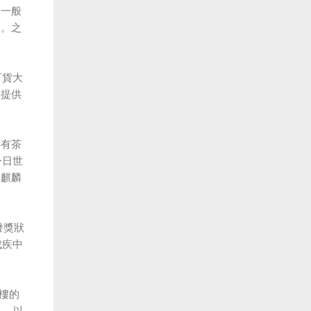
照一般
同。之
百貨大
，提供
備有茶
今日世
「麒麟
發獎狀
成疾中
四樓的