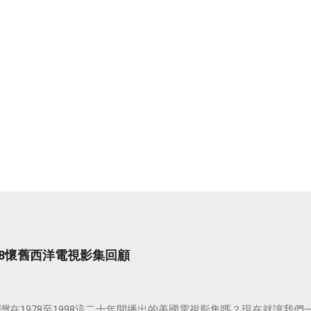
998懷舊西洋電視影集回顧
灣在1978至1998這二十年間播出的美國電視影集嗎？現在就讓我們