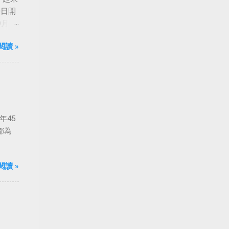
0日開
月24
船旋
閱讀 »
年45
都為
閱讀 »