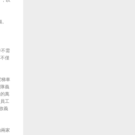
），以
傷。
時不需
，不僅
雲梯車
分隊義
高的萬
司員工
故義
內兩家