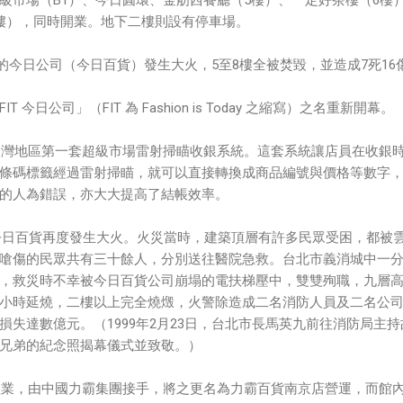
級市場（B1）、今日圓環、金舫西餐廳（5樓）、一定好茶樓（6樓
樓），同時開業。地下二樓則設有停車場。
街上的今日公司（今日百貨）發生大火，5至8樓全被焚毀，並造成7死16
今日公司」（FIT 為 Fashion is Today 之縮寫）之名重新開幕。
了台灣地區第一套超級市場雷射掃瞄收銀系統。這套系統讓店員在收銀
條碼標籤經過雷射掃瞄，就可以直接轉換成商品編號與價格等數字
的人為錯誤，亦大大提高了結帳效率。
街的今日百貨再度發生大火。火災當時，建築頂層有許多民眾受困，都被
嗆傷的民眾共有三十餘人，分別送往醫院急救。台北市義消城中一
，救災時不幸被今日百貨公司崩塌的電扶梯壓中，雙雙殉職，九層
小時延燒，二樓以上完全燒燬，火警除造成二名消防人員及二名公
損失達數億元。（1999年2月23日，台北市長馬英九前往消防局主持
兄弟的紀念照揭幕儀式並致敬。）
店歇業，由中國力霸集團接手，將之更名為力霸百貨南京店營運，而館