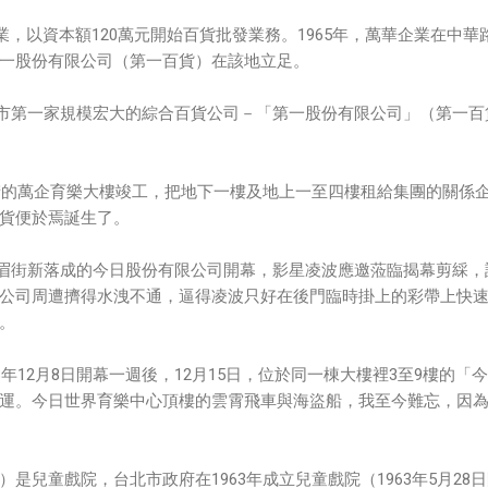
企業，以資本額120萬元開始百貨批發業務。1965年，萬華企業在中華
一股份有限公司（第一百貨）在該地立足。
，台北市第一家規模宏大的綜合百貨公司－「第一股份有限公司」（第一百
眉街的萬企育樂大樓竣工，把地下一樓及地上一至四樓租給集團的關係
貨便於焉誕生了。
北市峨眉街新落成的今日股份有限公司開幕，影星凌波應邀蒞臨揭幕剪綵，
公司周遭擠得水洩不通，逼得凌波只好在後門臨時掛上的彩帶上快
。
8年12月8日開幕一週後，12月15日，位於同一棟大樓裡3至9樓的「
運。今日世界育樂中心頂樓的雲霄飛車與海盜船，我至今難忘，因
是兒童戲院，台北市政府在1963年成立兒童戲院（1963年5月28