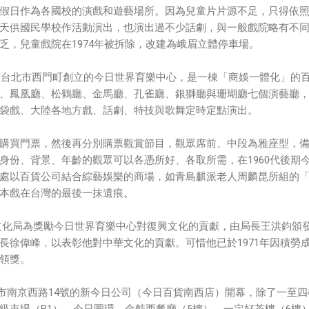
假日作為各國校的演戲和遊藝場所。因為兒童片片源不足，只得依
天供國民學校作活動演出，也演出過不少話劇，與一般戲院略有不
乏，兒童戲院在1974年被拆除，改建為峨眉立體停車場。
年在台北市西門町創立的今日世界育樂中心，是一棟「商娛一體化」的
、鳳凰廳、松鶴廳、金馬廳、孔雀廳、銀獅廳與珊瑚廳七個演藝廳
袋戲、大陸各地方戲、話劇、特技與歌舞定時定點演出。
購買門票，然後再分別購票觀賞節目，觀眾席前、中段為雅座型，
身份、背景、年齡的觀眾可以各憑所好、各取所需，在1960代後期
處以百貨公司結合綜藝娛樂的商場，如青島麒派老人周麟昆所組的
本戲在台灣的最後一抹遺痕。
育部文化局為獎勵今日世界育樂中心對復興文化的貢獻，由局長王洪鈞頒
長徐偉峰，以表彰他對中華文化的貢獻。可惜他已於1971年因積勞
領獎。
台北市南京西路14號的新今日公司（今日百貨南西店）開幕，除了一至