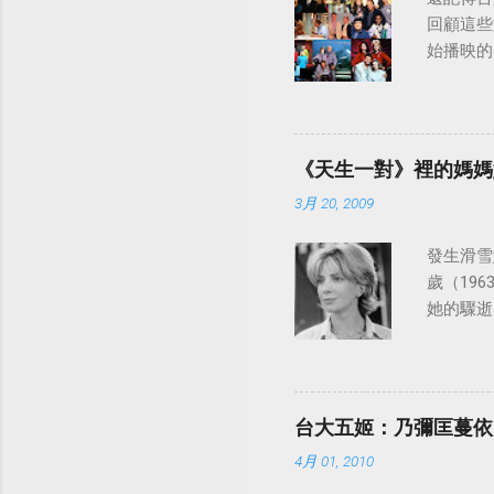
回顧這些
始播映的美
日至19
律：
《天生一對》裡的媽媽
3月 20, 2009
發生滑雪意
歲（196
她的驟逝
台大五姬：乃彌匡蔓依
4月 01, 2010