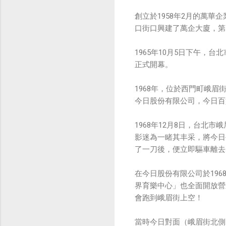
創立於1958年2月的萬華
口街口興建了萬企大廈，第
1965年10月5日下午
正式開幕。
1968年，位於西門町峨
今日股份有限公司，今日百
1968年12月8日，台
影迷為一睹其丰采，將今日
了一刀後，便立即驅車離去
在今日股份有限公司於196
界育樂中心」也全面開放營
會跑到峨眉街上空！
當時今日對面（峨眉街北側）