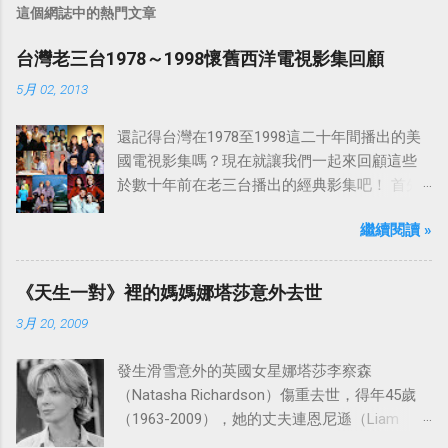
這個網誌中的熱門文章
台灣老三台1978～1998懷舊西洋電視影集回顧
5月 02, 2013
還記得台灣在1978至1998這二十年間播出的美
國電視影集嗎？現在就讓我們一起來回顧這些
於數十年前在老三台播出的經典影集吧！ 首先
是中視於1978年8月30日開始播映的美國影集
繼續閱讀 »
「愛之船」（The Love Boat），這部影集最早
是在1977年9月24日至1986年5月24日於美國
ABC頻道首播，共播出了249集。 令人懷念的愛
《天生一對》裡的媽媽娜塔莎意外去世
之船旋律：
3月 20, 2009
發生滑雪意外的英國女星娜塔莎李察森
（Natasha Richardson）傷重去世，得年45歲
（1963-2009），她的丈夫連恩尼遜（Liam
Neeson）發表聲明表示全家人都為她的驟逝感