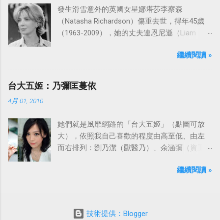
發生滑雪意外的英國女星娜塔莎李察森
（Natasha Richardson）傷重去世，得年45歲
（1963-2009），她的丈夫連恩尼遜（Liam
Neeson）發表聲明表示全家人都為她的驟逝感
繼續閱讀 »
到傷心，希望外界給他們空間撫平傷痛。
台大五姬：乃彌匡蔓依
4月 01, 2010
她們就是風靡網路的「台大五姬」（點圖可放
大），依照我自己喜歡的程度由高至低、由左
而右排列：劉乃潔（獸醫乃）、余涵彌（資工
彌）、陳匡怡（國企匡）、翁滋蔓（農推
繼續閱讀 »
蔓）、吳依潔（戲劇依）；這五位正妹透過網
路的流傳，還紅到大陸、日本等地。
技術提供：Blogger