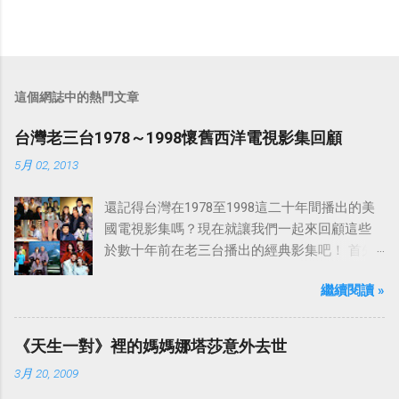
這個網誌中的熱門文章
台灣老三台1978～1998懷舊西洋電視影集回顧
5月 02, 2013
還記得台灣在1978至1998這二十年間播出的美
國電視影集嗎？現在就讓我們一起來回顧這些
於數十年前在老三台播出的經典影集吧！ 首先
是中視於1978年8月30日開始播映的美國影集
繼續閱讀 »
「愛之船」（The Love Boat），這部影集最早
是在1977年9月24日至1986年5月24日於美國
ABC頻道首播，共播出了249集。 令人懷念的愛
《天生一對》裡的媽媽娜塔莎意外去世
之船旋律：
3月 20, 2009