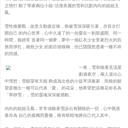
之情打 動了寧家兩位小姐-活潑美麗的雪和沉默內向的姐姐玉
鳳。
雪性格樂觀，故意主動接近狼，狼被雪深深吸引著，亦首次打
開自己 的內心世界，心中久違了的一份愛在一剎那盛開。同一
時間，狼經常 造著同一個夢，夢中一個紅衣少女受著烈火的煎
熬而掙扎，雖然少女 的面目很模糊，但已隱隱然透著一種不祥
的預感。
一夜，雪和狼看見流星
劃過夜空，兩人道出心
中理想：雪願望有天能 夠成為出色的小提琴演奏家，而狼的願
望是種出一種可以代表「愛」 的花朵，他希望把這種花命名為
「寧靜雪」，雪的靈魂深深被感動。
內向的姐姐玉鳳，常常傾聽著雪訴出有關狼的一切，心中既羨
慕亦為 自己的孤獨而憂傷，唯有暗暗地將自己代入其中。