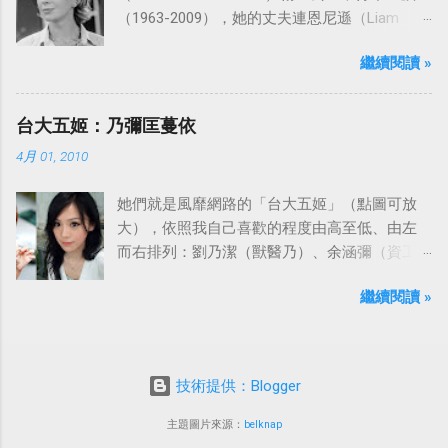
（1963-2009），她的丈夫連恩尼遜（Liam
Neeson）發表聲明表示全家人都為她的驟逝感
繼續閱讀 »
到傷心，希望外界給他們空間撫平傷痛。
台大五姬：乃彌匡蔓依
4月 01, 2010
她們就是風靡網路的「台大五姬」（點圖可放
大），依照我自己喜歡的程度由高至低、由左
而右排列：劉乃潔（獸醫乃）、余涵彌（資工
彌）、陳匡怡（國企匡）、翁滋蔓（農推
繼續閱讀 »
蔓）、吳依潔（戲劇依）；這五位正妹透過網
路的流傳，還紅到大陸、日本等地。
技術提供：Blogger
主題圖片來源：
belknap