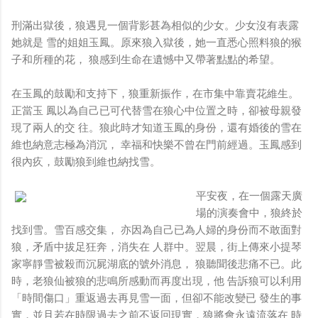
刑滿出獄後，狼遇見一個背影甚為相似的少女。少女沒有表露
她就是 雪的姐姐玉鳳。原來狼入獄後，她一直悉心照料狼的猴
子和所種的花， 狼感到生命在遺憾中又帶著點點的希望。
在玉鳳的鼓勵和支持下，狼重新振作，在市集中靠賣花維生。
正當玉 鳳以為自己已可代替雪在狼心中位置之時，卻被母親發
現了兩人的交 往。狼此時才知道玉鳳的身份，還有婚後的雪在
維也納意志極為消沉， 幸福和快樂不曾在門前經過。玉鳳感到
很內疚，鼓勵狼到維也納找雪。
平安夜，在一個露天廣
場的演奏會中，狼終於
找到雪。雪百感交集， 亦因為自己已為人婦的身份而不敢面對
狼，矛盾中拔足狂奔，消失在 人群中。翌晨，街上傳來小提琴
家寧靜雪被殺而沉屍湖底的號外消息， 狼聽聞後悲痛不已。此
時，老狼仙被狼的悲鳴所感動而再度出現，他 告訴狼可以利用
「時間傷口」重返過去再見雪一面，但卻不能改變已 發生的事
實，並且若在時限過去之前不返回現實，狼將會永遠流落在 時