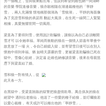
另一個晚上，雪與狼乘船出海，雪談到希望到維也納一間湖畔
的音樂 學院進修音樂，狼亦願相隨在湖邊栽種他的「寧靜
雪」，兩人充滿憧 憬地稱那個湖為「雪狼湖」。平靜的海面像
為了見證雪和狼的承諾而 翻起大風浪，在生死一線間二人緊緊
相擁，真愛無懼世間一切風雨。
梁直為了要得到雪，便用詭計欺騙狼，讓狼以為自己必須離開
雪才可 以令她幸福。單純而衝動的狼在一個情人節嘉年華會中
故意放了一場 火，令自己鋃鐺入獄，並寄望雪日後可以在別人
懷抱中得到幸福。猶 如晴天霹靂的雪，更被梁直欺騙狼已死在
獄中。雪傷心欲絕，決定遠 赴維也納修讀音樂，後來在母親慫
恿下與梁直結了婚。
雪和狼一對有情人，從
此天各一方。
在黑獄中，受梁直賄賂的獄警把狼盡情欺辱。萬念俱灰的狼在
絕望中 遇到位老狼仙，他送了一些愛的種子給狼，並叮囑狼若
以愛心栽種， 有天或許可以種出他的「寧靜雪」。