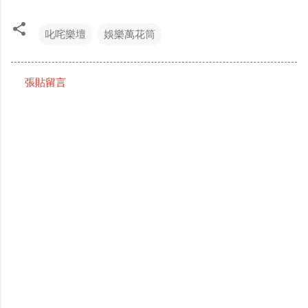
叱咤樂壇
娛樂萬花筒
張貼留言
留
言