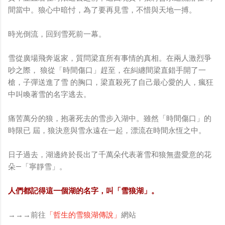
間當中。狼心中暗忖，為了要再見雪，不惜與天地一搏。
時光倒流，回到雪死前一幕。
雪從廣場飛奔返家，質問梁直所有事情的真相。在兩人激烈爭
吵之際， 狼從「時間傷口」趕至，在糾纏間梁直錯手開了一
槍，子彈送進了雪 的胸口，梁直殺死了自己最心愛的人，瘋狂
中叫喚著雪的名字逃去。
痛苦萬分的狼，抱著死去的雪步入湖中。雖然「時間傷口」的
時限已 屆，狼決意與雪永遠在一起，漂流在時間永恆之中。
日子過去，湖邊終於長出了千萬朵代表著雪和狼無盡愛意的花
朵—「寧靜雪」。
人們都記得這一個湖的名字，叫「雪狼湖」。
→→→前往
「哲生的雪狼湖傳說」
網站