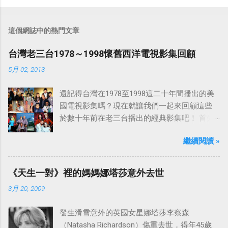
這個網誌中的熱門文章
台灣老三台1978～1998懷舊西洋電視影集回顧
5月 02, 2013
還記得台灣在1978至1998這二十年間播出的美
國電視影集嗎？現在就讓我們一起來回顧這些
於數十年前在老三台播出的經典影集吧！ 首先
是中視於1978年8月30日開始播映的美國影集
繼續閱讀 »
「愛之船」（The Love Boat），這部影集最早
是在1977年9月24日至1986年5月24日於美國
ABC頻道首播，共播出了249集。 令人懷念的愛
《天生一對》裡的媽媽娜塔莎意外去世
之船旋律：
3月 20, 2009
發生滑雪意外的英國女星娜塔莎李察森
（Natasha Richardson）傷重去世，得年45歲