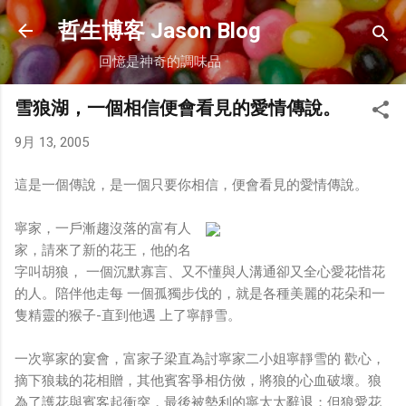
跳到主要內容
哲生博客 Jason Blog
回憶是神奇的調味品
雪狼湖，一個相信便會看見的愛情傳說。
9月 13, 2005
這是一個傳說，是一個只要你相信，便會看見的愛情傳說。
寧家，一戶漸趨沒落的富有人
家，請來了新的花王，他的名
字叫胡狼， 一個沉默寡言、又不懂與人溝通卻又全心愛花惜花
的人。陪伴他走每 一個孤獨步伐的，就是各種美麗的花朵和一
隻精靈的猴子-直到他遇 上了寧靜雪。
一次寧家的宴會，富家子梁直為討寧家二小姐寧靜雪的 歡心，
摘下狼栽的花相贈，其他賓客爭相仿傚，將狼的心血破壞。狼
為了護花與賓客起衝突，最後被勢利的寧太太辭退；但狼愛花