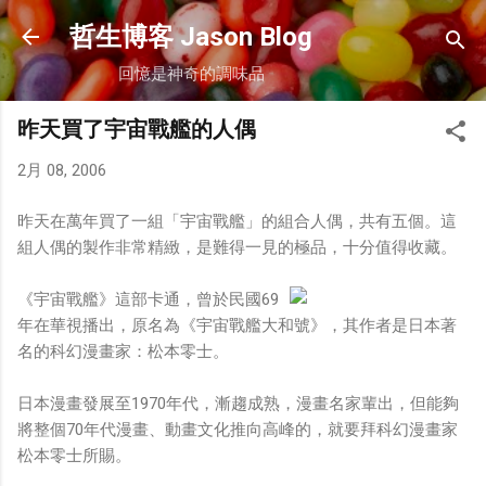
跳到主要內容
哲生博客 Jason Blog
回憶是神奇的調味品
昨天買了宇宙戰艦的人偶
2月 08, 2006
昨天在萬年買了一組「宇宙戰艦」的組合人偶，共有五個。這
組人偶的製作非常精緻，是難得一見的極品，十分值得收藏。
《宇宙戰艦》這部卡通，曾於民國69
年在華視播出，原名為《宇宙戰艦大和號》，其作者是日本著
名的科幻漫畫家：松本零士。
日本漫畫發展至1970年代，漸趨成熟，漫畫名家輩出，但能夠
將整個70年代漫畫、動畫文化推向高峰的，就要拜科幻漫畫家
松本零士所賜。