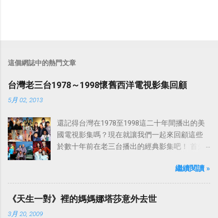
這個網誌中的熱門文章
台灣老三台1978～1998懷舊西洋電視影集回顧
5月 02, 2013
還記得台灣在1978至1998這二十年間播出的美
國電視影集嗎？現在就讓我們一起來回顧這些
於數十年前在老三台播出的經典影集吧！ 首先
是中視於1978年8月30日開始播映的美國影集
繼續閱讀 »
「愛之船」（The Love Boat），這部影集最早
是在1977年9月24日至1986年5月24日於美國
ABC頻道首播，共播出了249集。 令人懷念的愛
《天生一對》裡的媽媽娜塔莎意外去世
之船旋律：
3月 20, 2009