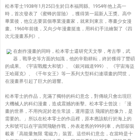
松本零士1938年1月25日生於日本福岡縣。1954年他上高一
時，首次發表了《蜜蜂的冒險》，獲得第一屆新人王獎。高中
畢業後，他立志要當個專業漫畫家，就來到東京，專畫少女漫
畫。1960年前後，又向少年漫畫挺進，用科幻手法繪製了《四
次元漫畫系列》。
在創作漫畫的同時，松本零士還研究天文學，考古學，武
器，戰爭史等方面的知識，他的辛勤耕耘，終於獲得了豐碩
的成果。《宇宙戰艦大和號》、《銀河鐵道999》、《宇宙海盜
王哈羅克》、《千年女王》等一系列大型科幻連環畫的問世，
在漫畫界引起了巨大的迴響。
松本零士的作品，充滿了獨特的科幻意念，對傳統只會出現巨
大機械人的科幻漫畫，造成震撼的衝擊。松本零士曾說：「漫
畫的世界，不用拘泥於老生常談，運用靈活 飛躍的想像力，是
需要的。」所以在松本零士的作品裡，原本應該航行於海上的
大和號可以在宇宙間飛馳作戰，外表老舊的999列車，內部卻裝
載著「高能量無限 電磁力」裝置。這些科幻意念，在當時是十