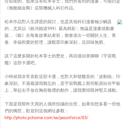
分前衛的。如果沒有松本零士，我們所看到的漫畫，可能仍是
《無敵鐵金剛》這類機械人科幻作品。
松本作品對人生課題的探討，也是其他科幻漫畫極少觸及
的，尤其以《銀河鐵道999》最為精彩；無論是漫畫或動畫
版，《銀》在每集故事結束前，都會道出一些關於人生、青
春、幸福和愛的哲理，讓觀眾印象深刻，且回味無窮。
談了這麼多關於松本零士的歷史，再回過頭來聊聊《宇宙戰
艦》這部卡通吧。
小時候我非常喜歡這部卡通，也對大和號艦首的「波動砲」印
象深刻。不過最讓我難忘的，是宇宙戰艦上那些船員站在甲板
上，舉起右手放在胸前敬禮的動作，讓我覺得既神聖又感動。
下面是我幫昨天買的人偶所拍攝的合照，如果你想多看一些他
們的獨照，歡迎到這個網址參觀：
http://photo.pchome.com.tw/jasonforce/03/