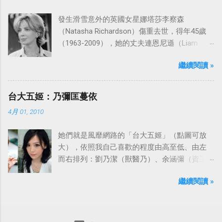
發生滑雪意外的英國女星娜塔莎李察森
（Natasha Richardson）傷重去世，得年45歲
（1963-2009），她的丈夫連恩尼遜（Liam
Neeson）發表聲明表示全家人都為她的驟逝感
繼續閱讀 »
到傷心，希望外界給他們空間撫平傷痛。
台大五姬：乃彌匡蔓依
4月 01, 2010
她們就是風靡網路的「台大五姬」（點圖可放
大），依照我自己喜歡的程度由高至低、由左
而右排列：劉乃潔（獸醫乃）、余涵彌（資工
彌）、陳匡怡（國企匡）、翁滋蔓（農推
繼續閱讀 »
蔓）、吳依潔（戲劇依）；這五位正妹透過網
路的流傳，還紅到大陸、日本等地。