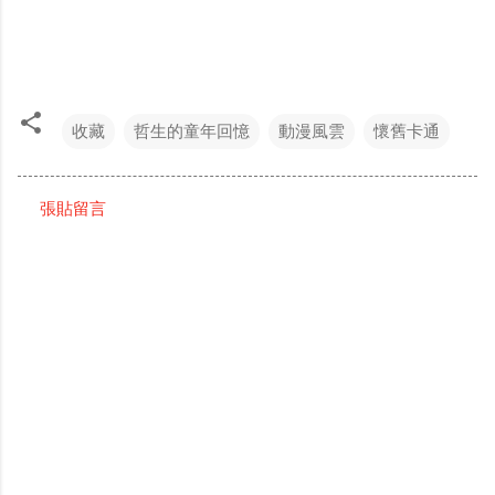
收藏
哲生的童年回憶
動漫風雲
懷舊卡通
張貼留言
留
言