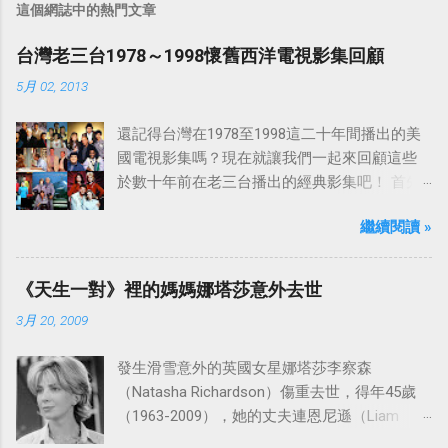
這個網誌中的熱門文章
台灣老三台1978～1998懷舊西洋電視影集回顧
5月 02, 2013
還記得台灣在1978至1998這二十年間播出的美
國電視影集嗎？現在就讓我們一起來回顧這些
於數十年前在老三台播出的經典影集吧！ 首先
是中視於1978年8月30日開始播映的美國影集
繼續閱讀 »
「愛之船」（The Love Boat），這部影集最早
是在1977年9月24日至1986年5月24日於美國
ABC頻道首播，共播出了249集。 令人懷念的愛
《天生一對》裡的媽媽娜塔莎意外去世
之船旋律：
3月 20, 2009
發生滑雪意外的英國女星娜塔莎李察森
（Natasha Richardson）傷重去世，得年45歲
（1963-2009），她的丈夫連恩尼遜（Liam
Neeson）發表聲明表示全家人都為她的驟逝感