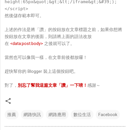
height:65px&quot;&gt;&lt;/iframe&gt;&#39;);
</script>
然後儲存範本即可。
上述的作法是將「讚」的按鈕放在文章標題之前，如果你想將
按鈕放在文章的後面，則請將上面的語法改放
在
<data:post.body>
之後就可以了。
當然也可以像我一樣，在文章前後都放囉！
趕快幫你的 Blogger 裝上這個按鈕吧。
對了，
別忘了幫我這篇文章「讚」一下唷！
感謝～
推薦
網路快訊
網路應用
數位生活
Facebook