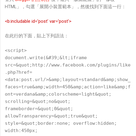
HTML」，勾選「展開小裝置範本」，然後找到下面這一行：
<b:includable id='post' var='post'>
在此行的下面，貼上下列語法：
<script>
document.write(&#39;&lt;iframe
src=&quot;http://www.facebook.com/plugins/like
.php?href=
<data:post.url/>&amp;layout=standard&amp;show_
faces=true&amp;width=450&amp;action=like&amp;f
ont=verdana&amp;colorscheme=light&quot;
scrolling=&quot;no&quot;
frameborder=&quot;0&quot;
allowTransparency=&quot;true&quot;
style=&quot;border:none; overflow:hidden;
width:450px;