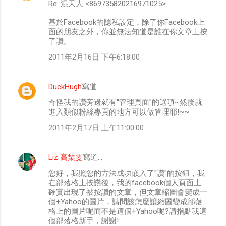
Re: 混天人 <869735820216971025>
基於Facebook的隱私設定，除了你Facebook上
面的朋友之外，你並無法知道是誰在你文章上按
了讚。
2011年2月16日 下午6:18:00
DuckHugh
寫道…
奇怪我的讚旁邊就有"管理頁面"的選項~然後就
進入類似粉絲專頁的地方可以做管理耶!~~
2011年2月17日 上午11:00:00
Liz 高琹雯
寫道…
您好，我照您的方法成功嵌入了"讚"的按鈕，我
在部落格上按讚後，我的facebook個人頁面上
確實出現了被按讚的文章，但文章縮圖會變成一
個+Yahoo的圖片，請問該怎麼讓縮圖變成部落
格上的圖片呢而不是這個+Yahoo呢?請指點我這
個部落格新手，謝謝!