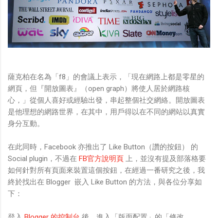
薩克柏在名為「f8」的會議上表示，「現在網路上都是零星的
網頁，但『開放圖表』（open graph）將使人居於網路核
心，」從個人喜好或經驗出發，串起整個社交網絡。開放圖表
是他理想的網路世界，在其中，用戶得以在不同的網站以真實
身分互動。
在此同時，Facebook 亦推出了 Like Button（讚的按鈕） 的
Social plugin，不過在
FB官方說明頁
上，並沒有提及部落格要
如何針對所有頁面來裝置這個按鈕，在經過一番研究之後，我
終於找出在 Blogger 嵌入 Like Button 的方法，與各位分享如
下：
登入
Blogger 的控制台
後，進入「版面配置」的「修改