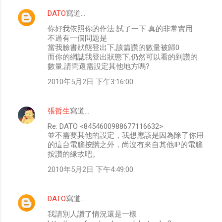
DATO
寫道…
留
你好我依照你的作法 試了一下 真的非常實用
言
不過有一個問題是
當我臉書狀態登出下,該篇讚的數量被歸0
而你的網誌我登出狀態下,仍然可以看的到讚的
數量,請問還需設定其他地方嗎?
2010年5月2日 下午3:16:00
張哲生
寫道…
Re: DATO <8454600988677116632>
並不需要其他的設定，我想應該是因為除了你用
的這台電腦按讚之外，尚沒有來自其他IP的電腦
按讚的緣故吧。
2010年5月2日 下午4:49:00
DATO
寫道…
我請別人讚了情況還是一樣