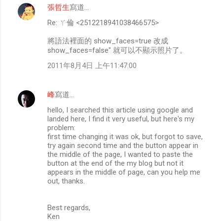
張哲生
寫道…
Re: ㄚ倫 <2512218941038466575>
將語法裡面的 show_faces=true 改成
show_faces=false" 就可以不顯示照片了。
2011年8月4日 上午11:47:00
峰
寫道…
hello, I searched this article using google and
landed here, I find it very useful, but here's my
problem:
first time changing it was ok, but forgot to save,
try again second time and the button appear in
the middle of the page, I wanted to paste the
button at the end of the my blog but not it
appears in the middle of page, can you help me
out, thanks.
Best regards,
Ken