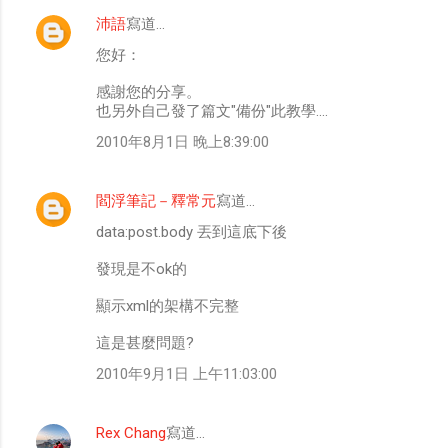
沛語
寫道…
您好：
感謝您的分享。
也另外自己發了篇文"備份"此教學....
2010年8月1日 晚上8:39:00
閻浮筆記－釋常元
寫道…
data:post.body 丟到這底下後
發現是不ok的
顯示xml的架構不完整
這是甚麼問題?
2010年9月1日 上午11:03:00
Rex Chang
寫道…