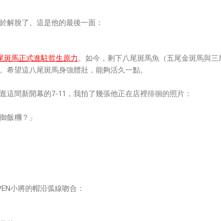
於解脫了。這是他的最後一面：
尾斑馬正式進駐哲生原力
。如今，剩下八尾斑馬魚（五尾金斑馬與三
。希望這八尾斑馬身強體壯，能夠活久一點。
逛這間新開幕的7-11，我拍了幾張他正在店裡徘徊的照片：
御飯糰？」
PEN小將的帽沿弧線吻合：