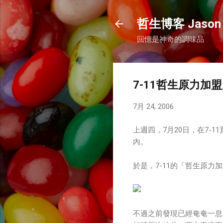
哲生博客 Jason 
回憶是神奇的調味品
7-11哲生原力加盟店
7月 24, 2006
上週四，7月20日，在7-
內。
於是，7-11的「哲生原力
不過之前發現已經奄奄一息