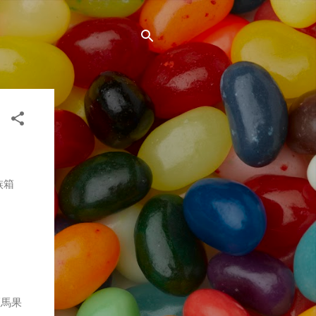
族箱
斑馬果