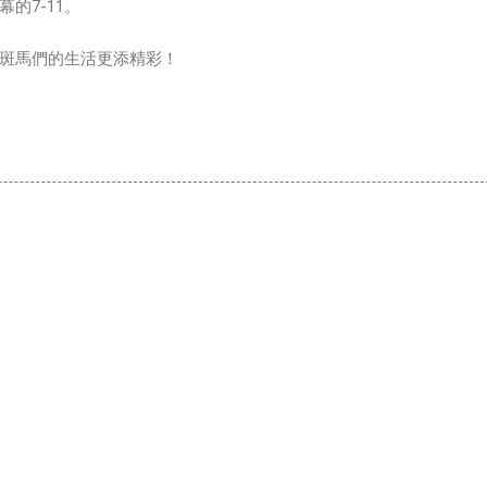
的7-11。
斑馬們的生活更添精彩！