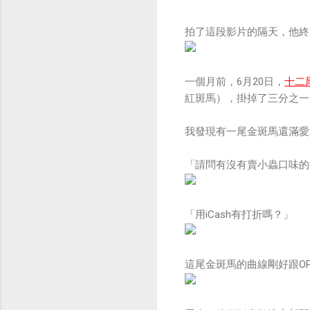
拍了這段影片的隔天，他終
一個月前，6月20日，
十二
紅斑馬），掛掉了三分之一
我發現有一尾金斑馬還滿愛
「請問有沒有賣小蟲口味的
「用iCash有打折嗎？」
這尾金斑馬的曲線剛好跟O