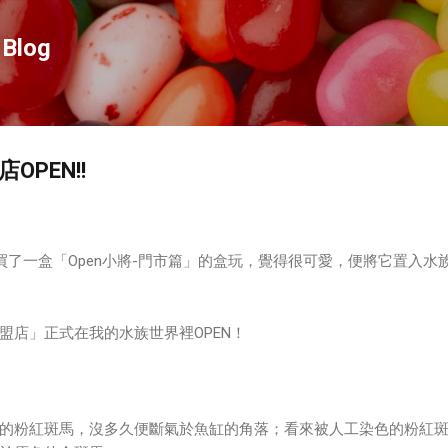
跳到主要內容
Blog
OPEN!!
11買了一盒「Open小將-門市篇」的盒玩，覺得很可愛，便將它置入水
加盟店」正式在我的水族世界裡OPEN！
的粉紅斑馬，沒多久便斷氣於魚缸的角落；看來被人工染色的粉紅