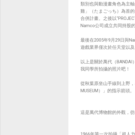
類別也與動漫畫角色為主軸。
雞」（たまごっち‎）為首
合併計畫。之後以"PROJE
Namco公司成立共同持
最後在2005年9月29日
遊戲業界僅次於任天堂以及S
以上是關於萬代（BAND
我同學所拍攝的照片吧！
從秋葉原坐山手線到上野，
MUSEUM）」的指示箭頭。
這是萬代博物館的外觀，彷
1966年第一次拍攝「超