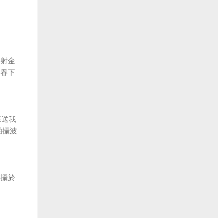
發射金
拳吞下
來送我
地拍攝波
拍攝於