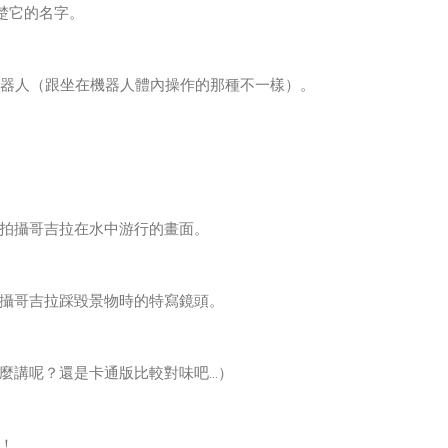
楚它的名字。
機器人（跟坐在機器人體內操作的那種不一樣）。
拍攝哥吉拉在水中游行的畫面。
攝哥吉拉踩毀景物時的特寫鏡頭。
麼講呢？還是卡通版比較對味吧…）
！