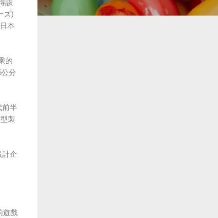
得該
ズ‎)
在日本
乘的
5公分
代前半
模型製
設計企
的遊戲