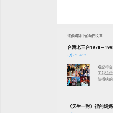
這個網誌中的熱門文章
台灣老三台1978～1
5月 02, 2013
還記得台
回顧這些
始播映的美
日至19
律：
《天生一對》裡的媽媽