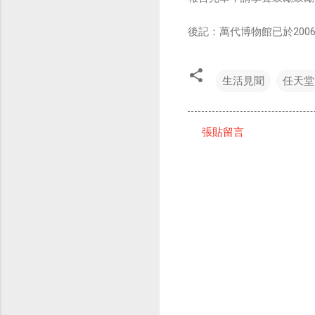
後記：萬代博物館已於2006
生活見聞
任天堂
張貼留言
留
言