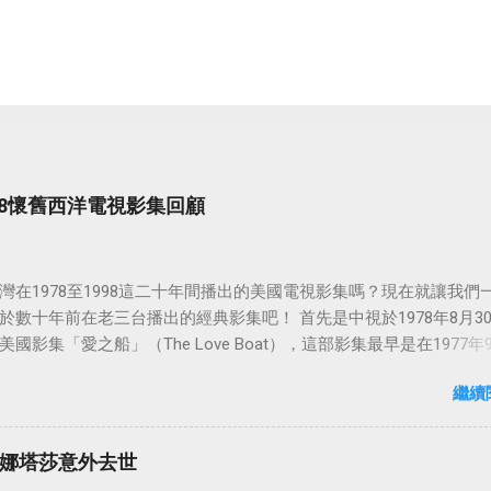
998懷舊西洋電視影集回顧
灣在1978至1998這二十年間播出的美國電視影集嗎？現在就讓我們
於數十年前在老三台播出的經典影集吧！ 首先是中視於1978年8月3
國影集「愛之船」（The Love Boat），這部影集最早是在1977年9
86年5月24日於美國ABC頻道首播，共播出了249集。 令人懷念的愛之
繼續
娜塔莎意外去世