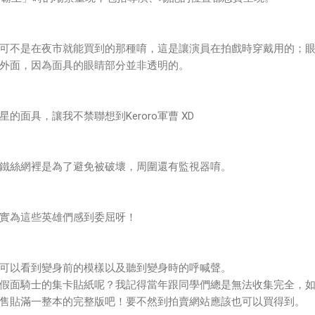
可不是在夜市就能買到的那種唷，這是讓演員在拍戲時穿戴用的；
外面，因為面具的眼睛部分並非透明的。
的面具，讓我不禁聯想到Keroro軍曹 XD
鐵絲網裡是為了避免被破壞，周圍還有監視器唷。
實為這些英雄們感到委屈呀！
可以看到變身前的模樣以及聽到變身時的呼喊聲。
假面騎士的集卡貼紙呢？我記得當年跟同學們總是無法收集完全，
售貼滿一整本的完整版吧！要不然到拍賣網站應該也可以買得到。