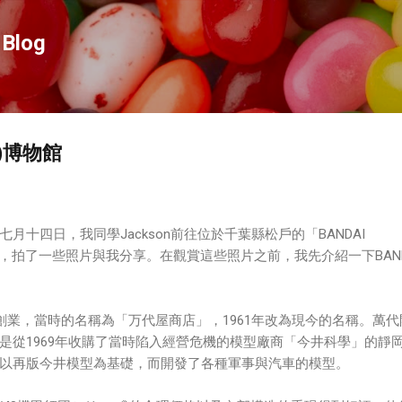
跳到主要內容
Blog
I)博物館
月十四日，我同學Jackson前往位於千葉縣松戶的「BANDAI
」，拍了一些照片與我分享。在觀賞這些照片之前，我先介紹一下BAND
0年創業，當時的名稱為「万代屋商店‎」，1961年改為現今的名稱。萬
是從1969年收購了當時陷入經營危機的模型廠商「今井科學」的靜
以再版今井模型為基礎，而開發了各種軍事與汽車的模型。