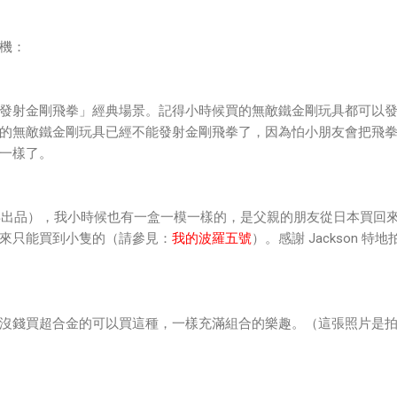
機：
發射金剛飛拳」經典場景。記得小時候買的無敵鐵金剛玩具都可以
的無敵鐵金剛玩具已經不能發射金剛飛拳了，因為怕小朋友會把飛
一樣了。
7年出品），我小時候也有一盒一模一樣的，是父親的朋友從日本買回
來只能買到小隻的（請參見：
我的波羅五號
）。感謝 Jackson 特
沒錢買超合金的可以買這種，一樣充滿組合的樂趣。（這張照片是