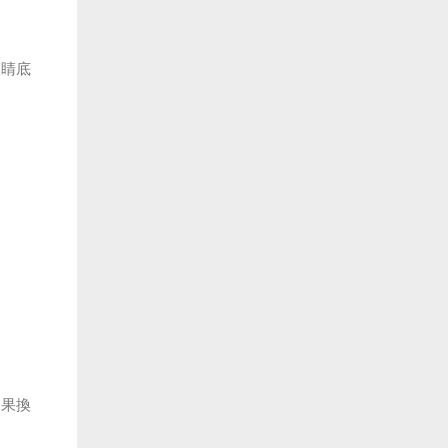
眼睛底
如果換