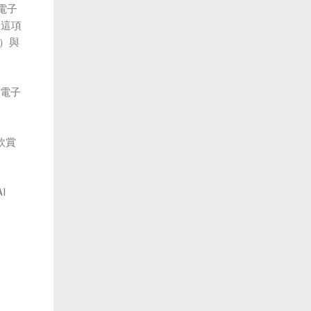
電子
了這項
號）與
本電子
欣賞
I