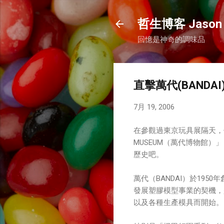
哲生博客 Jason 
回憶是神奇的調味品
直擊萬代(BANDA
7月 19, 2006
在參觀過東京玩具展隔天，七
MUSEUM（萬代博物館）
歷史吧。
萬代（BANDAI）於195
發展塑膠模型事業的契機，
以及各種生產模具而開始。