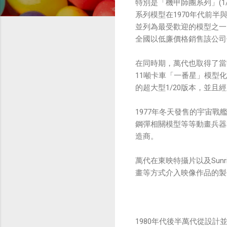
特別是「機甲師團系列」(1
系列模型在1970年代前半
並列為最受歡迎的模型之一。
全國以低廉價格銷售該公司優
在同時期，萬代也取得了當
11噸卡車「一番星」模型化
的超大型1/20版本，並且
1977年冬天發售的宇宙戰
鋼彈相關模型等等動畫兵器
造商。
萬代在東映特攝片以及Sun
畫等方式介入映像作品的製
1980年代後半萬代從設