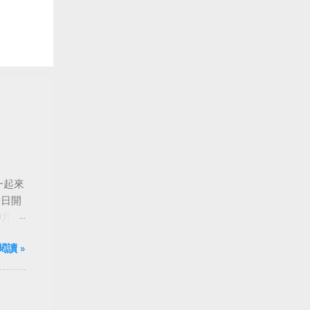
一起來
0日開
月24
船旋
閱讀 »