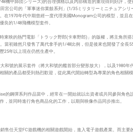
/48機甲師団シリーズ‎)的合理價格以及內部構造的重現得到好評，使
與田宮公司的「軍事迷你業餘系列」(1/35ミリタリーミニチュアシリー
在1970年代中期曾經一度代理美國Monogram公司的模型，並且
良的1/48飛機模型套件。
時東映的熱門電影「トラック野郎(卡車野郎)」的版權，將主角所搭
。當初雖然只發售了萬代拿手的1/48比例，但是後來也開發了全長5
經歷25年以上現在仍然生產中。
艦大和號的展示套件（將大和號的艦首部分變形放大），以及1980年
相關的產品都受到熱烈歡迎，從此萬代開始轉型為專業的角色相關
rise的鋼彈系列作品當中，經常在一開始就以出資者或共同參與角色
作，並同時進行角色商品化的工作，以期與映像作品同步推出。
計並銷售任天堂FC遊戲機的相關遊戲開始，進入電子遊戲產業。而主要