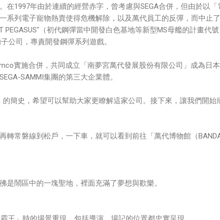
在1997年由於連續的經營赤字，曾考慮與SEGA合併，但由於以「
的一系列電子寵物熱賣使得危機解除，以及萬代員工的反彈，而中止
CT PEGASUS"（初代鋼彈當中開發白色基地等新型MS母艦的計畫代
股的子公司，專責開發鋼彈系列遊戲。
與Namco實施合併，共同成立「南夢宮萬代發展股份有限公司」成為日
EGA-SAMMI集團的第三大企業體。
AI）的簡史，希望可以幫助大家更瞭解這家公司。接下來，讓我們開始
再轉常磐線到松戶，一下車，就可以看到前往「萬代博物館（BANDA
彿是鬧區中的一塊聖地，裡面充滿了夢想與歡樂。
人力霸王」時的場景重現，包括導演、場記的位置都忠實呈現。