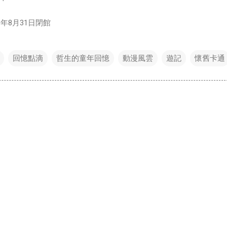
年8月31日閉館
回憶點滴
哲生的童年回憶
動漫風雲
遊記
懷舊卡通