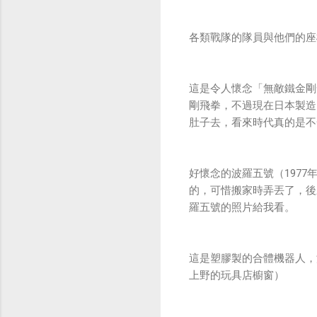
各類戰隊的隊員與他們的座
這是令人懷念「無敵鐵金剛
剛飛拳，不過現在日本製造
肚子去，看來時代真的是不
好懷念的波羅五號（197
的，可惜搬家時弄丟了，後
羅五號的照片給我看。
這是塑膠製的合體機器人，
上野的玩具店櫥窗）