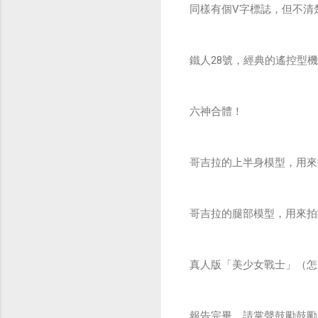
同樣有個V字標誌，但不清
鐵人28號，經典的遙控型
六神合體！
哥吉拉的上半身模型，用來
哥吉拉的腿部模型，用來拍
真人版「美少女戰士」（怎
報告完畢，請掌聲鼓勵鼓勵