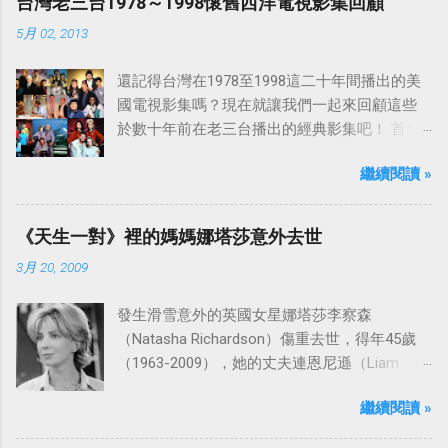
台灣老三台1978～1998懷舊西洋電視影集回顧
5月 02, 2013
還記得台灣在1978至1998這二十年間播出的美
國電視影集嗎？現在就讓我們一起來回顧這些
於數十年前在老三台播出的經典影集吧！ 首先
是中視於1978年8月30日開始播映的美國影集
繼續閱讀 »
「愛之船」（The Love Boat），這部影集最早
是在1977年9月24日至1986年5月24日於美國
ABC頻道首播，共播出了249集。 令人懷念的愛
《天生一對》裡的媽媽娜塔莎意外去世
之船旋律：
3月 20, 2009
發生滑雪意外的英國女星娜塔莎李察森
（Natasha Richardson）傷重去世，得年45歲
（1963-2009），她的丈夫連恩尼遜（Liam
Neeson）發表聲明表示全家人都為她的驟逝感
繼續閱讀 »
到傷心，希望外界給他們空間撫平傷痛。