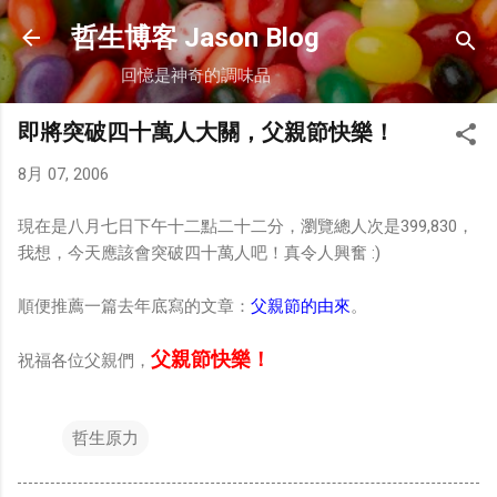
跳到主要內容
哲生博客 Jason Blog
回憶是神奇的調味品
即將突破四十萬人大關，父親節快樂！
8月 07, 2006
現在是八月七日下午十二點二十二分，瀏覽總人次是399,830，
我想，今天應該會突破四十萬人吧！真令人興奮 :)
順便推薦一篇去年底寫的文章：
父親節的由來
。
父親節快樂！
祝福各位父親們，
哲生原力