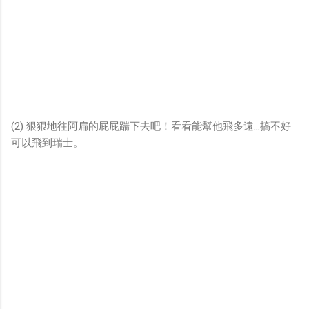
(2) 狠狠地往阿扁的屁屁踹下去吧！看看能幫他飛多遠...搞不好
可以飛到瑞士。