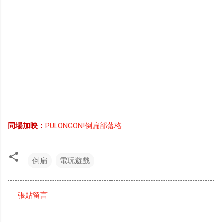
同場加映：
PULONGON!倒扁部落格
倒扁
電玩遊戲
張貼留言
留
言