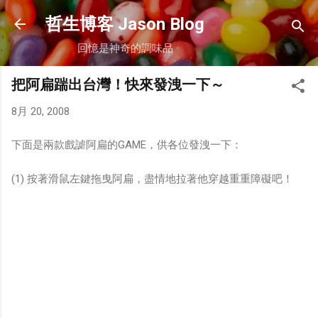
跳到主要內容
哲生博客 Jason Blog
回憶是神奇的調味品
把阿扁踹出台灣！快來發洩一下～
8月 20, 2008
下面是兩款戲謔阿扁的GAME，供各位發洩一下：
(1) 按著滑鼠左鍵拖曳阿扁，盡情地拉著他穿越重重障礙吧！