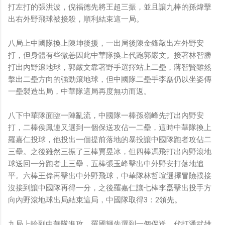
打左打的張洪波，倪福德先將王超三振，並且讓九棒的孫煒擊
出右外野飛球被接殺，順利結束這一局。
八局上中國隊換上陳坤後援，一出局後陳金鋒敲出左外野安
打，但身體有些微恙因此中華隊換上代跑郭嚴文。接著林智勝
打出內野滾地球，郭嚴文靠著野手選擇站上二壘，蔣智賢雖然
擊出二壘方向的強勁滾地球，但中國隊二壘手李磊仍以坐姿傳
一壘製造出局，中華隊這局再度無功而返。
八下中華隊面臨一陣亂流，中國隊一棒孫嶺峰先打出內野安
打，二棒侯鳳連又選到一個保送攻佔一二壘，這時中華隊換上
羅嘉仁投球，他投出一個提前落地的暴投讓中國隊跑者攻佔二
三壘。之後雖然三振了三棒賈昱冰，但四棒馮飛打出內野滾地
球送回一分跑者上三壘，五棒張玉峰擊出中外野安打落地追
平。六棒王偉再擊出中外野飛球，中華隊林哲瑄選擇冒險撲接
沒接到讓中國隊再得一分，之後羅嘉仁讓七棒李磊擊出投手方
向內野滾地球出局結束這局，中國隊取得3：2領先。
九局上輪到中華隊進攻，羅國輝先選到一個保送，代打潘武雄