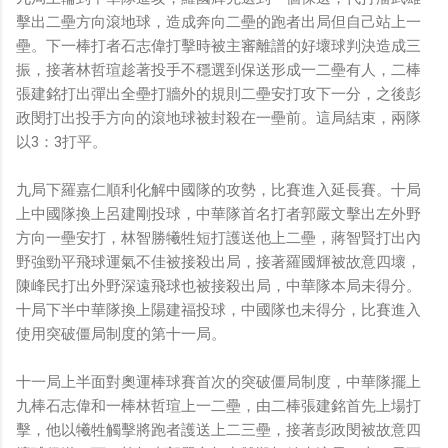
擊出二壘方向滾地球，造成奔向二壘的跑者出局但自己站上一
壘。下一棒打者石志偉打擊時被主審離譜的好壞球判決造成三
振，接著林哲瑄趁著投手不穩選到保送形成一二壘有人，二棒
張建銘打出彈出全壘打牆外的規則二壘安打攻下一分，之後彭
政閔打出投手方向的滾地球被封殺在一壘前。這局結束，兩隊
以3：3打平。
九局下羅嘉仁順利化解中國隊的攻勢，比賽進入延長賽。十局
上中國隊換上呂建剛投球，中華隊首名打者郭嚴文擊出左外野
方向一壘安打，林智勝犧牲短打護送他上二壘，蔣智賢打出內
野強勁平飛球運氣不佳被接殺出局，接著羅國輝被故意四壞，
陳峰民打出外野深遠飛球也被接殺出局，中華隊本局未得分。
十局下半中華隊換上陽建福投球，中國隊也未得分，比賽進入
使用突破僵局制度的第十一局。
十一局上半面對奧運棒球賽首次的突破僵局制度，中華隊擺上
九棒石志偉和一棒林哲瑄上一二壘，由二棒張建銘首先上場打
擊，他以犧牲觸擊將跑者護送上二三壘，接著彭政閔被故意四