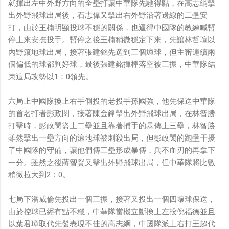
就揮出左中外野方向的全壘打讓中華隊先馳得點，在高志綱擊
出外野飛球出局後，石志偉又擊出右外野沿著邊線的二壘安
打，由於王楠明顯投球不穩的關係，也逼得中國隊的教練喊暫
停上來安撫投手。暫停之後王楠稍微穩定下來，先讓林哲瑄以
內野滾地球出局，接著張建銘先選到三個壞球，但主審連續兩
個偏低的球都判好球，最後張建銘揮棒落空被三振，中華隊結
束這局攻勢以1：0領先。
六局上中國隊換上右手側投的老投手孫國強，他先保送中華隊
的首名打者彭政閔，接著陳金鋒擊出外野飛球出局，在林智勝
打擊時，彭政閔盜上二壘並且靠著捕手的暴傳上三壘，林智勝
雖然擊出一壘方向的滾地球被刺殺出局，但彭政閔的跑壘干擾
了中國隊的守備，讓他們傳三壘形成暴傳，兵不血刃的再拿下
一分。雖然之後蔣智賢又擊出外野飛球出局，但中華隊將比數
稍微拉大到2：0。
七局下潘威倫先投出一個三振，接著又投出一個四壞球保送，
由於控球已經有點不穩，中華隊當機立斷換上左投倪福德並且
以葉君璋取代先發表現不佳的高志綱，中國隊派上右打王超代