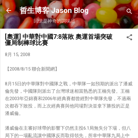
跳到主要內容
哲生博客 Jason Blog
回憶是神奇的調味品
[奧運] 中華對中國7:8落敗 奧運首場突破
僵局制棒球比賽
8月 15, 2008
【2008/8/15 聯合新聞網】
8月15日的中華隊對中國隊之戰，中華隊一如預期的派出了潘威
倫先發，中國隊則派出了台灣球迷相當熟悉的王楠先發。王楠
在2003年亞錦賽和2006年經典賽都曾經對中華隊先發，不過兩
次都吞下敗投，而上次經典賽與他同場對決並拿下勝投的正是
潘威倫。
潘威倫在主審好球帶的影響下仍然主投6.1局無失分下場，但八
局下的一場亂流讓中國隊反而取得領先，所幸中華隊九局上中