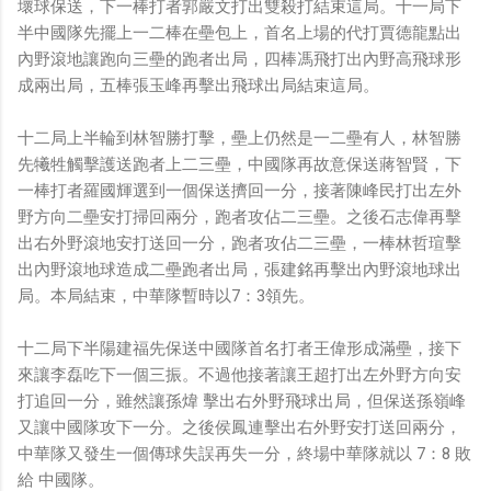
壞球保送，下一棒打者郭嚴文打出雙殺打結束這局。十一局下
半中國隊先擺上一二棒在壘包上，首名上場的代打賈德龍點出
內野滾地讓跑向三壘的跑者出局，四棒馮飛打出內野高飛球形
成兩出局，五棒張玉峰再擊出飛球出局結束這局。
十二局上半輪到林智勝打擊，壘上仍然是一二壘有人，林智勝
先犧牲觸擊護送跑者上二三壘，中國隊再故意保送蔣智賢，下
一棒打者羅國輝選到一個保送擠回一分，接著陳峰民打出左外
野方向二壘安打掃回兩分，跑者攻佔二三壘。之後石志偉再擊
出右外野滾地安打送回一分，跑者攻佔二三壘，一棒林哲瑄擊
出內野滾地球造成二壘跑者出局，張建銘再擊出內野滾地球出
局。本局結束，中華隊暫時以7：3領先。
十二局下半陽建福先保送中國隊首名打者王偉形成滿壘，接下
來讓李磊吃下一個三振。不過他接著讓王超打出左外野方向安
打追回一分，雖然讓孫煒 擊出右外野飛球出局，但保送孫嶺峰
又讓中國隊攻下一分。之後侯鳳連擊出右外野安打送回兩分，
中華隊又發生一個傳球失誤再失一分，終場中華隊就以 7：8 敗
給 中國隊。