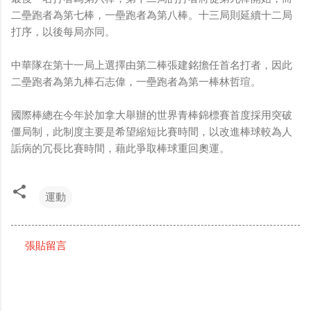
二壘跑者為第七棒，一壘跑者為第八棒。十三局則延續十二局
打序，以後每局亦同。
中華隊在第十一局上選擇由第二棒張建銘擔任首名打者，因此
二壘跑者為第九棒石志偉，一壘跑者為第一棒林哲瑄。
國際棒總在今年於加拿大舉辦的世界青棒錦標賽首度採用突破
僵局制，此制度主要是希望縮短比賽時間，以改進棒球較為人
詬病的冗長比賽時間，藉此爭取棒球重回奧運。
運動
張貼留言
留
言