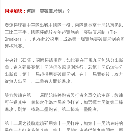
同場加映：
何謂「突破僵局制」？
奧運棒球賽中華隊出戰中國隊一役，兩隊延長至十局結束仍以
三比三平手，國際棒總於今年起實施的「突破僵局制（Tie-
Breaker）」，也在此役採用，成為第一場實施突破僵局制的奧
運棒球賽。
中央社15日電，國際棒總規定，如比賽在正規九局無法分出勝
負，進入延長賽第十局時仍依原規則進行，若第十局仍無法分
出勝負，第十一局起採用突破僵局制。在十一局開始後，攻方
從無人出局一、二壘有人開始進攻。
雙方教練在第十一局開始時將跑者與打者名單交給主審，教練
可任選其中一個棒次作為本局首位打者，如選擇本局從第三棒
進攻，則第一棒為二壘跑者、第二棒為一壘跑者。
第十二局之後將繼續延用第十一局打序，如第十一局結束時的
最後一名打者為第八棒，第十二局的打者將從第九棒開始，而