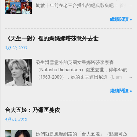
於數十年前在老三台播出的經典影集吧！ 首先
是中視於1978年8月30日開始播映的美國影集
繼續閱讀 »
「愛之船」（The Love Boat），這部影集最早
是在1977年9月24日至1986年5月24日於美國
ABC頻道首播，共播出了249集。 令人懷念的愛
《天生一對》裡的媽媽娜塔莎意外去世
之船旋律：
3月 20, 2009
發生滑雪意外的英國女星娜塔莎李察森
（Natasha Richardson）傷重去世，得年45歲
（1963-2009），她的丈夫連恩尼遜（Liam
Neeson）發表聲明表示全家人都為她的驟逝感
繼續閱讀 »
到傷心，希望外界給他們空間撫平傷痛。
台大五姬：乃彌匡蔓依
4月 01, 2010
她們就是風靡網路的「台大五姬」（點圖可放