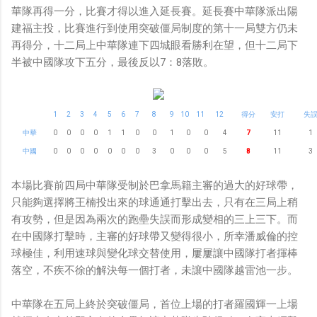
華隊再得一分，比賽才得以進入延長賽。延長賽中華隊派出陽
建福主投，比賽進行到使用突破僵局制度的第十一局雙方仍未
再得分，十二局上中華隊連下四城眼看勝利在望，但十二局下
半被中國隊攻下五分，最後反以7：8落敗。
1
2
3
4
5
6
7
8
9
10
11
12
得分
安打
失
中華
0
0
0
0
1
1
0
0
1
0
0
4
7
11
1
中國
0
0
0
0
0
0
0
3
0
0
0
5
8
11
3
本場比賽前四局中華隊受制於巴拿馬籍主審的過大的好球帶，
只能夠選擇將王楠投出來的球通通打擊出去，只有在三局上稍
有攻勢，但是因為兩次的跑壘失誤而形成變相的三上三下。而
在中國隊打擊時，主審的好球帶又變得很小，所幸潘威倫的控
球極佳，利用速球與變化球交替使用，屢屢讓中國隊打者揮棒
落空，不疾不徐的解決每一個打者，未讓中國隊越雷池一步。
中華隊在五局上終於突破僵局，首位上場的打者羅國輝一上場