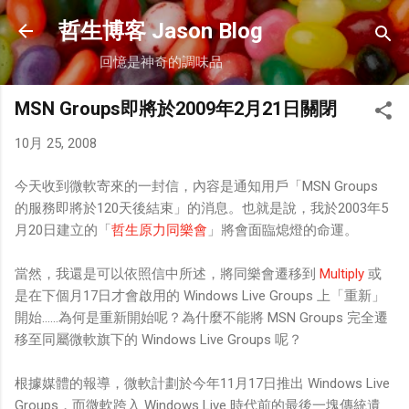
跳到主要內容
哲生博客 Jason Blog
回憶是神奇的調味品
MSN Groups即將於2009年2月21日關閉
10月 25, 2008
今天收到微軟寄來的一封信，內容是通知用戶「MSN Groups
的服務即將於120天後結束」的消息。也就是說，我於2003年5
月20日建立的「
哲生原力同樂會
」將會面臨熄燈的命運。
當然，我還是可以依照信中所述，將同樂會遷移到
Multiply
或
是在下個月17日才會啟用的 Windows Live Groups 上「重新」
開始……為何是重新開始呢？為什麼不能將 MSN Groups 完全遷
移至同屬微軟旗下的 Windows Live Groups 呢？
根據媒體的報導，微軟計劃於今年11月17日推出 Windows Live
Groups，而微軟跨入 Windows Live 時代前的最後一塊傳統遺