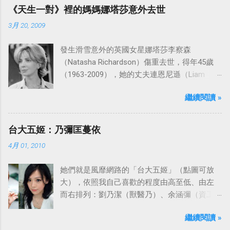
ABC頻道首播，共播出了249集。 令人懷念的愛
《天生一對》裡的媽媽娜塔莎意外去世
之船旋律：
3月 20, 2009
發生滑雪意外的英國女星娜塔莎李察森
（Natasha Richardson）傷重去世，得年45歲
（1963-2009），她的丈夫連恩尼遜（Liam
Neeson）發表聲明表示全家人都為她的驟逝感
繼續閱讀 »
到傷心，希望外界給他們空間撫平傷痛。
台大五姬：乃彌匡蔓依
4月 01, 2010
她們就是風靡網路的「台大五姬」（點圖可放
大），依照我自己喜歡的程度由高至低、由左
而右排列：劉乃潔（獸醫乃）、余涵彌（資工
彌）、陳匡怡（國企匡）、翁滋蔓（農推
繼續閱讀 »
蔓）、吳依潔（戲劇依）；這五位正妹透過網