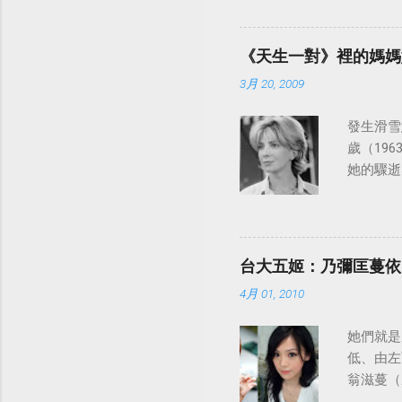
律：
《天生一對》裡的媽媽
3月 20, 2009
發生滑雪意
歲（196
她的驟逝
台大五姬：乃彌匡蔓依
4月 01, 2010
她們就是
低、由左
翁滋蔓（
陸、日本