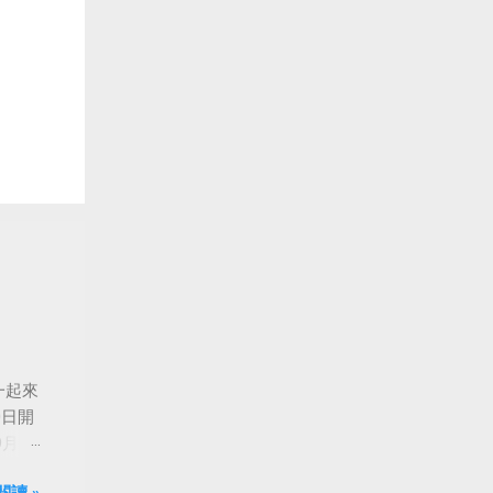
一起來
0日開
月24
船旋