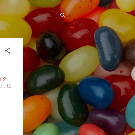
イク
力，也