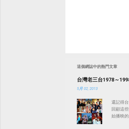
這個網誌中的熱門文章
台灣老三台1978～1
5月 02, 2013
還記得台
回顧這些
始播映的美
日至19