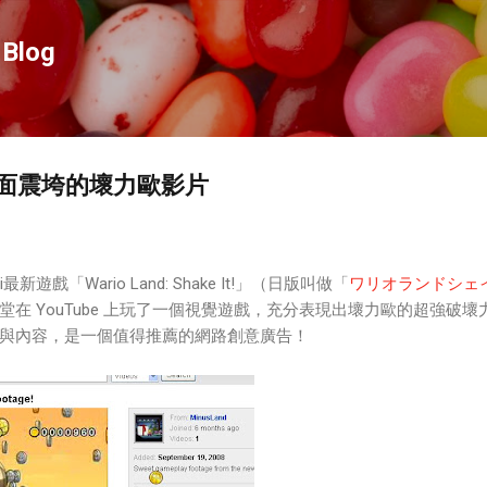
跳到主要內容
Blog
e頁面震垮的壞力歐影片
遊戲「Wario Land: Shake It!」（日版叫做「
ワリオランドシェ
堂在 YouTube 上玩了一個視覺遊戲，充分表現出壞力歐的超強破壞
與內容，是一個值得推薦的網路創意廣告！