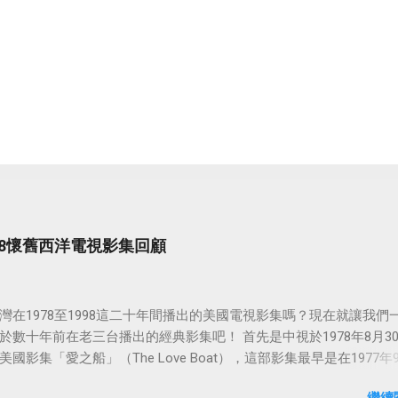
998懷舊西洋電視影集回顧
灣在1978至1998這二十年間播出的美國電視影集嗎？現在就讓我們
於數十年前在老三台播出的經典影集吧！ 首先是中視於1978年8月3
國影集「愛之船」（The Love Boat），這部影集最早是在1977年9
86年5月24日於美國ABC頻道首播，共播出了249集。 令人懷念的愛之