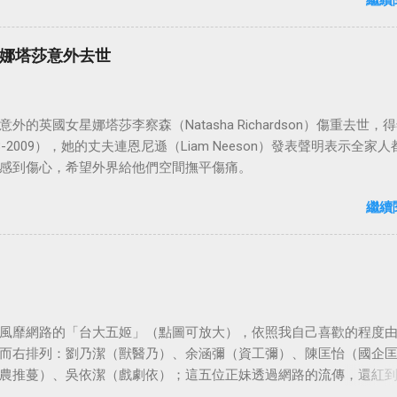
繼續
娜塔莎意外去世
外的英國女星娜塔莎李察森（Natasha Richardson）傷重去世，得
3-2009），她的丈夫連恩尼遜（Liam Neeson）發表聲明表示全家人
感到傷心，希望外界給他們空間撫平傷痛。
繼續
風靡網路的「台大五姬」（點圖可放大），依照我自己喜歡的程度
而右排列：劉乃潔（獸醫乃）、余涵彌（資工彌）、陳匡怡（國企
農推蔓）、吳依潔（戲劇依）；這五位正妹透過網路的流傳，還紅
等地。