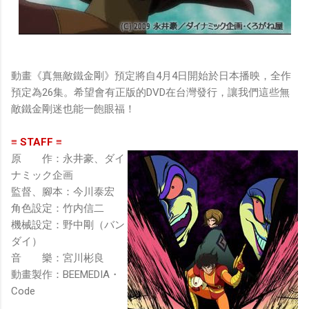
動畫《真無敵鐵金剛》預定將自4月4日開始於日本播映，全作
預定為26集。希望會有正版的DVD在台灣發行，讓我們這些無
敵鐵金剛迷也能一飽眼福！
≡ STAFF ≡
原 作：永井豪、ダイ
ナミック企画
監督、腳本：今川泰宏
角色設定：竹内信二
機械設定：野中剛（バン
ダイ）
音 樂：宮川彬良
動畫製作：BEEMEDIA・
Code