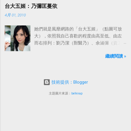
台大五姬：乃彌匡蔓依
4月 01, 2010
她們就是風靡網路的「台大五姬」（點圖可放
大），依照我自己喜歡的程度由高至低、由左
而右排列：劉乃潔（獸醫乃）、余涵彌（資工
彌）、陳匡怡（國企匡）、翁滋蔓（農推
繼續閱讀 »
蔓）、吳依潔（戲劇依）；這五位正妹透過網
路的流傳，還紅到大陸、日本等地。
技術提供：Blogger
主題圖片來源：
belknap