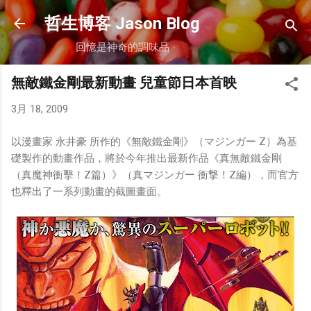
跳到主要內容
哲生博客 Jason Blog
回憶是神奇的調味品
無敵鐵金剛最新動畫 兒童節日本首映
3月 18, 2009
以漫畫家 永井豪 所作的《無敵鐵金剛》（マジンガー Z）為基
礎製作的動畫作品，將於今年推出最新作品《真無敵鐵金剛
（真魔神衝擊！Z篇）》（真マジンガー 衝撃！Z編），而官方
也釋出了一系列動畫的截圖畫面。