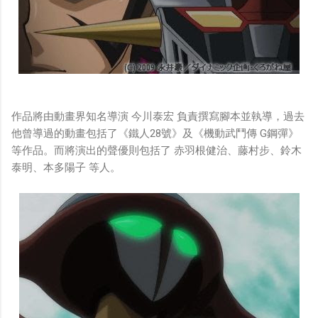
作品將由動畫界知名導演 今川泰宏 負責撰寫腳本並執導，過去
他曾導過的動畫包括了《鐵人28號》及《機動武鬥傳 G鋼彈》
等作品。而將演出的聲優則包括了 赤羽根健治、藤村步、鈴木
泰明、本多陽子 等人。