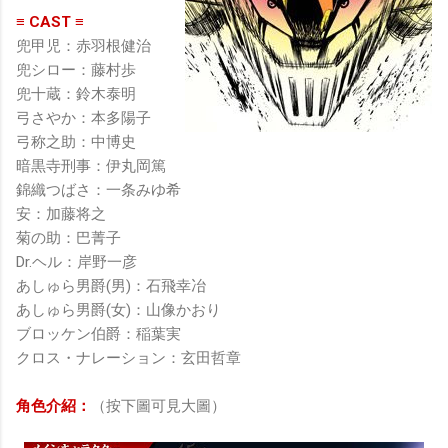
≡ CAST ≡
兜甲児：赤羽根健治
兜シロー：藤村歩
兜十蔵：鈴木泰明
弓さやか：本多陽子
弓称之助：中博史
暗黒寺刑事：伊丸岡篤
錦織つばさ：一条みゆ希
安：加藤将之
菊の助：巴菁子
Dr.ヘル：岸野一彦
あしゅら男爵(男)：石飛幸冶
あしゅら男爵(女)：山像かおり
ブロッケン伯爵：稲葉実
クロス・ナレーション：玄田哲章
角色介紹：
（按下圖可見大圖）