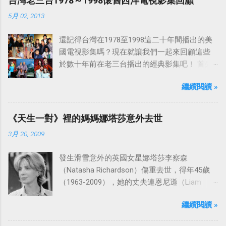
台灣老三台1978～1998懷舊西洋電視影集回顧
5月 02, 2013
還記得台灣在1978至1998這二十年間播出的美
國電視影集嗎？現在就讓我們一起來回顧這些
於數十年前在老三台播出的經典影集吧！ 首先
是中視於1978年8月30日開始播映的美國影集
繼續閱讀 »
「愛之船」（The Love Boat），這部影集最早
是在1977年9月24日至1986年5月24日於美國
ABC頻道首播，共播出了249集。 令人懷念的愛
《天生一對》裡的媽媽娜塔莎意外去世
之船旋律：
3月 20, 2009
發生滑雪意外的英國女星娜塔莎李察森
（Natasha Richardson）傷重去世，得年45歲
（1963-2009），她的丈夫連恩尼遜（Liam
Neeson）發表聲明表示全家人都為她的驟逝感
繼續閱讀 »
到傷心，希望外界給他們空間撫平傷痛。