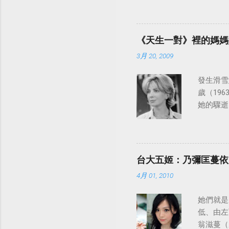
律：
《天生一對》裡的媽媽
3月 20, 2009
發生滑雪意
歲（196
她的驟逝
台大五姬：乃彌匡蔓依
4月 01, 2010
她們就是
低、由左
翁滋蔓（