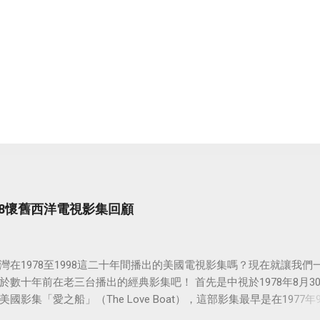
998懷舊西洋電視影集回顧
灣在1978至1998這二十年間播出的美國電視影集嗎？現在就讓我們
於數十年前在老三台播出的經典影集吧！ 首先是中視於1978年8月3
國影集「愛之船」（The Love Boat），這部影集最早是在1977年9
86年5月24日於美國ABC頻道首播，共播出了249集。 令人懷念的愛之