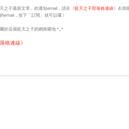
之子最新文章」的通知email，請在《
藍天之子部落格連線
》右側
email，按下「訂閱」就可以囉！
於這個藍天之子的網路園地 ^_^
落格連線》