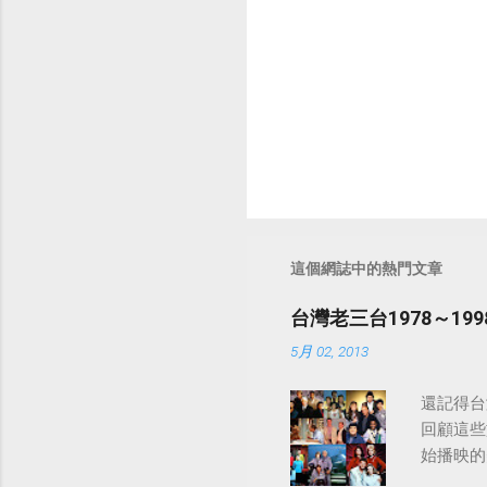
這個網誌中的熱門文章
台灣老三台1978～1
5月 02, 2013
還記得台
回顧這些
始播映的美
日至19