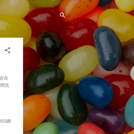
合在
時間先
SS網