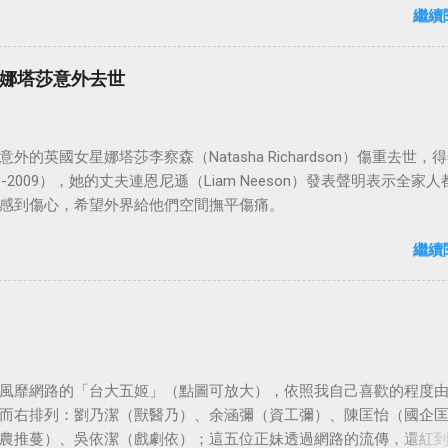
繼續
娜塔莎意外去世
外的英國女星娜塔莎李察森（Natasha Richardson）傷重去世，得
3-2009），她的丈夫連恩尼遜（Liam Neeson）發表聲明表示全家人
感到傷心，希望外界給他們空間撫平傷痛。
繼續
風靡網路的「台大五姬」（點圖可放大），依照我自己喜歡的程度
而右排列：劉乃潔（獸醫乃）、余涵彌（資工彌）、陳匡怡（國企
農推蔓）、吳依潔（戲劇依）；這五位正妹透過網路的流傳，還紅