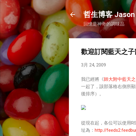
哲生博客 Jason 
回憶是神奇的調味品
歡迎訂閱藍天之子
3月 24, 2009
我已經將《
師大附中藍天之
一起了，該部落格右側所顯
後排序）。
從現在起，各位可以使用RSS
址為：
http://feeds2.feedb