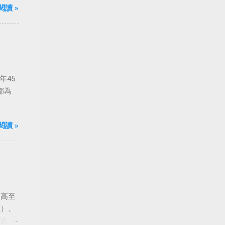
閱讀 »
年45
都為
閱讀 »
由高至
匡）、
到大