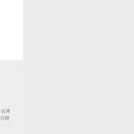
一起來
0日開
月24
船旋