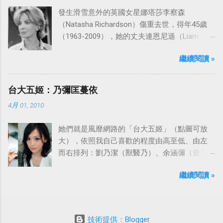
發生滑雪意外的英國女星娜塔莎李察森
（Natasha Richardson）傷重去世，得年45歲
（1963-2009），她的丈夫連恩尼遜（Liam
Neeson）發表聲明表示全家人都為她的驟逝感
繼續閱讀 »
到傷心，希望外界給他們空間撫平傷痛。
台大五姬：乃彌匡蔓依
4月 01, 2010
她們就是風靡網路的「台大五姬」（點圖可放
大），依照我自己喜歡的程度由高至低、由左
而右排列：劉乃潔（獸醫乃）、余涵彌（資工
彌）、陳匡怡（國企匡）、翁滋蔓（農推
繼續閱讀 »
蔓）、吳依潔（戲劇依）；這五位正妹透過網
路的流傳，還紅到大陸、日本等地。
技術提供：Blogger