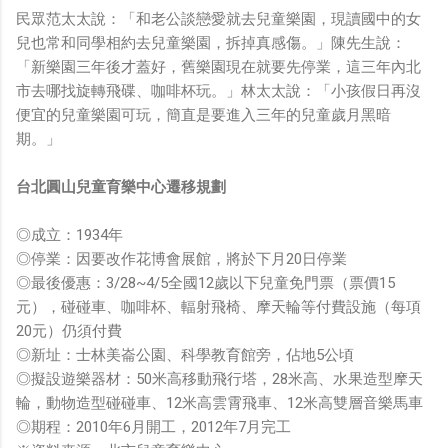
民眾范太太說：「和老公談戀愛就去兒童樂園，現讀國中的女
兒也常和同學相約去兒童樂園，拆掉真感傷。」陳先生說：
「新樂園三年後才蓋好，舊樂園現在就要先停業，這三年內北
市去哪找旋轉飛碟、咖啡杯玩。」林太太說：「小孩假日再沒
便宜的兒童樂園可玩，簡直是要進入三年的兒童歲月黑暗
期。」
台北圓山兒童育樂中心遷移規劃
◎成立：1934年
◎停業：因要改作花博會展館，將於下月20日停業
◎最後優惠：3/28~4/5全國12歲以下兒童免門票（票價15
元），碰碰車、咖啡杯、輻射飛椅、摩天輪等付費設施（每項
20元）仍須付費
◎新址：士林美崙公園、科學教育館旁，佔地5公頃
◎擬設遊樂器材：50米高移動飛行塔，28米高、水果造型摩天
輪，動物造型碰碰車、12米高雲霄飛車、12米高雙層音樂馬車
◎期程：2010年6月開工，2012年7月完工