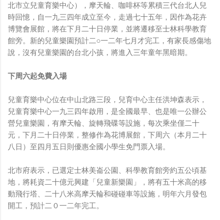
北市立兒童育樂中心），摩天輪、咖啡杯等累積三代台北人兒
時回憶，自一九三四年成立至今，走過七十五年，因作為花卉
博覽會展館，將在下月二十日停業，並將遷移至士林科學教育
館旁。新的兒童樂園預計二○一二年七月才完工，有家長感傷地
說，沒有兒童樂園的台北小孩，將進入三年童年黑暗期。
下周六起免費入場
兒童育樂中心位在中山北路三段，兒育中心主任洪坤森表示，
兒童育樂中心一九三四年啟用，是全國最早、也是唯一公辦公
營兒童樂園，有摩天輪、旋轉飛碟等設施，每次乘坐僅二十
元，下月二十日停業，整修作為花博展館，下周六（本月二十
八日）至四月五日則優惠全國小學生免門票入場。
北市府表示，已選定士林美崙公園、科學教育館旁約五公頃基
地，將耗資二十億元興建「兒童新樂園」，將有五十米高的移
動飛行塔、二十八米高摩天輪和碰碰車等設施，明年六月發包
開工，預計二０一二年完工。