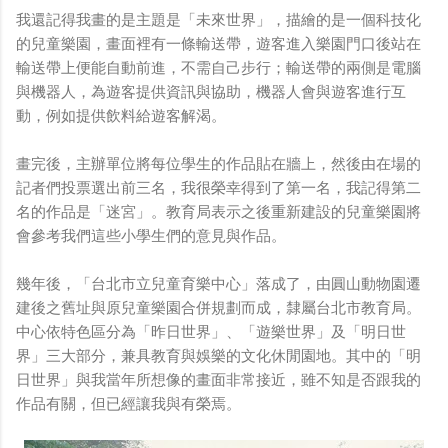
我還記得我畫的是主題是「未來世界」，描繪的是一個科技化
的兒童樂園，畫面裡有一條輸送帶，遊客進入樂園門口後站在
輸送帶上便能自動前進，不需自己步行；輸送帶的兩側是電腦
與機器人，為遊客提供資訊與協助，機器人會與遊客進行互
動，例如提供飲料給遊客解渴。
畫完後，主辦單位將每位學生的作品貼在牆上，然後由在場的
記者們投票選出前三名，我很榮幸得到了第一名，我記得第二
名的作品是「迷宮」。教育局表示之後重新建設的兒童樂園將
會參考我們這些小學生們的意見與作品。
幾年後，「台北市立兒童育樂中心」落成了，由圓山動物園遷
建後之舊址與原兒童樂園合併規劃而成，隸屬台北市教育局。
中心依特色區分為「昨日世界」、「遊樂世界」及「明日世
界」三大部分，兼具教育與娛樂的文化休閒園地。其中的「明
日世界」與我當年所想像的畫面非常接近，雖不知是否跟我的
作品有關，但已經讓我與有榮焉。