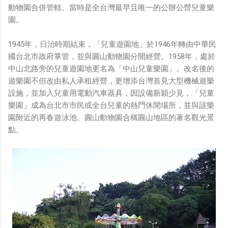
動物園合併管轄。當時是全台灣最早且唯一的公辦公營兒童樂
園。
1945年，日治時期結束，「兒童遊園地」於1946年轉由中華民
國台北市政府掌管，並與圓山動物園分開經營。1958年，處於
中山北路旁的兒童遊園地更名為「中山兒童樂園」。改名後的
遊樂園不但改由私人承租經營，更增添台灣首見大型機械遊樂
設施，並加入兒童用電動汽車器具，因設備新穎少見，「兒童
樂園」成為台北市市民或全台兒童的熱門休閒場所，並與該樂
園附近的再春遊泳池、圓山動物園合稱圓山地區的著名觀光景
點。