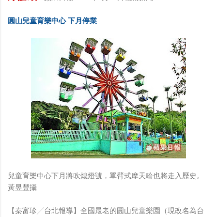
圓山兒童育樂中心 下月停業
兒童育樂中心下月將吹熄燈號，單臂式摩天輪也將走入歷史。
黃昱豐攝
【秦富珍╱台北報導】全國最老的圓山兒童樂園（現改名為台