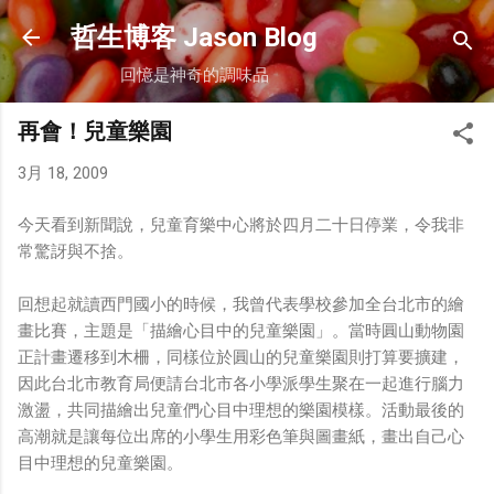
跳到主要內容
哲生博客 Jason Blog
回憶是神奇的調味品
再會！兒童樂園
3月 18, 2009
今天看到新聞說，兒童育樂中心將於四月二十日停業，令我非
常驚訝與不捨。
回想起就讀西門國小的時候，我曾代表學校參加全台北市的繪
畫比賽，主題是「描繪心目中的兒童樂園」。當時圓山動物園
正計畫遷移到木柵，同樣位於圓山的兒童樂園則打算要擴建，
因此台北市教育局便請台北市各小學派學生聚在一起進行腦力
激盪，共同描繪出兒童們心目中理想的樂園模樣。活動最後的
高潮就是讓每位出席的小學生用彩色筆與圖畫紙，畫出自己心
目中理想的兒童樂園。