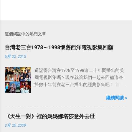
這個網誌中的熱門文章
台灣老三台1978～1998懷舊西洋電視影集回顧
5月 02, 2013
還記得台灣在1978至1998這二十年間播出的美
國電視影集嗎？現在就讓我們一起來回顧這些
於數十年前在老三台播出的經典影集吧！ 首先
是中視於1978年8月30日開始播映的美國影集
繼續閱讀 »
「愛之船」（The Love Boat），這部影集最早
是在1977年9月24日至1986年5月24日於美國
ABC頻道首播，共播出了249集。 令人懷念的愛
《天生一對》裡的媽媽娜塔莎意外去世
之船旋律：
3月 20, 2009