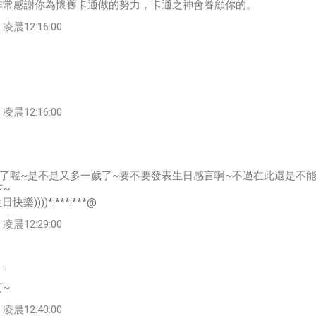
非常感謝你為懷舊卡通做的努力，卡通之神會眷顧你的。
凌晨12:16:00
凌晨12:16:00
到了喔~是不是又多一歲了~要不要發表生日感言啊~不過在此還是不
~
(生日快樂))))*:***:***@
凌晨12:29:00
…
~
凌晨12:40:00