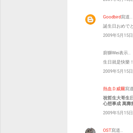
Goodbird
寫道…
誕生日おめで
2009年5月15日 
廚獅Wei表示…
生日就是快樂
2009年5月15日 
熱血.D.威爾
寫道
祝哲生大哥生
心想事成 萬壽
2009年5月15日 
OST
寫道…