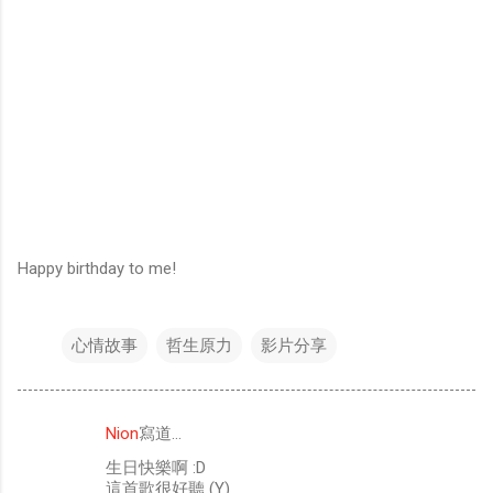
Happy birthday to me!
心情故事
哲生原力
影片分享
Nion
寫道…
留
生日快樂啊 :D
言
這首歌很好聽 (Y)