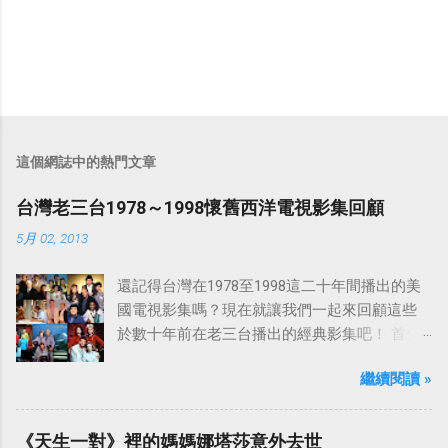
這個網誌中的熱門文章
台灣老三台1978～1998懷舊西洋電視影集回顧
5月 02, 2013
還記得台灣在1978至1998這二十年間播出的美
國電視影集嗎？現在就讓我們一起來回顧這些
於數十年前在老三台播出的經典影集吧！ 首先
是中視於1978年8月30日開始播映的美國影集
繼續閱讀 »
「愛之船」（The Love Boat），這部影集最早
是在1977年9月24日至1986年5月24日於美國
ABC頻道首播，共播出了249集。 令人懷念的愛
《天生一對》裡的媽媽娜塔莎意外去世