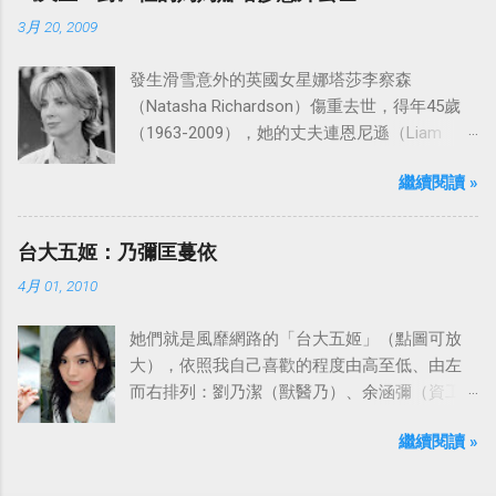
之船旋律：
3月 20, 2009
發生滑雪意外的英國女星娜塔莎李察森
（Natasha Richardson）傷重去世，得年45歲
（1963-2009），她的丈夫連恩尼遜（Liam
Neeson）發表聲明表示全家人都為她的驟逝感
繼續閱讀 »
到傷心，希望外界給他們空間撫平傷痛。
台大五姬：乃彌匡蔓依
4月 01, 2010
她們就是風靡網路的「台大五姬」（點圖可放
大），依照我自己喜歡的程度由高至低、由左
而右排列：劉乃潔（獸醫乃）、余涵彌（資工
彌）、陳匡怡（國企匡）、翁滋蔓（農推
繼續閱讀 »
蔓）、吳依潔（戲劇依）；這五位正妹透過網
路的流傳，還紅到大陸、日本等地。