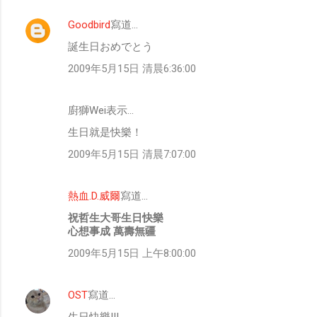
Goodbird
寫道…
誕生日おめでとう
2009年5月15日 清晨6:36:00
廚獅Wei表示…
生日就是快樂！
2009年5月15日 清晨7:07:00
熱血.D.威爾
寫道…
祝哲生大哥生日快樂
心想事成 萬壽無疆
2009年5月15日 上午8:00:00
OST
寫道…
生日快樂!!!