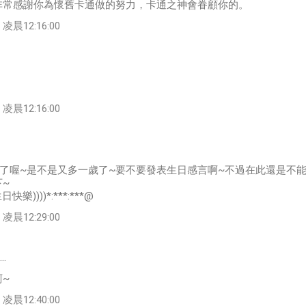
非常感謝你為懷舊卡通做的努力，卡通之神會眷顧你的。
凌晨12:16:00
凌晨12:16:00
到了喔~是不是又多一歲了~要不要發表生日感言啊~不過在此還是不
~
(生日快樂))))*:***:***@
凌晨12:29:00
…
~
凌晨12:40:00