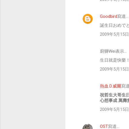
Goodbird
寫道…
誕生日おめで
2009年5月15日 
廚獅Wei表示…
生日就是快樂
2009年5月15日 
熱血.D.威爾
寫道
祝哲生大哥生
心想事成 萬壽
2009年5月15日 
OST
寫道…