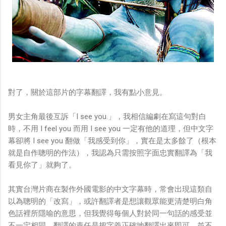
對了，關於這部片的字幕翻譯，我有點小意見。
男女主角最後互訴「I see you.」，我相信編劇在寫這句對白
時，不用 I feel you 而用 I see you 一定有他的道理，但中文字
幕卻將 I see you 翻做「我感受到你」，實在是太多餘了（根本
就是自作聰明的作法），我認為只需按照字面忠實翻譯為「我
看見你了」就夠了。
其實台灣片商在製作外國電影的中文字幕時，常會出現這類自
以為聰明的「改寫」，或許翻譯者是想讓觀眾能更清楚明白角
色話裡所隱喻的意思，但我覺得每個人對於同一句話的感受並
不一定相同，翻譯的責任是把字義正確地翻譯出來即可，並不