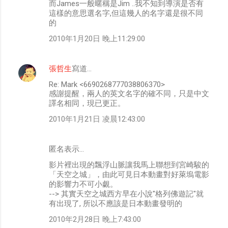
而James一般暱稱是Jim ..我不知到導演是否有
這樣的意思選名字,但這幾人的名字還是很不同
的
2010年1月20日 晚上11:29:00
張哲生
寫道…
Re: Mark <6690268777038806370>
感謝提醒，兩人的英文名字的確不同，只是中文
譯名相同，現已更正。
2010年1月21日 凌晨12:43:00
匿名表示…
影片裡出現的飄浮山脈讓我馬上聯想到宮崎駿的
「天空之城」，由此可見日本動畫對好萊塢電影
的影響力不可小覷。
--> 其實天空之城西方早在小說"格列佛遊記"就
有出現了, 所以不應該是日本動畫發明的
2010年2月28日 晚上7:43:00