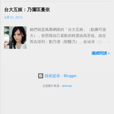
台大五姬：乃彌匡蔓依
4月 01, 2010
她們就是風靡網路的「台大五姬」（點圖可放
大），依照我自己喜歡的程度由高至低、由左
而右排列：劉乃潔（獸醫乃）、余涵彌（資工
彌）、陳匡怡（國企匡）、翁滋蔓（農推
繼續閱讀 »
蔓）、吳依潔（戲劇依）；這五位正妹透過網
路的流傳，還紅到大陸、日本等地。
技術提供：Blogger
主題圖片來源：
belknap