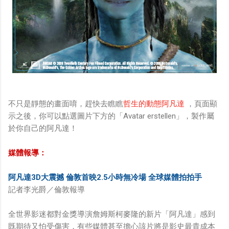
不只是靜態的畫面唷，趕快去瞧瞧
哲生的動態阿凡達
，頁面顯
示之後，你可以點選圖片下方的「Avatar erstellen」，製作屬
於你自己的阿凡達！
媒體報導：
阿凡達3D大震撼 倫敦首映2.5小時無冷場 全球媒體拍拍手
記者李光爵／倫敦報導
全世界影迷都對金獎導演詹姆斯柯麥隆的新片「阿凡達」感到
既期待又怕受傷害，有些媒體甚至擔心該片將是影史最貴成本