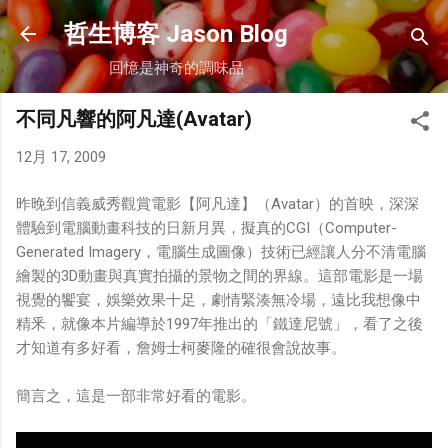
跳到主要內容
哲生博客 Jason Blog
回憶是神奇的調味品
不同凡響的阿凡達(Avatar)
12月 17, 2009
昨晚到信義威秀觀賞電影【阿凡達】（Avatar）的首映，深深
體驗到電腦動畫科技的日新月異，擬真的CGI（Computer-
Generated Imagery，電腦生成圖像）技術已經讓人分不清電腦
繪製的3D動畫與真實拍攝的景物之間的界線。這部電影是一場
視覺的饗宴，娛樂效果十足，劇情緊湊無冷場，遠比我想像中
精釆，就像本片編導於1997年推出的「鐵達尼號」，看了之後
才知道有多好看，詹姆士柯麥隆的確很會說故事。
簡言之，這是一部非常好看的電影。