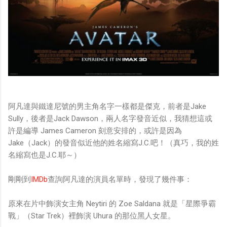
阿凡達與鐵達尼號的男主角名字一樣都是傑克，前者是Jake
Sully，後者是Jack Dawson，兩人名字發音近似，我猜想這或
許是編導 James Cameron 刻意安排的，或許是因為
Jake（Jack）的發音似近他的姓名縮寫J.C.吧！（真巧，我的姓
名縮寫也是J.C.耶～）
剛剛到
IMDb
查詢阿凡達的演員名單時，發現了幾件事：
原來在片中飾演女主角 Neytiri 的 Zoe Saldana 就是「星際爭霸
戰」（Star Trek）裡飾演 Uhura 的那位黑人女星。