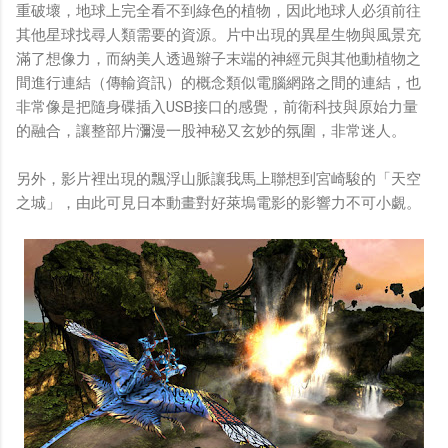
重破壞，地球上完全看不到綠色的植物，因此地球人必須前往
其他星球找尋人類需要的資源。片中出現的異星生物與風景充
滿了想像力，而納美人透過辮子末端的神經元與其他動植物之
間進行連結（傳輸資訊）的概念類似電腦網路之間的連結，也
非常像是把隨身碟插入USB接口的感覺，前衛科技與原始力量
的融合，讓整部片瀰漫一股神秘又玄妙的氛圍，非常迷人。
另外，影片裡出現的飄浮山脈讓我馬上聯想到宮崎駿的「天空
之城」，由此可見日本動畫對好萊塢電影的影響力不可小覷。