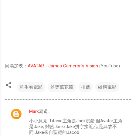
同場加映：
AVATAR - James Cameron's Vision
(YouTube)
哲生看電影
娛樂萬花筒
推薦
縱橫電影
Mark
寫道…
留
小小意見..Titanic主角是Jack沒錯,但Avatar主角
言
是Jake, 雖然Jack/Jake拼字接近,但是典故不
同,Jake來自聖經的Jacob