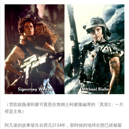
（雪歌妮薇佛和麥可賓恩在詹姆士柯麥隆編導的「異形2」一片
裡是主角）
阿凡達的故事發生在西元2154年，那時候的地球生態已經被嚴