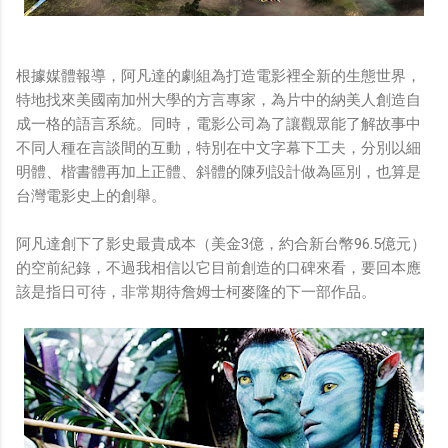
根據媒體報導，阿凡達的劇組為打造電影裡全新的生態世界，
特地找來美國南加州大學的方言專家，為片中的納美人創造自
成一格的語言系統。同時，電影公司為了讓觀眾能了解故事中
不同人種在言談間的互動，特別在中文字幕下工夫，分別以細
明體、楷書體再加上正體、斜體的陳列設計做為區別，也算是
台灣電影史上的創舉。
阿凡達創下了影史最貴成本（美金3億，約合新台幣96.5億元）
的空前紀錄，不過我相信以它目前創造的口碑來看，要回本應
該是指日可待，非常期待詹姆士柯麥隆的下一部作品。