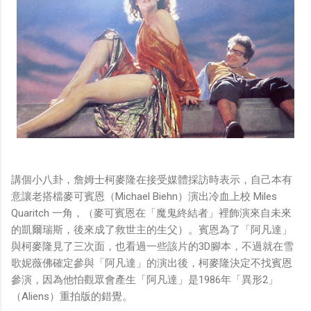
講個小八卦，詹姆士柯麥隆在接受媒體採訪時表示，自己本有
意讓老搭檔麥可賓恩（Michael Biehn）演出冷血上校 Miles
Quaritch 一角，（麥可賓恩在「魔鬼終結者」裡飾演來自未來
的凱爾瑞斯，後來成了救世主的生父）。賓恩為了「阿凡達」
與柯麥隆見了三次面，也看過一些該片的3D腳本，不過就在雪
歌妮薇佛確定參與「阿凡達」的演出後，柯麥隆決定不找賓恩
參演，因為他怕觀眾會產生「阿凡達」是1986年「異形2」
（Aliens）重拍版的錯覺。