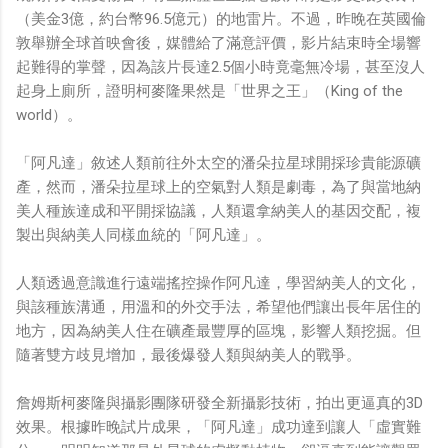
（美金3億，約台幣96.5億元）的地雷片。不過，昨晚在英國倫
敦舉辦全球首映會後，媒體給了滿意評價，影片結束時全場響
起難得的掌聲，因為該片長達2.5個小時竟毫無冷場，甚至沒人
起身上廁所，證明柯麥隆果然是「世界之王」（King of the
world）。
「阿凡達」敘述人類前往外太空的潘朵拉星球開採珍貴能源礦
產，然而，潘朵拉星球上的空氣對人類是劇毒，為了與當地納
美人種族達成和平開採協議，人類還拿納美人的基因交配，複
製出與納美人同樣血統的「阿凡達」。
人類透過意識進行遠端搖控操作阿凡達，學習納美人的文化，
與該種族溝通，用溫和的外交手法，希望他們讓出長年居住的
地方，因為納美人住在礦產最豐厚的區塊，影響人類挖掘。但
隨著雙方歧見增加，最後爆發人類與納美人的戰爭。
詹姆斯柯麥隆與攝影團隊研發全新攝影技術，拍出更逼真的3D
效果。根據昨晚試片成果，「阿凡達」成功達到讓人「虛實難