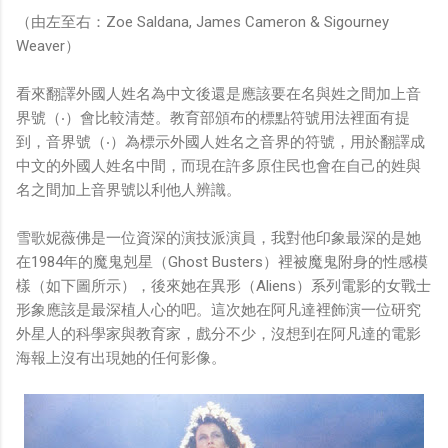
（由左至右：Zoe Saldana, James Cameron & Sigourney
Weaver）
看來翻譯外國人姓名為中文後還是應該要在名與姓之間加上音
界號（‧）會比較清楚。教育部頒布的標點符號用法裡面有提
到，音界號（‧）為標示外國人姓名之音界的符號，用於翻譯成
中文的外國人姓名中間，而現在許多原住民也會在自己的姓與
名之間加上音界號以利他人辨識。
雪歌妮薇佛是一位資深的演技派演員，我對他印象最深的是她
在1984年的魔鬼剋星（Ghost Busters）裡被魔鬼附身的性感模
樣（如下圖所示），後來她在異形（Aliens）系列電影的女戰士
形象應該是最深植人心的吧。這次她在阿凡達裡飾演一位研究
外星人的科學家與教育家，戲分不少，沒想到在阿凡達的電影
海報上沒有出現她的任何影像。