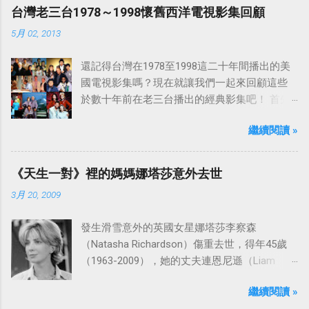
台灣老三台1978～1998懷舊西洋電視影集回顧
5月 02, 2013
還記得台灣在1978至1998這二十年間播出的美
國電視影集嗎？現在就讓我們一起來回顧這些
於數十年前在老三台播出的經典影集吧！ 首先
是中視於1978年8月30日開始播映的美國影集
繼續閱讀 »
「愛之船」（The Love Boat），這部影集最早
是在1977年9月24日至1986年5月24日於美國
ABC頻道首播，共播出了249集。 令人懷念的愛
《天生一對》裡的媽媽娜塔莎意外去世
之船旋律：
3月 20, 2009
發生滑雪意外的英國女星娜塔莎李察森
（Natasha Richardson）傷重去世，得年45歲
（1963-2009），她的丈夫連恩尼遜（Liam
Neeson）發表聲明表示全家人都為她的驟逝感
繼續閱讀 »
到傷心，希望外界給他們空間撫平傷痛。