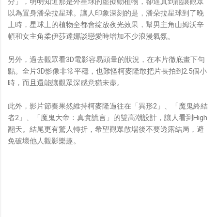
分」，明明知道那是外星球的虛擬動植物，卻逼真到能讓觀眾
以為置身潘朵拉星球。讓人印象深刻的是，潘朵拉星球到了晚
上時，星球上的植物全都會綻放夜光效果，幫男主角山姆沃辛
頓和女主角柔伊莎達娜談戀愛時增加不少浪漫氣氛。
另外，過去觀眾看3D電影容易頭暈的狀況，在本片徹底畫下句
點。全片3D影像非常平穩，也難怪柯麥隆敢把片長拍到2.5個小
時，而且還能讓觀眾深感意猶未盡。
此外，影片節奏果然維持柯麥隆過往在「異形2」、「魔鬼終結
者2」、「魔鬼大帝：真實謊言」的雙高潮設計，讓人看到High
翻天。結尾更有驚人轉折，希望觀眾散場後不要透露結局，避
免破壞他人觀影樂趣。