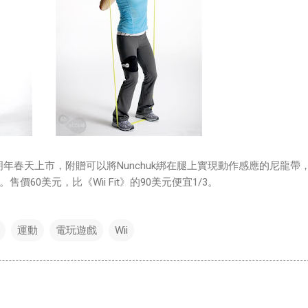
ve》將於明年春天上市，附贈可以將Nunchuk綁在腿上實現動作感應的尼龍帶
價60美元，比《Wii Fit》的90美元便宜1/3。
運動
電玩遊戲
Wii