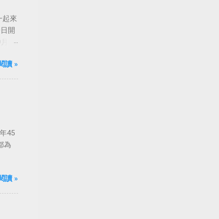
一起來
0日開
月24
船旋
閱讀 »
年45
都為
閱讀 »