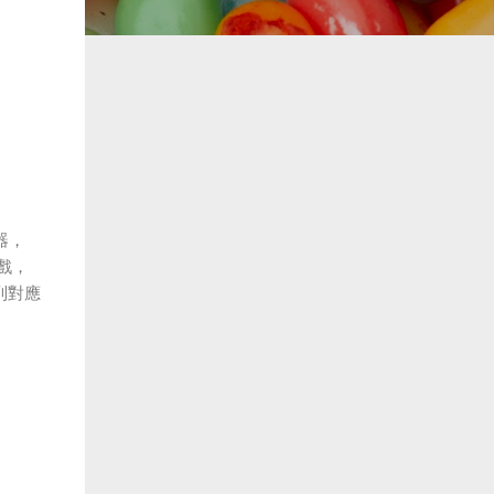
器，
戲，
列對應