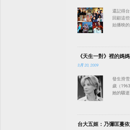
還記得台
回顧這些
始播映的美
日至19
律：
《天生一對》裡的媽媽
3月 20, 2009
發生滑雪意
歲（196
她的驟逝
台大五姬：乃彌匡蔓依