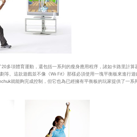
ive》提供了20多項體育運動，還包括一系列的瘦身應用程序，諸如卡路里計算
劃等。這款遊戲並不像《Wii Fit》那樣必須使用一塊平衡板來進行遊
和Nunchuk就能夠完成控制，但它也為已經擁有平衡板的玩家提供了一系