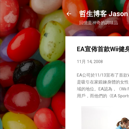
哲生博客 Jason 
回憶是神奇的調味品
EA宣佈首款Wii健身遊
11月 14, 2008
EA公司於11/13宣布了首款W
是吸引在家鍛鍊身體的女性用
域的地位。EA認為，《Wi
用戶，而他們的《EA Spor