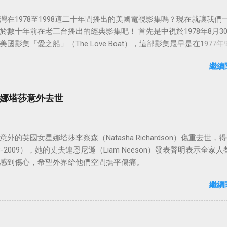
灣在1978至1998這二十年間播出的美國電視影集嗎？現在就讓我們
於數十年前在老三台播出的經典影集吧！ 首先是中視於1978年8月3
國影集「愛之船」（The Love Boat），這部影集最早是在1977年9
86年5月24日於美國ABC頻道首播，共播出了249集。 令人懷念的愛之
繼續
娜塔莎意外去世
外的英國女星娜塔莎李察森（Natasha Richardson）傷重去世，得
3-2009），她的丈夫連恩尼遜（Liam Neeson）發表聲明表示全家人
感到傷心，希望外界給他們空間撫平傷痛。
繼續