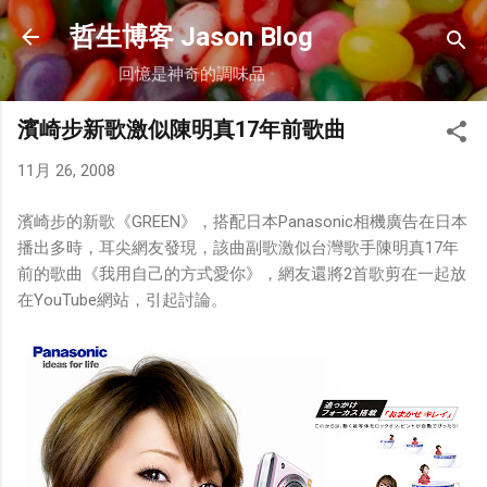
跳到主要內容
哲生博客 Jason Blog
回憶是神奇的調味品
濱崎步新歌激似陳明真17年前歌曲
11月 26, 2008
濱崎步的新歌《GREEN》，搭配日本Panasonic相機廣告在日本
播出多時，耳尖網友發現，該曲副歌激似台灣歌手陳明真17年
前的歌曲《我用自己的方式愛你》，網友還將2首歌剪在一起放
在YouTube網站，引起討論。