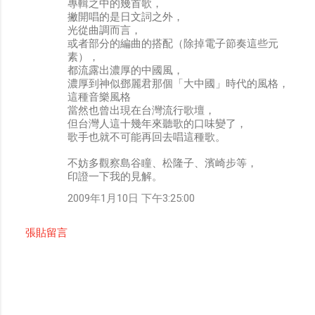
專輯之中的幾首歌，
撇開唱的是日文詞之外，
光從曲調而言，
或者部分的編曲的搭配（除掉電子節奏這些元
素），
都流露出濃厚的中國風，
濃厚到神似鄧麗君那個「大中國」時代的風格，
這種音樂風格
當然也曾出現在台灣流行歌壇，
但台灣人這十幾年來聽歌的口味變了，
歌手也就不可能再回去唱這種歌。
不妨多觀察島谷瞳、松隆子、濱崎步等，
印證一下我的見解。
2009年1月10日 下午3:25:00
張貼留言