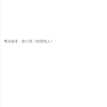
粵語版本：劉小慧《初戀情人》