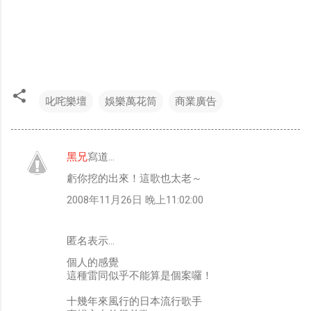
叱咤樂壇
娛樂萬花筒
商業廣告
黑兄
寫道…
留
虧你挖的出來！這歌也太老～
言
2008年11月26日 晚上11:02:00
匿名表示…
個人的感覺
這種雷同似乎不能算是個案囉！
十幾年來風行的日本流行歌手