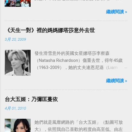
是中視於1978年8月30日開始播映的美國影集
繼續閱讀 »
「愛之船」（The Love Boat），這部影集最早
是在1977年9月24日至1986年5月24日於美國
ABC頻道首播，共播出了249集。 令人懷念的愛
《天生一對》裡的媽媽娜塔莎意外去世
之船旋律：
3月 20, 2009
發生滑雪意外的英國女星娜塔莎李察森
（Natasha Richardson）傷重去世，得年45歲
（1963-2009），她的丈夫連恩尼遜（Liam
Neeson）發表聲明表示全家人都為她的驟逝感
繼續閱讀 »
到傷心，希望外界給他們空間撫平傷痛。
台大五姬：乃彌匡蔓依
4月 01, 2010
她們就是風靡網路的「台大五姬」（點圖可放
大），依照我自己喜歡的程度由高至低、由左