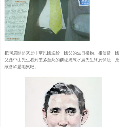
把阿扁關起來是中華民國送給 國父的生日禮物。相信當 國
父孫中山先生看到墮落至此的前總統陳水扁先生終於伏法，應
該會欣慰地笑吧。