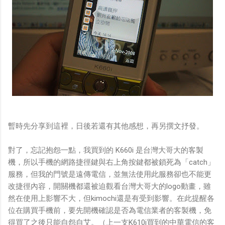
暫時先分享到這裡，日後若還有其他感想，再另撰文抒發。
對了，忘記抱怨一點，我買到的 K660i 是台灣大哥大的客製
機，所以手機的網路捷徑鍵與右上角按鍵都被鎖死為「catch」
服務，但我的門號是遠傳電信，並無法使用此服務卻也不能更
改捷徑內容，開關機都還被迫觀看台灣大哥大的logo動畫，雖
然在使用上影響不大，但kimochi還是有受到影響。在此提醒各
位在購買手機前，要先開機確認是否為電信業者的客製機，免
得買了之後只能自怨自艾。（上一支K610i買到的中華電信的客