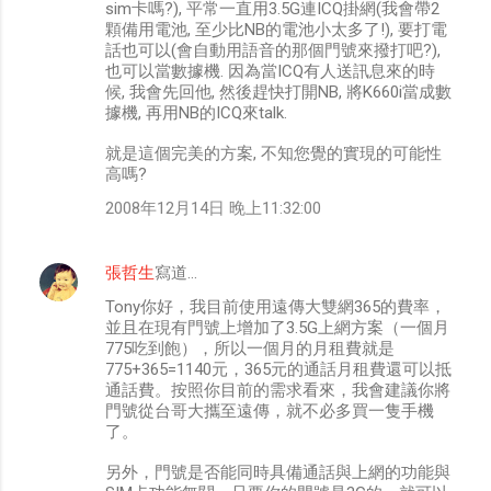
sim卡嗎?), 平常一直用3.5G連ICQ掛網(我會帶2
顆備用電池, 至少比NB的電池小太多了!), 要打電
話也可以(會自動用語音的那個門號來撥打吧?),
也可以當數據機. 因為當ICQ有人送訊息來的時
候, 我會先回他, 然後趕快打開NB, 將K660i當成數
據機, 再用NB的ICQ來talk.
就是這個完美的方案, 不知您覺的實現的可能性
高嗎?
2008年12月14日 晚上11:32:00
張哲生
寫道…
Tony你好，我目前使用遠傳大雙網365的費率，
並且在現有門號上增加了3.5G上網方案（一個月
775吃到飽），所以一個月的月租費就是
775+365=1140元，365元的通話月租費還可以抵
通話費。按照你目前的需求看來，我會建議你將
門號從台哥大攜至遠傳，就不必多買一隻手機
了。
另外，門號是否能同時具備通話與上網的功能與