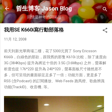
跳到主要內容
哲生博客 Jason Blog
回憶是神奇的調味品
我用SE K660i寫行動部落格
11月 12, 2008
前天到新光華商場二樓，花了5300元買了 Sony Ericsson
K660i，白綠色的那款，跟我舊的那隻 K610i 比較，除了速度由
3G (384Kbps) 提升為將近十倍的 3.5G (3.6Mbps) 之外，螢幕解
析度也從 176*220 提升為 240*320，螢幕面板尺寸雖然差不
多，但可呈現的畫面卻足足多了一倍；功能方面，更是多了
RSS (含Podcast) 的訂閱播放、Web Feeds 跑馬燈、歌曲辨識
功能(TrackID)、收音機…等。