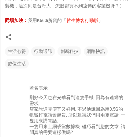
製機，這次則是台哥大，怎麼都買不到遠傳的客製機呀？）
同場加映：
我用K660i所寫的「
哲生博客行動版
」
生活心得
行動通訊
創新科技
網路快訊
數位生活
匿名表示…
留
剛好今天也在光華看到這隻手機, 因為有連網的
言
需求,
店家說這隻便宜又好用, 不過他說因為用3.5G的
帳號打電話會超貴, 所以建議我們用兩隻電話, 一
隻用來講電話,
一隻用來上網或當數據機. 碰巧看到您的文章, 請
問真的需要這樣做嗎?