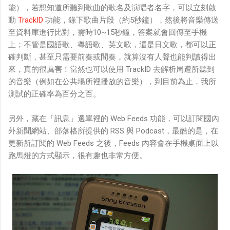
能），若想知道所聽到歌曲的歌名及演唱者名字，可以立刻啟
動
TrackID
功能，錄下歌曲片段（約5秒鐘），然後將音樂傳送
至資料庫進行比對，需時10~15秒鐘，答案就會回傳至手機
上；不管是國語歌、粵語歌、英文歌，還是日文歌，都可以正
確判斷，甚至只需要前奏或間奏，就算沒有人聲也能判讀得出
來，真的很厲害！當然也可以使用 TrackID 去解析周遭所聽到
的音樂（例如在公共場所裡播放的音樂），到目前為止，我所
測試的正確率為百分之百。
另外，藏在「訊息」選單裡的 Web Feeds 功能，可以訂閱國內
外新聞網站、部落格所提供的 RSS 與 Podcast，最酷的是，在
更新所訂閱的 Web Feeds 之後，Feeds 內容會在手機桌面上以
跑馬燈的方式顯示，很有趣也非常方便。