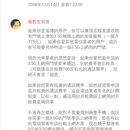
2008年12月14日 凌晨1:22:00
張哲生
寫道…
如果你是遠傳的用戶，你可以像我這樣直接在既
有門號上增加3.5G無限上網的加值服務（一個月
775元），如果你是其他電信業者的用戶，或許
有可能要另外申請一個3.5G上網用的門號。
我想光華業者的意思是說，如果你要把新申請的
3.5G上網用門號拿來通話，它的費率會比較高
（可能接近月租費100左右元的通話費率），但
絕不會是「超貴」。
如果你想要有低廉的通話費率，當然是需要申請
高月租費的通話費率，這是電信業者常見的計費
制度；記住一點，通話用的月租費跟上網用的月
租費是兩回事。
不過再怎麼樣，絕對不需要買到兩隻手機，假設
你需要一個3.5G的門號專供上網專用，那你可以
向電信業者申請行動上網方案，現在幾乎都會有
0元的3.5G網卡贈送，網卡可直接與電腦連接，