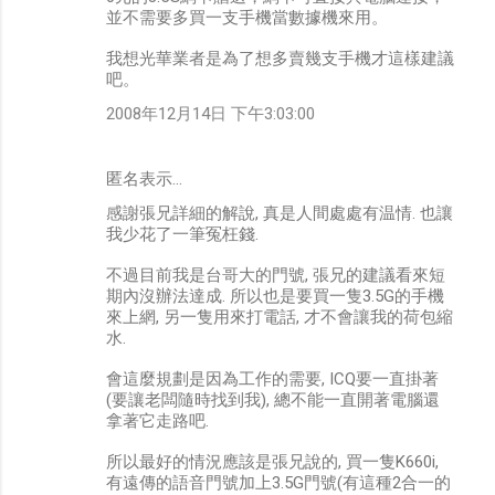
並不需要多買一支手機當數據機來用。
我想光華業者是為了想多賣幾支手機才這樣建議
吧。
2008年12月14日 下午3:03:00
匿名表示…
感謝張兄詳細的解說, 真是人間處處有温情. 也讓
我少花了一筆冤枉錢.
不過目前我是台哥大的門號, 張兄的建議看來短
期內沒辦法達成. 所以也是要買一隻3.5G的手機
來上網, 另一隻用來打電話, 才不會讓我的荷包縮
水.
會這麼規劃是因為工作的需要, ICQ要一直掛著
(要讓老闆隨時找到我), 總不能一直開著電腦還
拿著它走路吧.
所以最好的情況應該是張兄說的, 買一隻K660i,
有遠傳的語音門號加上3.5G門號(有這種2合一的