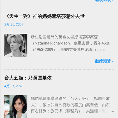
「愛之船」（The Love Boat），這部影集最早
是在1977年9月24日至1986年5月24日於美國
ABC頻道首播，共播出了249集。 令人懷念的愛
《天生一對》裡的媽媽娜塔莎意外去世
之船旋律：
3月 20, 2009
發生滑雪意外的英國女星娜塔莎李察森
（Natasha Richardson）傷重去世，得年45歲
（1963-2009），她的丈夫連恩尼遜（Liam
Neeson）發表聲明表示全家人都為她的驟逝感
繼續閱讀 »
到傷心，希望外界給他們空間撫平傷痛。
台大五姬：乃彌匡蔓依
4月 01, 2010
她們就是風靡網路的「台大五姬」（點圖可放
大），依照我自己喜歡的程度由高至低、由左
而右排列：劉乃潔（獸醫乃）、余涵彌（資工
彌）、陳匡怡（國企匡）、翁滋蔓（農推