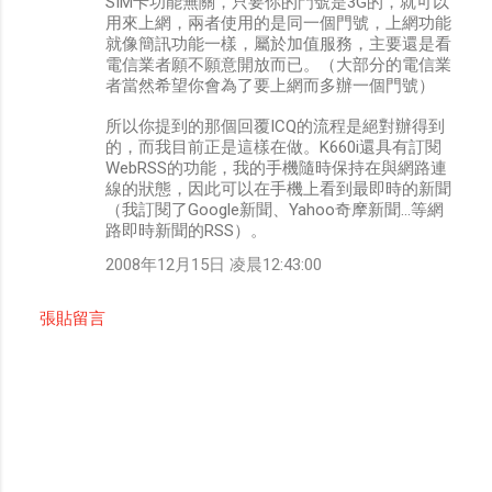
SIM卡功能無關，只要你的門號是3G的，就可以
用來上網，兩者使用的是同一個門號，上網功能
就像簡訊功能一樣，屬於加值服務，主要還是看
電信業者願不願意開放而已。（大部分的電信業
者當然希望你會為了要上網而多辦一個門號）
所以你提到的那個回覆ICQ的流程是絕對辦得到
的，而我目前正是這樣在做。K660i還具有訂閱
WebRSS的功能，我的手機隨時保持在與網路連
線的狀態，因此可以在手機上看到最即時的新聞
（我訂閱了Google新聞、Yahoo奇摩新聞...等網
路即時新聞的RSS）。
2008年12月15日 凌晨12:43:00
張貼留言