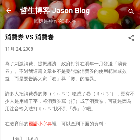
跳到主要內容
哲生博客 Jason Blog
回憶是神奇的調味品
消費券 VS 消費卷
11月 24, 2008
為了刺激消費、提振經濟，政府打算在明年一月發送「消費
券」。不過我這篇文章並不是要討論消費券的使用範圍或效
益，而是要告訴大家「卷」與「券」的差異。
許多人把消費券的券（ㄑㄩㄢˋ）唸成了卷（ㄐㄩㄢˋ），更有不
少人是用錯了字，將消費券寫（打）成了消費卷，可能是因為
用注音輸入法打ㄐㄩㄢˋ找不到「券」字吧。
在教育部的
國語小字典
裡，可以查到下面的資料：
【卷】卩-6-8