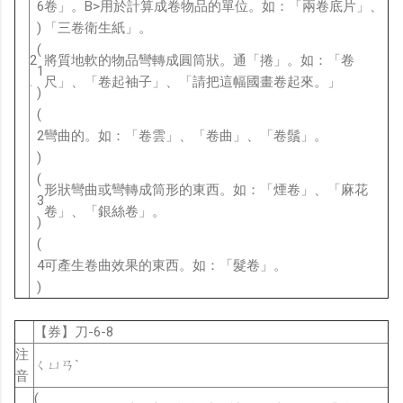
6
卷」。B>用於計算成卷物品的單位。如：「兩卷底片」、
)
「三卷衛生紙」。
(
2
將質地軟的物品彎轉成圓筒狀。通「捲」。如：「卷
1
.
尺」、「卷起袖子」、「請把這幅國畫卷起來。」
)
(
2
彎曲的。如：「卷雲」、「卷曲」、「卷鬚」。
)
(
形狀彎曲或彎轉成筒形的東西。如：「煙卷」、「麻花
3
卷」、「銀絲卷」。
)
(
4
可產生卷曲效果的東西。如：「髮卷」。
)
【券】刀-6-8
注
ㄑㄩㄢˋ
音
(