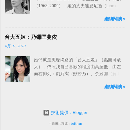
（1963-2009），她的丈夫連恩尼遜（Liam
Neeson）發表聲明表示全家人都為她的驟逝感
繼續閱讀 »
到傷心，希望外界給他們空間撫平傷痛。
台大五姬：乃彌匡蔓依
4月 01, 2010
她們就是風靡網路的「台大五姬」（點圖可放
大），依照我自己喜歡的程度由高至低、由左
而右排列：劉乃潔（獸醫乃）、余涵彌（資工
彌）、陳匡怡（國企匡）、翁滋蔓（農推
繼續閱讀 »
蔓）、吳依潔（戲劇依）；這五位正妹透過網
路的流傳，還紅到大陸、日本等地。
技術提供：Blogger
主題圖片來源：
belknap