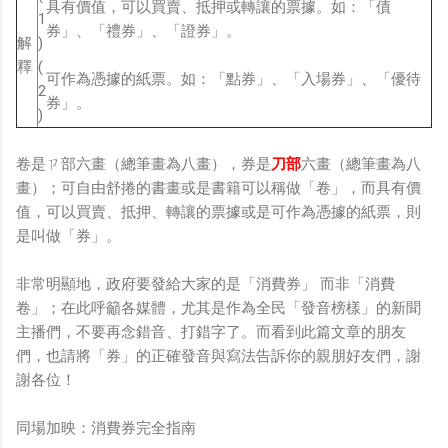
具有價值，可以買賣、抵押或轉讓的票據。如：「債
1
券」、「禮券」、「證券」。
解
)
釋
(
可作為憑據的紙票。如：「點券」、「入場券」、「優待
2
券」。
)
卷是ㄗ部六畫（總筆畫為八畫），券是
刀部
六畫（總筆畫為八
畫）；可自由舒捲的書畫或是書籍可以稱做「卷」，而具有價
值，可以買賣、抵押、轉讓的票據或是可作為憑據的紙票，則
是叫做「券」。
非常明顯地，政府要發給大家的是「消費券」 而非「消費
卷」；在此呼籲各媒體，尤其是作為全民「發音榜樣」的新聞
主播們，不要再念錯音、打錯字了。而看到此篇文章的朋友
們，也請將「券」的正確發音與寫法告訴你的親朋好友們，謝
謝各位！
同場加映：消費券完全指南