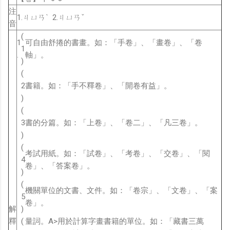
注
1.ㄐㄩㄢˋ 2.ㄐㄩㄢˇ
音
(
1
可自由舒捲的書畫。如：「手卷」、「畫卷」、「卷
1
.
軸」。
)
(
2
書籍。如：「手不釋卷」、「開卷有益」。
)
(
3
書的分篇。如：「上卷」、「卷二」、「凡三卷」。
)
(
考試用紙。如：「試卷」、「考卷」、「交卷」、「閱
4
卷」、「答案卷」。
)
(
機關單位的文書、文件。如：「卷宗」、「文卷」、「案
5
卷」。
解
)
釋
(
量詞。A>用於計算字畫書籍的單位。如：「藏書三萬