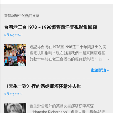
這個網誌中的熱門文章
台灣老三台1978～1998懷舊西洋電視影集回顧
5月 02, 2013
還記得台灣在1978至1998這二十年間播出的美
國電視影集嗎？現在就讓我們一起來回顧這些
於數十年前在老三台播出的經典影集吧！ 首先
是中視於1978年8月30日開始播映的美國影集
繼續閱讀 »
「愛之船」（The Love Boat），這部影集最早
是在1977年9月24日至1986年5月24日於美國
ABC頻道首播，共播出了249集。 令人懷念的愛
《天生一對》裡的媽媽娜塔莎意外去世
之船旋律：
3月 20, 2009
發生滑雪意外的英國女星娜塔莎李察森
（Natasha Richardson）傷重去世，得年45歲