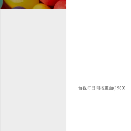
台視每日開播畫面(1980)