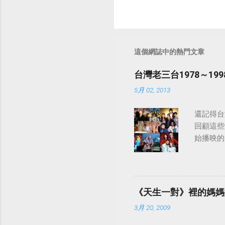
這個網誌中的熱門文章
台灣老三台1978～1
5月 02, 2013
還記得台
回顧這些
始播映的美
日至19
律：
《天生一對》裡的媽媽
3月 20, 2009