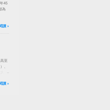
年45
都為
閱讀 »
由高至
匡）、
到大
閱讀 »