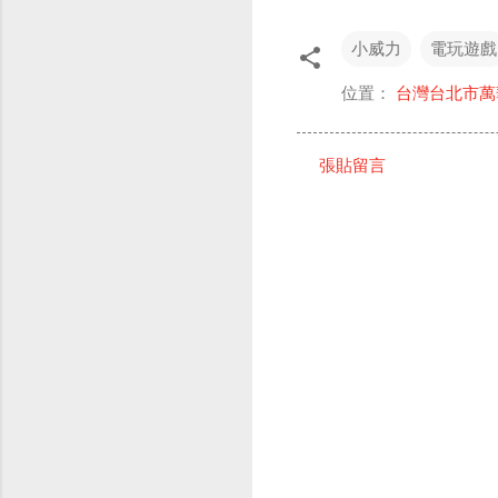
小威力
電玩遊戲
位置：
台灣台北市萬
張貼留言
留
言