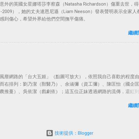
外的英國女星娜塔莎李察森（Natasha Richardson）傷重去世，得
3-2009），她的丈夫連恩尼遜（Liam Neeson）發表聲明表示全家人
感到傷心，希望外界給他們空間撫平傷痛。
繼續
風靡網路的「台大五姬」（點圖可放大），依照我自己喜歡的程度
而右排列：劉乃潔（獸醫乃）、余涵彌（資工彌）、陳匡怡（國企
農推蔓）、吳依潔（戲劇依）；這五位正妹透過網路的流傳，還紅
等地。
繼續
技術提供：Blogger