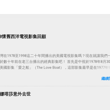
998懷舊西洋電視影集回顧
灣在1978至1998這二十年間播出的美國電視影集嗎？現在就讓我們
於數十年前在老三台播出的經典影集吧！ 首先是中視於1978年8月3
國影集「愛之船」（The Love Boat），這部影集最早是在1977年9
86年5月24日於美國ABC頻道首播，共播出了249集。 令人懷念的愛之
繼續
娜塔莎意外去世