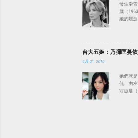
發生滑雪意
歲（196
她的驟逝
台大五姬：乃彌匡蔓依
4月 01, 2010
她們就是
低、由左
翁滋蔓（
陸、日本