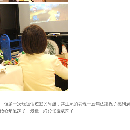
，但第一次玩這個遊戲的阿嬤，其生疏的表現一直無法讓孫子感到
心煩氣躁了，最後，終於惱羞成怒了...