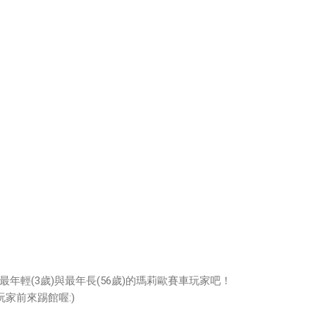
年輕(3歲)與最年長(56歲)的瑪莉歐賽車玩家吧！
玩家前來踢館喔:)