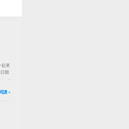
一起來
0日開
月24
船旋
閱讀 »