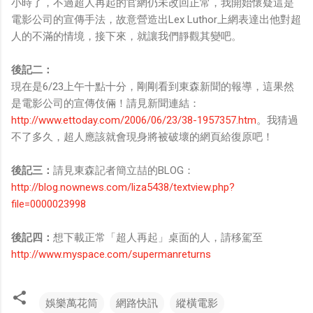
小時了，不過超人再起的官網仍未改回正常，我開始懷疑這是
電影公司的宣傳手法，故意營造出Lex Luthor上網表達出他對超
人的不滿的情境，接下來，就讓我們靜觀其變吧。
後記二：
現在是6/23上午十點十分，剛剛看到東森新聞的報導，這果然
是電影公司的宣傳伎倆！請見新聞連結：
http://www.ettoday.com/2006/06/23/38-1957357.htm
。我猜過
不了多久，超人應該就會現身將被破壞的網頁給復原吧！
後記三：
請見東森記者簡立喆的BLOG：
http://blog.nownews.com/liza5438/textview.php?
file=0000023998
後記四：
想下載正常「超人再起」桌面的人，請移駕至
http://www.myspace.com/supermanreturns
娛樂萬花筒
網路快訊
縱橫電影