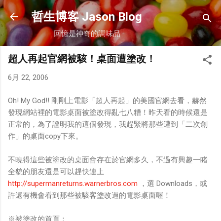
跳到主要內容
哲生博客 Jason Blog
回憶是神奇的調味品
超人再起官網被駭！桌面遭塗改！
6月 22, 2006
Oh! My God!! 剛剛上電影「超人再起」的美國官網去看，赫然
發現網站裡的電影桌面被塗改得亂七八糟！昨天看的時候還是
正常的，為了證明我的這個發現，我趕緊將那些遭到「二次創
作」的桌面copy下來。
不曉得這些被塗改的桌面會存在於官網多久，不過有興趣一睹
全貌的朋友還是可以趕快連上
http://supermanreturns.warnerbros.com
，選 Downloads，或
許還有機會看到那些被駭客塗改過的電影桌面喔！
※被塗改的首頁：