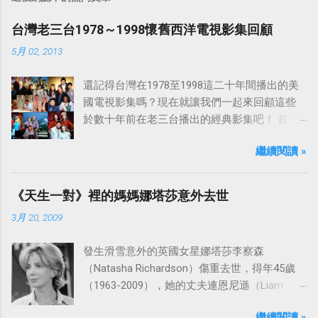
台灣老三台1978～1998懷舊西洋電視影集回顧
5月 02, 2013
還記得台灣在1978至1998這二十年間播出的美
國電視影集嗎？現在就讓我們一起來回顧這些
於數十年前在老三台播出的經典影集吧！ 首先
是中視於1978年8月30日開始播映的美國影集
繼續閱讀 »
「愛之船」（The Love Boat），這部影集最早
是在1977年9月24日至1986年5月24日於美國
ABC頻道首播，共播出了249集。 令人懷念的愛
《天生一對》裡的媽媽娜塔莎意外去世
之船旋律：
3月 20, 2009
發生滑雪意外的英國女星娜塔莎李察森
（Natasha Richardson）傷重去世，得年45歲
（1963-2009），她的丈夫連恩尼遜（Liam
Neeson）發表聲明表示全家人都為她的驟逝感
繼續閱讀 »