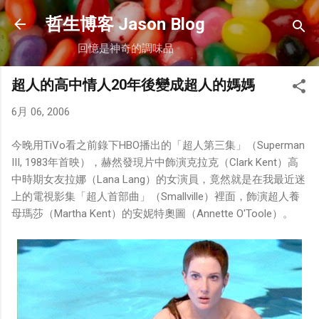
跳到主要內容
哲生博客 Jason Blog
回憶是神奇的調味品
超人的高中情人20年後變成超人的媽媽
6月 06, 2006
今晚用TiVo看之前錄下HBO播出的「超人第三集」（Superman
III, 1983年首映），赫然發現片中飾演克拉克（Clark Kent）高
中時期女友拉娜（Lana Lang）的女演員，竟然就是在我最近迷
上的電視影集「超人首部曲」（Smallville）裡面，飾演超人養
母瑪莎（Martha Kent）的安妮特奧圖（Annette O'Toole）。