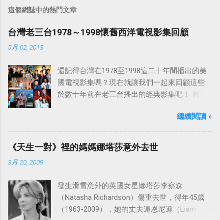
這個網誌中的熱門文章
台灣老三台1978～1998懷舊西洋電視影集回顧
5月 02, 2013
還記得台灣在1978至1998這二十年間播出的美
國電視影集嗎？現在就讓我們一起來回顧這些
於數十年前在老三台播出的經典影集吧！ 首先
是中視於1978年8月30日開始播映的美國影集
繼續閱讀 »
「愛之船」（The Love Boat），這部影集最早
是在1977年9月24日至1986年5月24日於美國
ABC頻道首播，共播出了249集。 令人懷念的愛
《天生一對》裡的媽媽娜塔莎意外去世
之船旋律：
3月 20, 2009
發生滑雪意外的英國女星娜塔莎李察森
（Natasha Richardson）傷重去世，得年45歲
（1963-2009），她的丈夫連恩尼遜（Liam