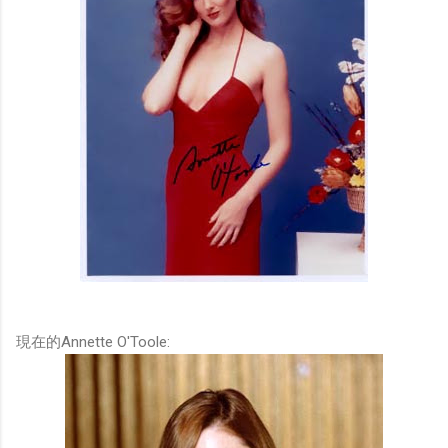
現在的Annette O'Toole: