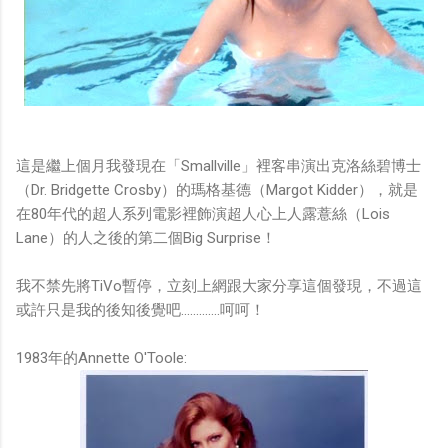
這是繼上個月我發現在「Smallville」裡客串演出克洛絲碧博士
（Dr. Bridgette Crosby）的瑪格基德（Margot Kidder），就是
在80年代的超人系列電影裡飾演超人心上人露薏絲（Lois
Lane）的人之後的第二個Big Surprise！
我不禁先將TiVo暫停，立刻上網跟大家分享這個發現，不過這
或許只是我的後知後覺吧.............呵呵！
1983年的Annette O'Toole: