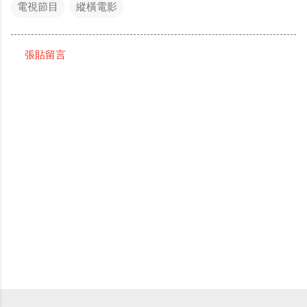
電視節目
縱橫電影
張貼留言
留
言