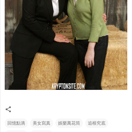
回憶點滴
美女寫真
娛樂萬花筒
追根究底