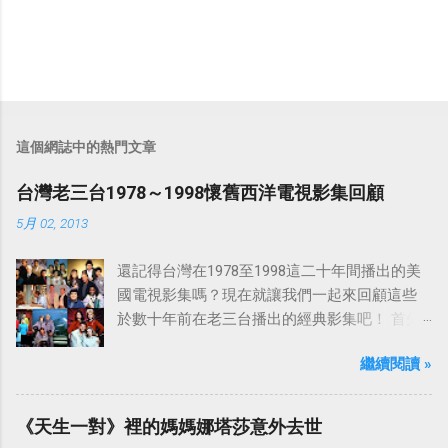
這個網誌中的熱門文章
台灣老三台1978～1998懷舊西洋電視影集回顧
5月 02, 2013
還記得台灣在1978至1998這二十年間播出的美
國電視影集嗎？現在就讓我們一起來回顧這些
於數十年前在老三台播出的經典影集吧！ 首先
是中視於1978年8月30日開始播映的美國影集
繼續閱讀 »
「愛之船」（The Love Boat），這部影集最早
是在1977年9月24日至1986年5月24日於美國
ABC頻道首播，共播出了249集。 令人懷念的愛
《天生一對》裡的媽媽娜塔莎意外去世
之船旋律：