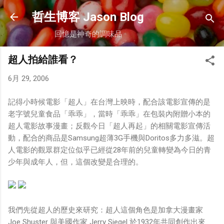
跳到主要內容
哲生博客 Jason Blog
回憶是神奇的調味品
超人拍給誰看？
6月 29, 2006
記得小時候電影「超人」在台灣上映時，配合該電影宣傳的是
老字號兒童食品「乖乖」，當時「乖乖」在包裝內附贈小本的
超人電影故事漫畫；反觀今日「超人再起」的相關電影宣傳活
動，配合的商品是Samsung超薄3G手機與Doritos多力多滋。超
人電影的觀眾群定位似乎已經從28年前的兒童轉變為今日的青
少年與成年人，但，這個改變是合理的。
我們先從超人的歷史來研究：超人這個角色是加拿大漫畫家
Joe Shuster 與美國作家 Jerry Siegel 於1932年共同創作出來