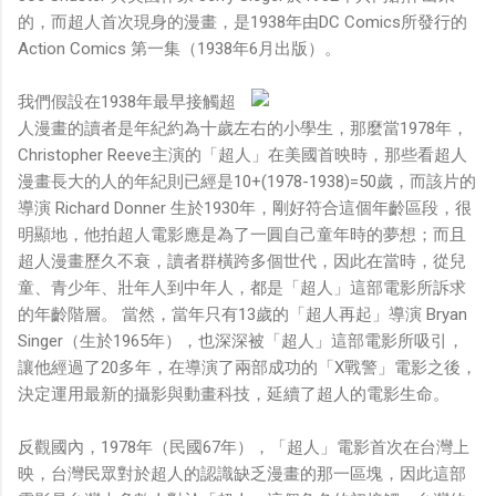
的，而超人首次現身的漫畫，是1938年由DC Comics所發行的
Action Comics 第一集（1938年6月出版）。
我們假設在1938年最早接觸超
人漫畫的讀者是年紀約為十歲左右的小學生，那麼當1978年，
Christopher Reeve主演的「超人」在美國首映時，那些看超人
漫畫長大的人的年紀則已經是10+(1978-1938)=50歲，而該片的
導演 Richard Donner 生於1930年，剛好符合這個年齡區段，很
明顯地，他拍超人電影應是為了一圓自己童年時的夢想；而且
超人漫畫歷久不衰，讀者群橫跨多個世代，因此在當時，從兒
童、青少年、壯年人到中年人，都是「超人」這部電影所訴求
的年齡階層。 當然，當年只有13歲的「超人再起」導演 Bryan
Singer（生於1965年），也深深被「超人」這部電影所吸引，
讓他經過了20多年，在導演了兩部成功的「X戰警」電影之後，
決定運用最新的攝影與動畫科技，延續了超人的電影生命。
反觀國內，1978年（民國67年），「超人」電影首次在台灣上
映，台灣民眾對於超人的認識缺乏漫畫的那一區塊，因此這部