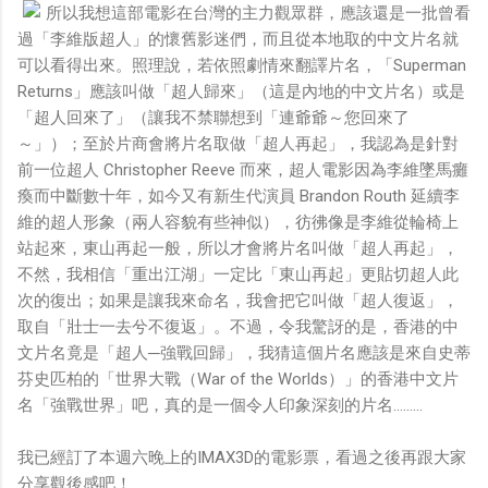
所以我想這部電影在台灣的主力觀眾群，應該還是一批曾看
過「李維版超人」的懷舊影迷們，而且從本地取的中文片名就
可以看得出來。照理說，若依照劇情來翻譯片名，「Superman
Returns」應該叫做「超人歸來」（這是內地的中文片名）或是
「超人回來了」（讓我不禁聯想到「連爺爺～您回來了
～」）；至於片商會將片名取做「超人再起」，我認為是針對
前一位超人 Christopher Reeve 而來，超人電影因為李維墜馬癱
瘓而中斷數十年，如今又有新生代演員 Brandon Routh 延續李
維的超人形象（兩人容貌有些神似），彷彿像是李維從輪椅上
站起來，東山再起一般，所以才會將片名叫做「超人再起」，
不然，我相信「重出江湖」一定比「東山再起」更貼切超人此
次的復出；如果是讓我來命名，我會把它叫做「超人復返」，
取自「壯士一去兮不復返」。不過，令我驚訝的是，香港的中
文片名竟是「超人─強戰回歸」，我猜這個片名應該是來自史蒂
芬史匹柏的「世界大戰（War of the Worlds）」的香港中文片
名「強戰世界」吧，真的是一個令人印象深刻的片名………
我已經訂了本週六晚上的IMAX3D的電影票，看過之後再跟大家
分享觀後感吧！