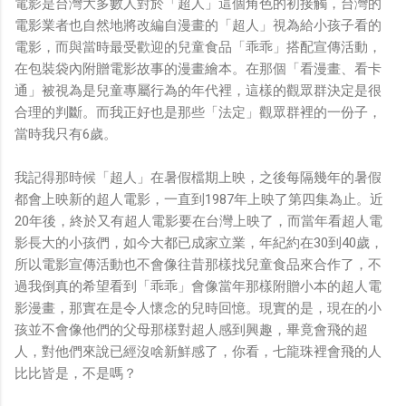
電影是台灣大多數人對於「超人」這個角色的初接觸，台灣的
電影業者也自然地將改編自漫畫的「超人」視為給小孩子看的
電影，而與當時最受歡迎的兒童食品「乖乖」搭配宣傳活動，
在包裝袋內附贈電影故事的漫畫繪本。在那個「看漫畫、看卡
通」被視為是兒童專屬行為的年代裡，這樣的觀眾群決定是很
合理的判斷。而我正好也是那些「法定」觀眾群裡的一份子，
當時我只有6歲。
我記得那時候「超人」在暑假檔期上映，之後每隔幾年的暑假
都會上映新的超人電影，一直到1987年上映了第四集為止。近
20年後，終於又有超人電影要在台灣上映了，而當年看超人電
影長大的小孩們，如今大都已成家立業，年紀約在30到40歲，
所以電影宣傳活動也不會像往昔那樣找兒童食品來合作了，不
過我倒真的希望看到「乖乖」會像當年那樣附贈小本的超人電
影漫畫，那實在是令人懷念的兒時回憶。現實的是，現在的小
孩並不會像他們的父母那樣對超人感到興趣，畢竟會飛的超
人，對他們來說已經沒啥新鮮感了，你看，七龍珠裡會飛的人
比比皆是，不是嗎？