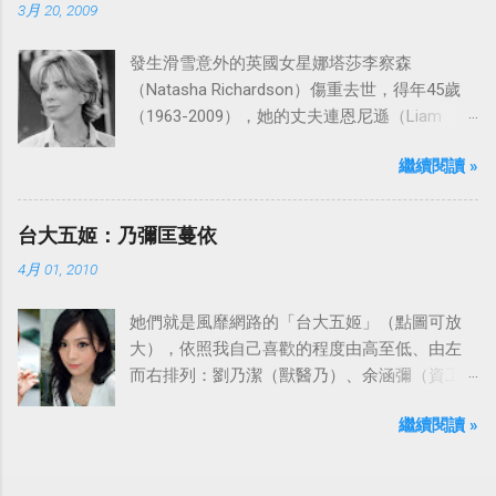
3月 20, 2009
發生滑雪意外的英國女星娜塔莎李察森
（Natasha Richardson）傷重去世，得年45歲
（1963-2009），她的丈夫連恩尼遜（Liam
Neeson）發表聲明表示全家人都為她的驟逝感
繼續閱讀 »
到傷心，希望外界給他們空間撫平傷痛。
台大五姬：乃彌匡蔓依
4月 01, 2010
她們就是風靡網路的「台大五姬」（點圖可放
大），依照我自己喜歡的程度由高至低、由左
而右排列：劉乃潔（獸醫乃）、余涵彌（資工
彌）、陳匡怡（國企匡）、翁滋蔓（農推
繼續閱讀 »
蔓）、吳依潔（戲劇依）；這五位正妹透過網
路的流傳，還紅到大陸、日本等地。