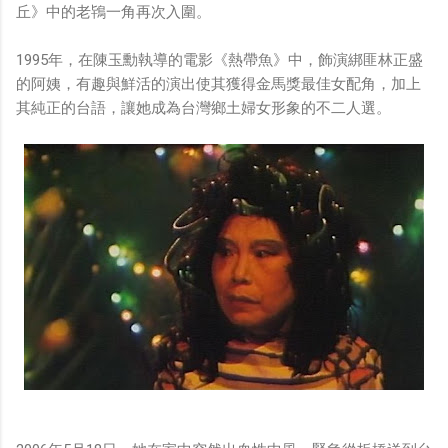
丘》中的老鴇一角再次入圍。
1995年，在陳玉勳執導的電影《熱帶魚》中，飾演綁匪林正盛
的阿姨，有趣與鮮活的演出使其獲得金馬獎最佳女配角，加上
其純正的台語，讓她成為台灣鄉土婦女形象的不二人選。