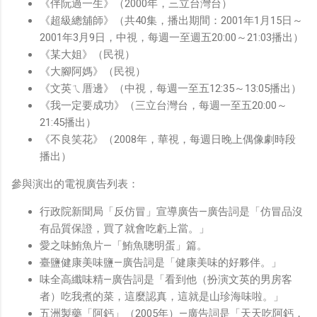
《伴阮過一生》（2000年，三立台灣台）
《超級總舖師》（共40集，播出期間：2001年1月15日～
2001年3月9日，中視，每週一至週五20:00～21:03播出）
《某大姐》（民視）
《大腳阿媽》（民視）
《文英ㄟ厝邊》（中視，每週一至五12:35～13:05播出）
《我一定要成功》（三立台灣台，每週一至五20:00～
21:45播出）
《不良笑花》（2008年，華視，每週日晚上偶像劇時段
播出）
參與演出的電視廣告列表：
行政院新聞局「反仿冒」宣導廣告—廣告詞是「仿冒品沒
有品質保證，買了就會吃虧上當。」
愛之味鮪魚片—「鮪魚聰明蛋」篇。
臺鹽健康美味鹽—廣告詞是「健康美味的好夥伴。」
味全高纖味精—廣告詞是「看到他（扮演文英的男房客
者）吃我煮的菜，這麼認真，這就是山珍海味啦。」
五洲製藥「阿鈣」（2005年）—廣告詞是「天天吃阿鈣，