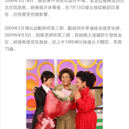
2006年5月18日，她在家中突然出血性中風，緊急從板橋送到台
北住院急救。經兩個月休養後，在7月13日復出接綜藝節目通
告，但視覺受些微影響。
2009年2月傳出診斷肺癌第三期，斷絕與外界連絡並接受化療。
2009年8月5日，因罹患肺癌第三期，癌細胞入侵腦部引發敗血
症，經搶救後宣告無效，於上午10時48分病逝台大醫院，享壽
73歲。