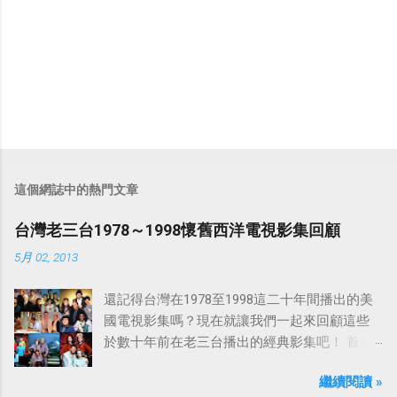
這個網誌中的熱門文章
台灣老三台1978～1998懷舊西洋電視影集回顧
5月 02, 2013
還記得台灣在1978至1998這二十年間播出的美
國電視影集嗎？現在就讓我們一起來回顧這些
於數十年前在老三台播出的經典影集吧！ 首先
是中視於1978年8月30日開始播映的美國影集
繼續閱讀 »
「愛之船」（The Love Boat），這部影集最早