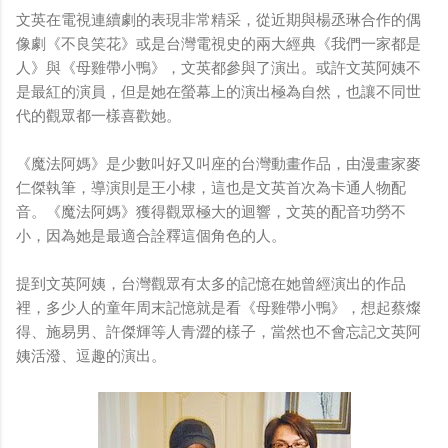
文英在電視連續劇的表現非常精采，從近期與楊丞琳合作的偶
像劇《不良笑花》或是台灣電視史的兩大經典《我們一家都是
人》與《母雞帶小鴨》，文英都參與了演出。或許文英阿姨不
是最紅的演員，但是她在螢幕上的演出極為自然，也讓不同世
代的觀眾都一樣喜歡她。
《魔法阿媽》是少數叫好又叫座的台灣動畫作品，由漫畫家麥
仁傑執筆，導演則是王小棣，這也是文英首次為卡通人物配
音。《魔法阿媽》獲得觀眾極大的迴響，文英的配音功勞不
小，因為她是最適合詮釋這個角色的人。
提到文英阿姨，台灣觀眾有太多的記憶在她曾經演出的作品
裡，多少人的童年周末記憶就是看《母雞帶小鴨》，想起蔡燦
得、施易男、許傑輝等人青澀的樣子，當然也不會忘記文英阿
姨活潑、逗趣的演出。