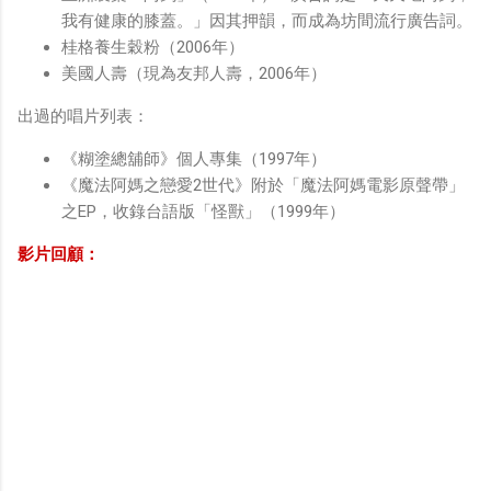
我有健康的膝蓋。」因其押韻，而成為坊間流行廣告詞。
桂格養生穀粉（2006年）
美國人壽（現為友邦人壽，2006年）
出過的唱片列表：
《糊塗總舖師》個人專集（1997年）
《魔法阿媽之戀愛2世代》附於「魔法阿媽電影原聲帶」
之EP，收錄台語版「怪獸」（1999年）
影片回顧：