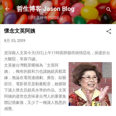
跳到主要內容
哲生博客 Jason Blog
回憶是神奇的調味品
懷念文英阿姨
8月 05, 2009
資深藝人文英今天(5日)上午11時因肺腺癌病情惡化，病逝於台
大醫院，享壽73歲。
文英被台灣觀眾暱稱為「文英阿
姨」，獨有的親和力也讓她頗具觀眾
緣，無論在電視連續劇、廣告、綜藝
節目、電影甚至是動畫配音，她都留
下讓人懷念且頗具水準的作品。文英
阿姨的逝世也意味著台灣人的重要集
體記憶象徵，又少了一種讓人熟悉的
感覺。