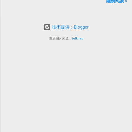
繼續閱讀 »
蔓）、吳依潔（戲劇依）；這五位正妹透過網
路的流傳，還紅到大陸、日本等地。
技術提供：Blogger
主題圖片來源：
belknap