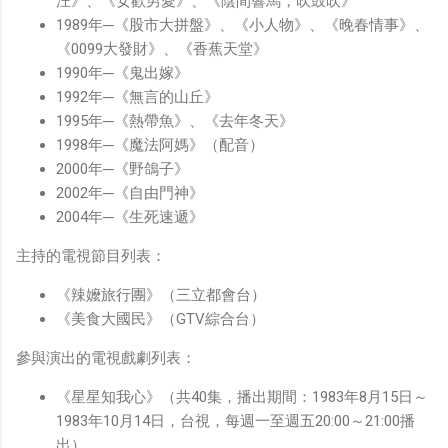
汪》、《女歡男愛》、《陰間響馬，吹鼓吹》
1989年─《股市大拼盤》、《小人物》、《晚春情事》、
《0099大發財》、《香蕉天堂》
1990年─《鬼出嫁》
1992年─《無言的山丘》
1995年─《熱帶魚》、《去年冬天》
1998年─《魔法阿媽》（配音）
2000年─《野鴿子》
2002年─《自由門神》
2004年─《生死速遞》
主持的電視節目列表：
《辣嬤旅行團》（三立都會台）
《美食大國民》（GTV綜合台）
參與演出的電視戲劇列表：
《星星知我心》（共40集，播出期間：1983年8月15日～
1983年10月14日，台視，每週一至週五20:00～21:00播
出）