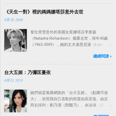
是在1977年9月24日至1986年5月24日於美國
ABC頻道首播，共播出了249集。 令人懷念的愛
《天生一對》裡的媽媽娜塔莎意外去世
之船旋律：
3月 20, 2009
發生滑雪意外的英國女星娜塔莎李察森
（Natasha Richardson）傷重去世，得年45歲
（1963-2009），她的丈夫連恩尼遜（Liam
Neeson）發表聲明表示全家人都為她的驟逝感
繼續閱讀 »
到傷心，希望外界給他們空間撫平傷痛。
台大五姬：乃彌匡蔓依
4月 01, 2010
她們就是風靡網路的「台大五姬」（點圖可放
大），依照我自己喜歡的程度由高至低、由左
而右排列：劉乃潔（獸醫乃）、余涵彌（資工
彌）、陳匡怡（國企匡）、翁滋蔓（農推