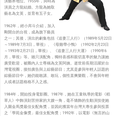
演藝界地位。1955年，與時為
演員之方龍結婚。方龍為她取
藝名為文英，並育有五子女。
1962年，經小戽斗介紹，加入
剛開台的台視，成為旗下藝員
之一；其後，演出的劇集包括《追妻三人行》（1989年5月22日
～1989年7月3日，華視）、《母雞帶小鴨》（1992年2月23日
～1993年2月21日，華視）、《追妻三人行大運》（1990年6
月，華視）等。雖只演配角，獨特喜感和親切直率的魅力讓她
廣受歡迎，被圈內人士尊稱為文英阿姨。逝世前長期活躍於台
灣電視圈，接拍廣告與上綜藝節目；尤其是參與年輕人話題的
綜藝節目中，她仍能敢講、敢玩，個性直爽樂觀，不會與年輕
人或者話題格格不入之感。
1984年，開始投身電影圈。1987年，她在王童執導的電影《稻
草人》中飾演刻苦持家的大嫂一角，毫不矯飾的生動演技使她
入圍金馬獎最佳女配角獎，並因此獲當年台灣大專生參與投票
之「學苑金像獎」最佳女配角獎；1992年，以電影《無言的山