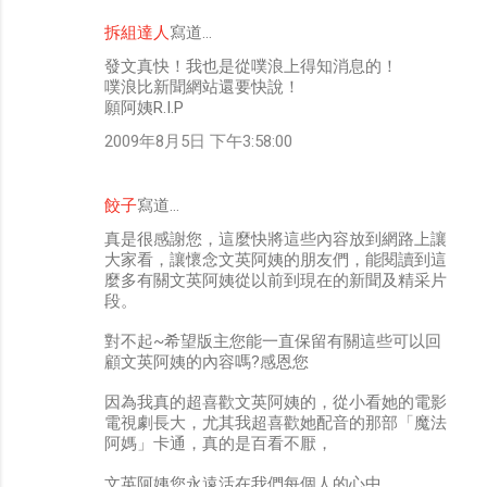
拆組達人
寫道…
留
發文真快！我也是從噗浪上得知消息的！
言
噗浪比新聞網站還要快說！
願阿姨R.I.P
2009年8月5日 下午3:58:00
餃子
寫道…
真是很感謝您，這麼快將這些內容放到網路上讓
大家看，讓懷念文英阿姨的朋友們，能閱讀到這
麼多有關文英阿姨從以前到現在的新聞及精采片
段。
對不起~希望版主您能一直保留有關這些可以回
顧文英阿姨的內容嗎?感恩您
因為我真的超喜歡文英阿姨的，從小看她的電影
電視劇長大，尤其我超喜歡她配音的那部「魔法
阿媽」卡通，真的是百看不厭，
文英阿姨您永遠活在我們每個人的心中。