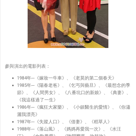
參與演出的電影列表：
1984年─《嫁妝一牛車》、《老莫的第二個春天》
1985年─《陽春老爸》、《乞丐與藝旦》、《最想念的季
節》、《人間男女》、《八番坑口的新娘》、《典妻》、
《我這樣過了一生》
1986年─《瘋狂大家樂》、《小鎮醫生的愛情》、《你瀟
灑我漂亮》
1987年─《失蹤人口》、《借妻》、《稻草人》
1988年─《落山風》、《媽媽再愛我一次》、《水汪