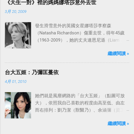
《天生一對》裡的媽媽娜塔莎意外去世
之船旋律：
3月 20, 2009
發生滑雪意外的英國女星娜塔莎李察森
（Natasha Richardson）傷重去世，得年45歲
（1963-2009），她的丈夫連恩尼遜（Liam
Neeson）發表聲明表示全家人都為她的驟逝感
繼續閱讀 »
到傷心，希望外界給他們空間撫平傷痛。
台大五姬：乃彌匡蔓依
4月 01, 2010
她們就是風靡網路的「台大五姬」（點圖可放
大），依照我自己喜歡的程度由高至低、由左
而右排列：劉乃潔（獸醫乃）、余涵彌（資工
彌）、陳匡怡（國企匡）、翁滋蔓（農推
繼續閱讀 »
蔓）、吳依潔（戲劇依）；這五位正妹透過網
路的流傳，還紅到大陸、日本等地。