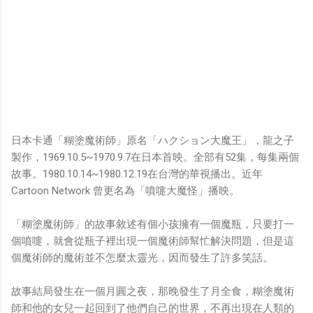
日本卡通「糊塗魔術師」原名「ハクション大魔王」，龍之子
製作，1969.10.5~1970.9.7在日本首映。全部有52集，每集兩個
故事。1980.10.14~1980.12.19在台灣的華視播出。近年
Cartoon Network 曾更名為「噴嚏大魔怪」播映。
「糊塗魔術師」的故事敘述有個小孩擁有一個魔瓶，只要打一
個噴嚏，就會從瓶子裡出現一個魔術師幫忙解決問題，但是這
個魔術師的魔術並不怎麼太靈光，因而發生了許多笑話。
故事結局發生在一個月圓之夜，那晚發生了月全食，糊塗魔術
師和他的女兒一起回到了他們自己的世界，不再出現在人類的