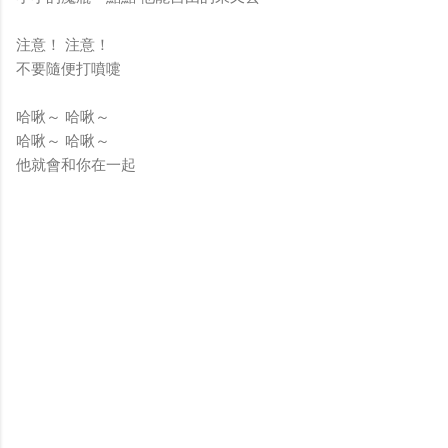
注意！ 注意！
不要隨便打噴嚏
哈啾～ 哈啾～
哈啾～ 哈啾～
他就會和你在一起