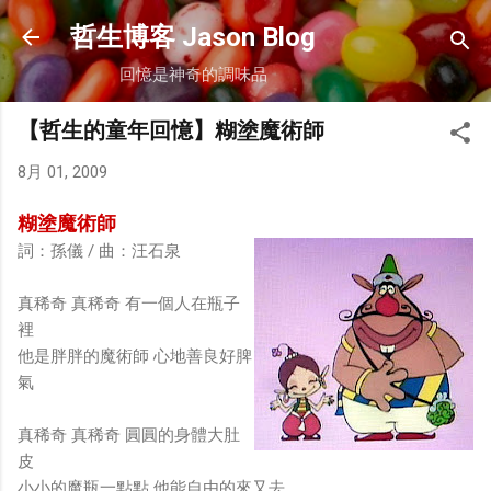
跳到主要內容
哲生博客 Jason Blog
回憶是神奇的調味品
【哲生的童年回憶】糊塗魔術師
8月 01, 2009
糊塗魔術師
詞：孫儀 / 曲：汪石泉
真稀奇 真稀奇 有一個人在瓶子
裡
他是胖胖的魔術師 心地善良好脾
氣
真稀奇 真稀奇 圓圓的身體大肚
皮
小小的魔瓶一點點 他能自由的來又去