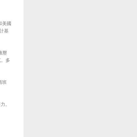
和美國
設計基
液壓
克。多
西班
存力。