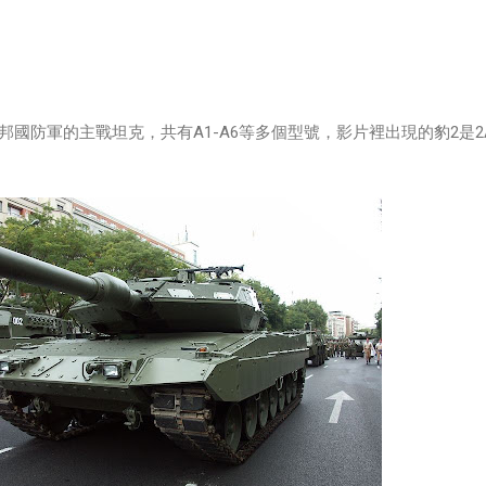
德國聯邦國防軍的主戰坦克，共有A1-A6等多個型號，影片裡出現的豹2是2