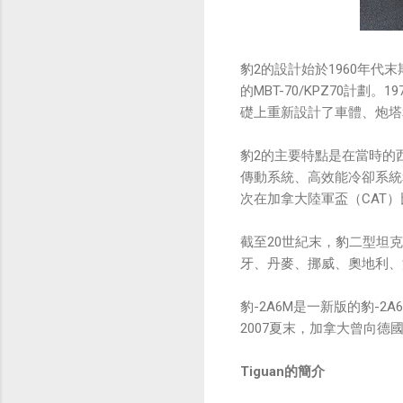
豹2的設計始於1960年代末
的MBT-70/KPZ70計
礎上重新設計了車體、炮塔
豹2的主要特點是在當時的西
傳動系統、高效能冷卻系統
次在加拿大陸軍盃（CAT
截至20世紀末，豹二型坦克
牙、丹麥、挪威、奧地利、
豹-2A6M是一新版的豹-
2007夏末，加拿大曾向德國
Tiguan的簡介