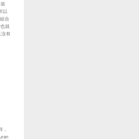
心策
所以
 組合
；也就
且沒有
時，
ran