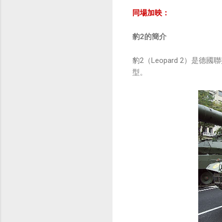
同場加映：
豹2的簡介
豹2（Leopard 2）是
型。