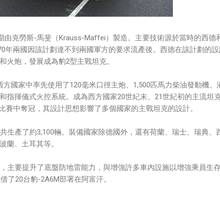
期由克勞斯-馬斐（Krauss-Maffei）製造。主要技術源於當時的西德
劃。1970年兩國因該計劃達不到兩國軍方的要求流產後。西德在該計劃的
和火炮，發展成為豹2型主戰坦克。
方國家中率先使用了120毫米口徑主炮、1,500匹馬力柴油發動機、
和指揮儀式火控系統。成為西方國家20世紀末、21世紀初的主流坦
）比賽中奪冠，其設計思想影響了多個國家的主戰坦克的設計。
共生產了約3,100輛。裝備國家除德國外，還有荷蘭、瑞士、瑞典、
波蘭、土耳其等。
2A6，主要提升了底盤防地雷能力，與增強許多車內設施以增強乘員生
借了20台豹-2A6M部署在阿富汗。