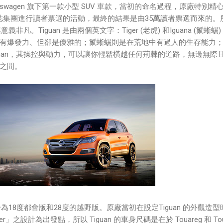
 是 Volkswagen 旗下第一款小型 SUV 車款，當初的命名過程，原廠特別精
ld 雜誌集團進行讀者票選的活動，最終的結果是由35萬讀者票選而來的。
義非凡。Tiguan 是由兩個英文字：Tiger (老虎) 和Iguana (鬣蜥蜴)
有爆發力、但卻是優雅的；鬣蜥蜴則是在荒地中有過人的生存能力
guan，其操控與動力，可以讓你輕鬆橫越任何荊棘的道路，無邊無際
之間。
區分為18度都會版和28度的越野版。原廠當初在設定Tiguan 的外觀造型
 brother」之設計為出發點，所以 Tiguan 的車身尺碼是在於 Touareg 和 Tou