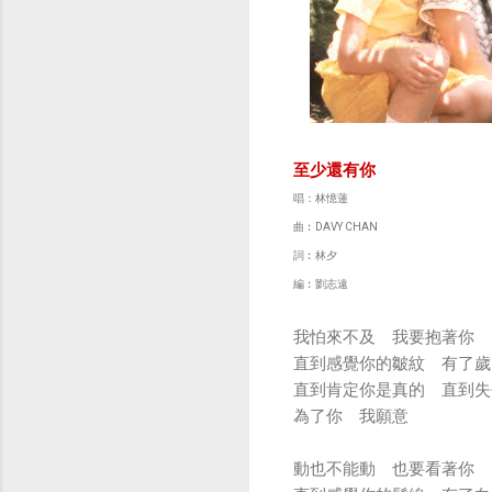
至少還有你
唱：林憶蓮
曲︰DAVY CHAN
詞︰林夕
編︰劉志遠
我怕來不及 我要抱著你
直到感覺你的皺紋 有了歲
直到肯定你是真的 直到失
為了你 我願意
動也不能動 也要看著你