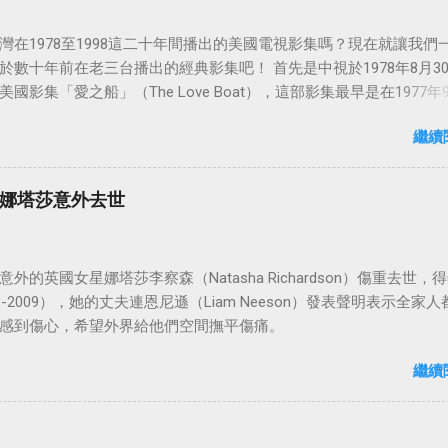
灣在1978至1998這二十年間播出的美國電視影集嗎？現在就讓我們
於數十年前在老三台播出的經典影集吧！ 首先是中視於1978年8月3
國影集「愛之船」（The Love Boat），這部影集最早是在1977年9
86年5月24日於美國ABC頻道首播，共播出了249集。 令人懷念的愛之
繼續
娜塔莎意外去世
外的英國女星娜塔莎李察森（Natasha Richardson）傷重去世，得
3-2009），她的丈夫連恩尼遜（Liam Neeson）發表聲明表示全家人
感到傷心，希望外界給他們空間撫平傷痛。
繼續