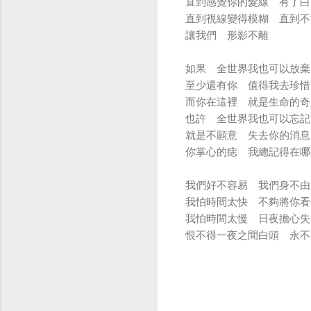
直到感覺你的髮線 有了白
直到視線變得模糊 直到不
讓我們 形影不離
如果 全世界我也可以放棄
至少還有你 值得我去珍惜
而你在這裡 就是生命的奇
也許 全世界我也可以忘記
就是不願意 失去你的消息
你掌心的痣 我總記得在哪
我們好不容易 我們身不由
我怕時間太快 不夠將你看
我怕時間太慢 日夜擔心失
恨不得一夜之間白頭 永不