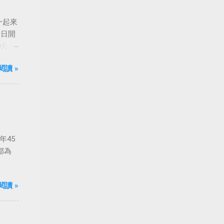
一起來
0日開
月24
船旋
閱讀 »
年45
都為
閱讀 »