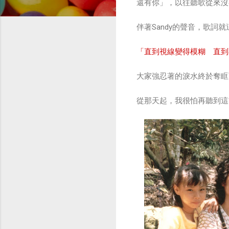
還有你」，以往聽歌從來沒
伴著Sandy的聲音，歌
「直到視線變得模糊 直到
大家強忍著的淚水終於奪眶
從那天起，我很怕再聽到這