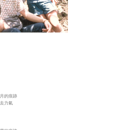
月的痕跡
去力氣