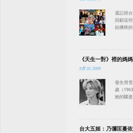
還記得台
回顧這些
始播映的美
日至19
律：
《天生一對》裡的媽媽
3月 20, 2009
發生滑雪意
歲（196
她的驟逝
台大五姬：乃彌匡蔓依