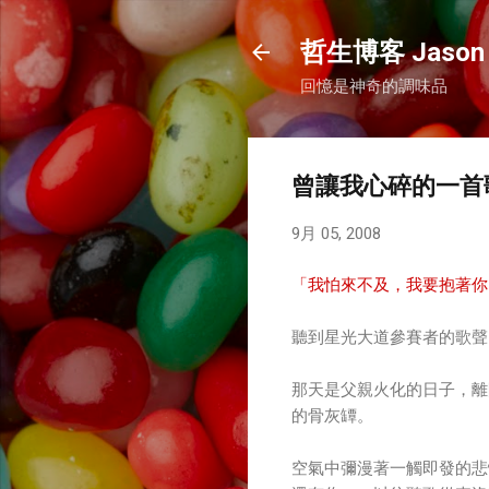
哲生博客 Jason 
回憶是神奇的調味品
曾讓我心碎的一首
9月 05, 2008
「我怕來不及，我要抱著你
聽到星光大道參賽者的歌聲
那天是父親火化的日子，離
的骨灰罈。
空氣中彌漫著一觸即發的悲