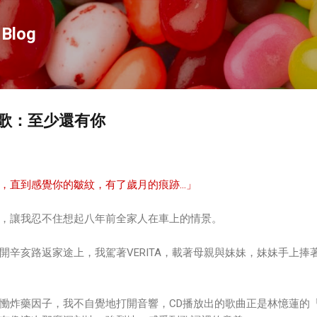
跳到主要內容
Blog
歌：至少還有你
，直到感覺你的皺紋，有了歲月的痕跡…」
，讓我忍不住想起八年前全家人在車上的情景。
開辛亥路返家途上，我駕著VERITA，載著母親與妹妹，妹妹手上捧
慟炸藥因子，我不自覺地打開音響，CD播放出的歌曲正是林憶蓮的