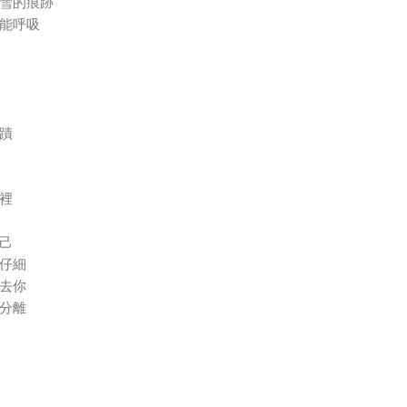
雪的痕跡
能呼吸
蹟
裡
己
仔細
去你
分離