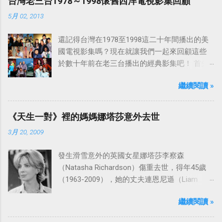
台灣老三台1978～1998懷舊西洋電視影集回顧
5月 02, 2013
還記得台灣在1978至1998這二十年間播出的美
國電視影集嗎？現在就讓我們一起來回顧這些
於數十年前在老三台播出的經典影集吧！ 首先
是中視於1978年8月30日開始播映的美國影集
繼續閱讀 »
「愛之船」（The Love Boat），這部影集最早
是在1977年9月24日至1986年5月24日於美國
ABC頻道首播，共播出了249集。 令人懷念的愛
《天生一對》裡的媽媽娜塔莎意外去世
之船旋律：
3月 20, 2009
發生滑雪意外的英國女星娜塔莎李察森
（Natasha Richardson）傷重去世，得年45歲
（1963-2009），她的丈夫連恩尼遜（Liam
Neeson）發表聲明表示全家人都為她的驟逝感
繼續閱讀 »
到傷心，希望外界給他們空間撫平傷痛。