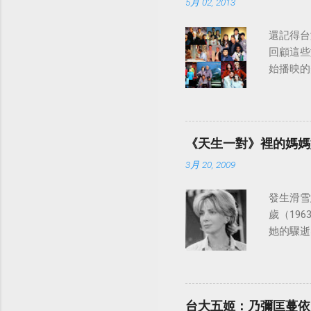
5月 02, 2013
還記得台
回顧這些
始播映的美
日至19
律：
《天生一對》裡的媽媽
3月 20, 2009
發生滑雪意
歲（196
她的驟逝
台大五姬：乃彌匡蔓依