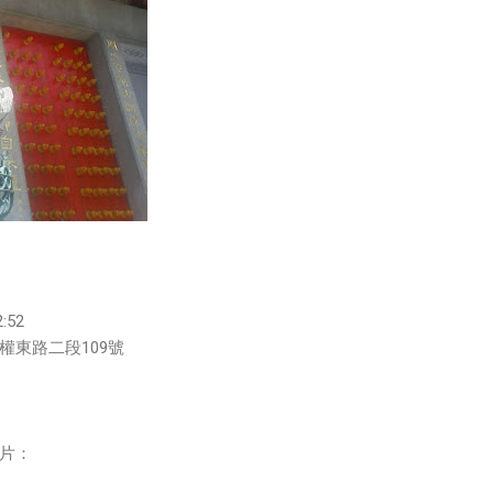
:52
權東路二段109號
片：