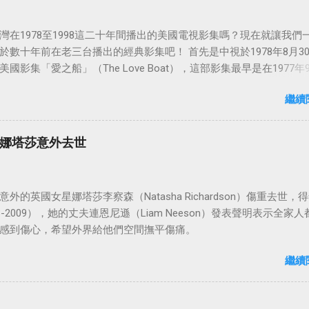
灣在1978至1998這二十年間播出的美國電視影集嗎？現在就讓我們
於數十年前在老三台播出的經典影集吧！ 首先是中視於1978年8月3
國影集「愛之船」（The Love Boat），這部影集最早是在1977年9
86年5月24日於美國ABC頻道首播，共播出了249集。 令人懷念的愛之
繼續
娜塔莎意外去世
外的英國女星娜塔莎李察森（Natasha Richardson）傷重去世，得
3-2009），她的丈夫連恩尼遜（Liam Neeson）發表聲明表示全家人
感到傷心，希望外界給他們空間撫平傷痛。
繼續