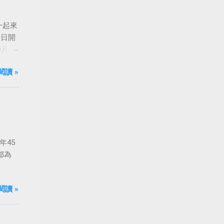
一起來
0日開
月24
船旋
閱讀 »
年45
都為
閱讀 »