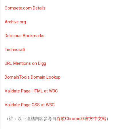
Compete.com Details
Archive.org
Delicious Bookmarks
Technorati
URL Mentions on Digg
DomainTools Domain Lookup
Validate Page HTML at W3C
Validate Page CSS at W3C
（註：以上連結內容參考自
谷歌Chrome非官方中文站
）